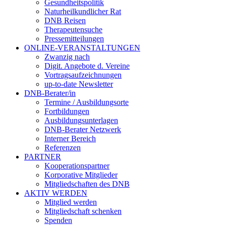
Gesundheitspolitik
Naturheilkundlicher Rat
DNB Reisen
Therapeutensuche
Pressemitteilungen
ONLINE-VERANSTALTUNGEN
Zwanzig nach
Digit. Angebote d. Vereine
Vortragsaufzeichnungen
up-to-date Newsletter
DNB-Berater/in
Termine / Ausbildungsorte
Fortbildungen
Ausbildungsunterlagen
DNB-Berater Netzwerk
Interner Bereich
Referenzen
PARTNER
Kooperationspartner
Korporative Mitglieder
Mitgliedschaften des DNB
AKTIV WERDEN
Mitglied werden
Mitgliedschaft schenken
Spenden