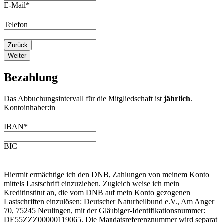
E-Mail
*
Telefon
Zurück
Weiter
Bezahlung
Das Abbuchungsintervall für die Mitgliedschaft ist
jährlich
.
Website
Kontoinhaber:in
URL
*
IBAN
*
BIC
Hiermit ermächtige ich den DNB, Zahlungen von meinem Konto
mittels Lastschrift einzuziehen. Zugleich weise ich mein
Kreditinstitut an, die vom DNB auf mein Konto gezogenen
Lastschriften einzulösen: Deutscher Naturheilbund e.V., Am Anger
70, 75245 Neulingen, mit der Gläubiger-Identifikationsnummer:
DE55ZZZ00000119065. Die Mandatsreferenznummer wird separat