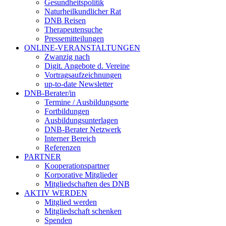
Gesundheitspolitik
Naturheilkundlicher Rat
DNB Reisen
Therapeutensuche
Pressemitteilungen
ONLINE-VERANSTALTUNGEN
Zwanzig nach
Digit. Angebote d. Vereine
Vortragsaufzeichnungen
up-to-date Newsletter
DNB-Berater/in
Termine / Ausbildungsorte
Fortbildungen
Ausbildungsunterlagen
DNB-Berater Netzwerk
Interner Bereich
Referenzen
PARTNER
Kooperationspartner
Korporative Mitglieder
Mitgliedschaften des DNB
AKTIV WERDEN
Mitglied werden
Mitgliedschaft schenken
Spenden