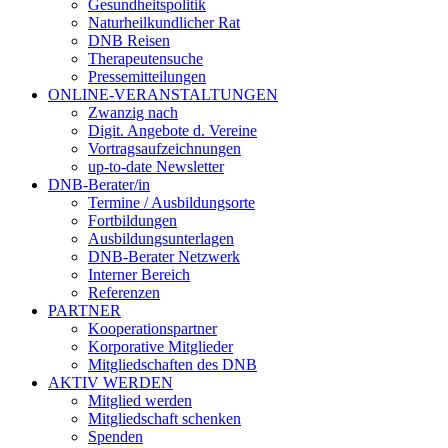
Gesundheitspolitik
Naturheilkundlicher Rat
DNB Reisen
Therapeutensuche
Pressemitteilungen
ONLINE-VERANSTALTUNGEN
Zwanzig nach
Digit. Angebote d. Vereine
Vortragsaufzeichnungen
up-to-date Newsletter
DNB-Berater/in
Termine / Ausbildungsorte
Fortbildungen
Ausbildungsunterlagen
DNB-Berater Netzwerk
Interner Bereich
Referenzen
PARTNER
Kooperationspartner
Korporative Mitglieder
Mitgliedschaften des DNB
AKTIV WERDEN
Mitglied werden
Mitgliedschaft schenken
Spenden