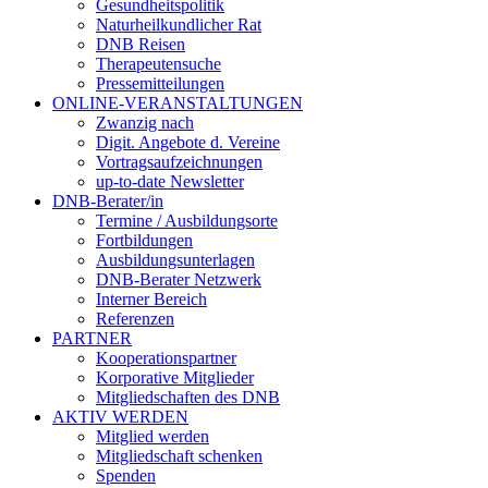
Gesundheitspolitik
Naturheilkundlicher Rat
DNB Reisen
Therapeutensuche
Pressemitteilungen
ONLINE-VERANSTALTUNGEN
Zwanzig nach
Digit. Angebote d. Vereine
Vortragsaufzeichnungen
up-to-date Newsletter
DNB-Berater/in
Termine / Ausbildungsorte
Fortbildungen
Ausbildungsunterlagen
DNB-Berater Netzwerk
Interner Bereich
Referenzen
PARTNER
Kooperationspartner
Korporative Mitglieder
Mitgliedschaften des DNB
AKTIV WERDEN
Mitglied werden
Mitgliedschaft schenken
Spenden