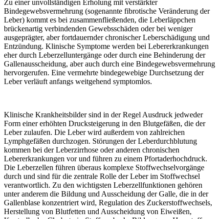
Zu einer unvollständigen Erholung mit verstärkter
Bindegewebsvermehrung (sogenannte fibrotische Veränderung der
Leber) kommt es bei zusammenfließenden, die Leberläppchen
brückenartig verbindenden Gewebsschäden oder bei weniger
ausgeprägter, aber fortdauernder chronischer Leberschädigung und
Entzündung. Klinische Symptome werden bei Lebererkrankungen
eher durch Leberzelluntergänge oder durch eine Behinderung der
Gallenausscheidung, aber auch durch eine Bindegewebsvermehrung
hervorgerufen. Eine vermehrte bindegewebige Durchsetzung der
Leber verläuft anfangs weitgehend symptomlos.
Klinische Krankheitsbilder sind in der Regel Ausdruck jedweder
Form einer erhöhten Drucksteigerung in den Blutgefäßen, die der
Leber zulaufen. Die Leber wird außerdem von zahlreichen
Lymphgefäßen durchzogen. Störungen der Leberdurchblutung
kommen bei der Leberzirrhose oder anderen chronischen
Lebererkrankungen vor und führen zu einem Pfortaderhochdruck.
Die Leberzellen führen überaus komplexe Stoffwechselvorgänge
durch und sind für die zentrale Rolle der Leber im Stoffwechsel
verantwortlich. Zu den wichtigsten Leberzellfunktionen gehören
unter anderem die Bildung und Ausscheidung der Galle, die in der
Gallenblase konzentriert wird, Regulation des Zuckerstoffwechsels,
Herstellung von Blutfetten und Ausscheidung von Eiweißen,