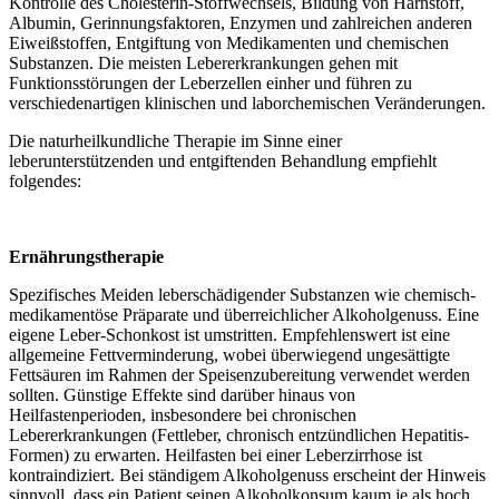
Kontrolle des Cholesterin-Stoffwechsels, Bildung von Harnstoff,
Albumin, Gerinnungsfaktoren, Enzymen und zahlreichen anderen
Eiweißstoffen, Entgiftung von Medikamenten und chemischen
Substanzen. Die meisten Lebererkrankungen gehen mit
Funktionsstörungen der Leberzellen einher und führen zu
verschiedenartigen klinischen und laborchemischen Veränderungen.
Die naturheilkundliche Therapie im Sinne einer
leberunterstützenden und entgiftenden Behandlung empfiehlt
folgendes:
Ernährungstherapie
Spezifisches Meiden leberschädigender Substanzen wie chemisch-
medikamentöse Präparate und überreichlicher Alkoholgenuss. Eine
eigene Leber-Schonkost ist umstritten. Empfehlenswert ist eine
allgemeine Fettverminderung, wobei überwiegend ungesättigte
Fettsäuren im Rahmen der Speisenzubereitung verwendet werden
sollten. Günstige Effekte sind darüber hinaus von
Heilfastenperioden, insbesondere bei chronischen
Lebererkrankungen (Fettleber, chronisch entzündlichen Hepatitis-
Formen) zu erwarten. Heilfasten bei einer Leberzirrhose ist
kontraindiziert. Bei ständigem Alkoholgenuss erscheint der Hinweis
sinnvoll, dass ein Patient seinen Alkoholkonsum kaum je als hoch