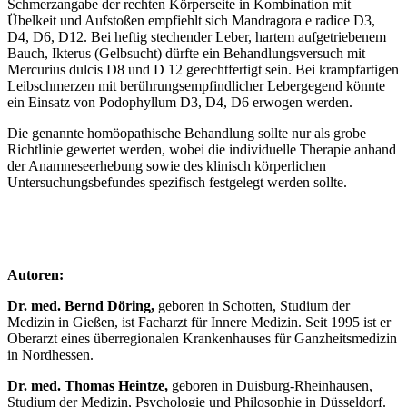
Schmerzangabe der rechten Körperseite in Kombination mit
Übelkeit und Aufstoßen empfiehlt sich Mandragora e radice D3,
D4, D6, D12. Bei heftig stechender Leber, hartem aufgetriebenem
Bauch, Ikterus (Gelbsucht) dürfte ein Behandlungsversuch mit
Mercurius dulcis D8 und D 12 gerechtfertigt sein. Bei krampfartigen
Leibschmerzen mit berührungsempfindlicher Lebergegend könnte
ein Einsatz von Podophyllum D3, D4, D6 erwogen werden.
Die genannte homöopathische Behandlung sollte nur als grobe
Richtlinie gewertet werden, wobei die individuelle Therapie anhand
der Anamneseerhebung sowie des klinisch körperlichen
Untersuchungsbefundes spezifisch festgelegt werden sollte.
Autoren:
Dr. med. Bernd Döring,
geboren in Schotten, Studium der
Medizin in Gießen, ist Facharzt für Innere Medizin. Seit 1995 ist er
Oberarzt eines überregionalen Krankenhauses für Ganzheitsmedizin
in Nordhessen.
Dr. med. Thomas Heintze,
geboren in Duisburg-Rheinhausen,
Studium der Medizin, Psychologie und Philosophie in Düsseldorf.