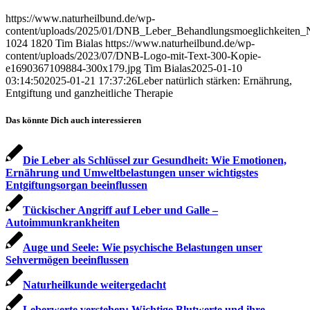
https://www.naturheilbund.de/wp-
content/uploads/2025/01/DNB_Leber_Behandlungsmoeglichkeiten_Na
1024
1820
Tim Bialas
https://www.naturheilbund.de/wp-
content/uploads/2023/07/DNB-Logo-mit-Text-300-Kopie-
e1690367109884-300x179.jpg
Tim Bialas
2025-01-10
03:14:50
2025-01-21 17:37:26
Leber natürlich stärken: Ernährung,
Entgiftung und ganzheitliche Therapie
Das könnte Dich auch interessieren
Die Leber als Schlüssel zur Gesundheit: Wie Emotionen,
Ernährung und Umweltbelastungen unser wichtigstes
Entgiftungsorgan beeinflussen
Tückischer Angriff auf Leber und Galle –
Autoimmunkrankheiten
Auge und Seele: Wie psychische Belastungen unser
Sehvermögen beeinflussen
Naturheilkunde weitergedacht
Leberwerte verstehen: Wichtige Blutwerte und ihre