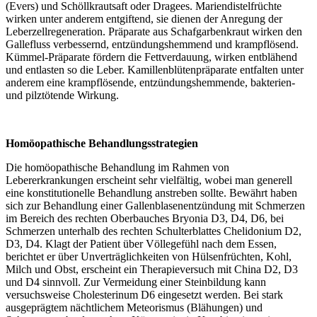
(Evers) und Schöllkrautsaft oder Dragees. Mariendistelfrüchte
wirken unter anderem entgiftend, sie dienen der Anregung der
Leberzellregeneration. Präparate aus Schafgarbenkraut wirken den
Gallefluss verbessernd, entzündungshemmend und krampflösend.
Kümmel-Präparate fördern die Fettverdauung, wirken entblähend
und entlasten so die Leber. Kamillenblütenpräparate entfalten unter
anderem eine krampflösende, entzündungshemmende, bakterien-
und pilztötende Wirkung.
Homöopathische Behandlungsstrategien
Die homöopathische Behandlung im Rahmen von
Lebererkrankungen erscheint sehr vielfältig, wobei man generell
eine konstitutionelle Behandlung anstreben sollte. Bewährt haben
sich zur Behandlung einer Gallenblasenentzündung mit Schmerzen
im Bereich des rechten Oberbauches Bryonia D3, D4, D6, bei
Schmerzen unterhalb des rechten Schulterblattes Chelidonium D2,
D3, D4. Klagt der Patient über Völlegefühl nach dem Essen,
berichtet er über Unverträglichkeiten von Hülsenfrüchten, Kohl,
Milch und Obst, erscheint ein Therapieversuch mit China D2, D3
und D4 sinnvoll. Zur Vermeidung einer Steinbildung kann
versuchsweise Cholesterinum D6 eingesetzt werden. Bei stark
ausgeprägtem nächtlichem Meteorismus (Blähungen) und