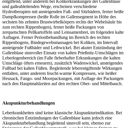
entgiftend, unter anderem bei Kolikerkrankungen der Gallenblase
und galleableitenden Wege, erscheinen verschiedene
Hydrotherapien mit ansteigenden Fuß- und Sitzbädern, ferner heiße
Dampfkompressen (heiße Rolle im Gallensegment in Höhe des
sechsten bis zehnten Brustwirbelkörpers rechts der Wirbelsäule bis
zum rechten Rippenbogen), ferner heiße Packungen von
zerquetschten Pellkartoffeln und Leinsamenbrei, im folgenden kalte
Auflagen. Ferner Periostbehandlung im Bereich des rechten
Rippenbogens, Bindegewebsmassagen bei Koliken, im Intervall
ansteigende Fußbäder und Leibwickel. Bei akuter Entzündung der
Gallenblase sinnvoller Einsatz von kalten Prießnitz-Umschlägen im
Leberlogenbereich (im Falle fieberhafter Erkrankungen die kalten
Umschläge öfters erneuern), zusätzlich Wadenwickel, ansteigendes
Fußbad bei kalten Füßen. Begleitende leberentgiftende Wirkungen
entfalten, unter anderem feucht-warme Kompressen, wie heißer
Heusack, Fango- und Moorpackungen, mit Auflage der Packungen
nach den Hauptmahlzeiten auf den rechten Ober- und Mittelbauch.
Akupunkturbehandlungen
Leberkrankheiten sind keine klassische Akupunkturindikation. Bei
chronischen Entzündungen der Gallenblase kann jedoch eine
Akupunkturbehandlung begleitend sinnvoll sein, ebenso zur