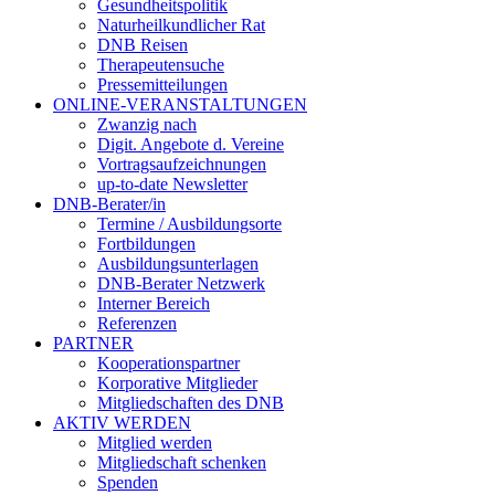
Gesundheitspolitik
Naturheilkundlicher Rat
DNB Reisen
Therapeutensuche
Pressemitteilungen
ONLINE-VERANSTALTUNGEN
Zwanzig nach
Digit. Angebote d. Vereine
Vortragsaufzeichnungen
up-to-date Newsletter
DNB-Berater/in
Termine / Ausbildungsorte
Fortbildungen
Ausbildungsunterlagen
DNB-Berater Netzwerk
Interner Bereich
Referenzen
PARTNER
Kooperationspartner
Korporative Mitglieder
Mitgliedschaften des DNB
AKTIV WERDEN
Mitglied werden
Mitgliedschaft schenken
Spenden