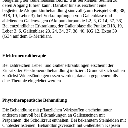
Steigerung der Gallenblasenmotorik, was bei kleinen Steinen zu
deren Abgang führen kann. Darüber hinaus erscheint eine
begleitende Akupunkturbehandlung sinnvoll (zum Beispiel G40, 38,
B18, 19, Leber 3), bei Verkrampfungen von Gallenblase und
ableitenden Gallenwegen (Akupunkturpunkte L2, 3, G 14, 37, 38).
Bei entzündlicher Erkrankung der Gallenblase die Punkte B18, 19,
Leber 3, 6, Gallenblase 23, 24, 34, 37, 38, 40, KG 12, Extra 39
(G34 auf dem G-Meridian).
EIektroneuraltherapie
Bei zahlreichen Leber- und Gallenerkrankungen erscheint der
Einsatz der Elektroneuralbehandlung indiziert. Grundsätzlich sollten
zunächst Widerstände gemessen werden, danach gegebenenfalls
eine Therapie eingeleitet werden.
Phytotherapeutische Behandlung
Die Behandlung mit pflanzlichen Wirkstoffen erscheint unter
anderem sinnvoll bei Erkrankungen an Gallensteinen mit
Präparaten, die Schöllkraut enthalten. Bei bekanntem Steinleiden mit
Cholesterinsteinen, Behandlungsversuch mit Gallenstein-Kapseln