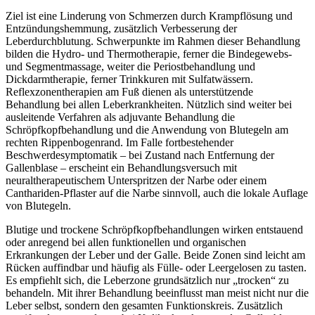
Ziel ist eine Linderung von Schmerzen durch Krampflösung und
Entzündungshemmung, zusätzlich Verbesserung der
Leberdurchblutung. Schwerpunkte im Rahmen dieser Behandlung
bilden die Hydro- und Thermotherapie, ferner die Bindegewebs-
und Segmentmassage, weiter die Periostbehandlung und
Dickdarmtherapie, ferner Trinkkuren mit Sulfatwässern.
Reflexzonentherapien am Fuß dienen als unterstützende
Behandlung bei allen Leberkrankheiten. Nützlich sind weiter bei
ausleitende Verfahren als adjuvante Behandlung die
Schröpfkopfbehandlung und die Anwendung von Blutegeln am
rechten Rippenbogenrand. Im Falle fortbestehender
Beschwerdesymptomatik – bei Zustand nach Entfernung der
Gallenblase – erscheint ein Behandlungsversuch mit
neuraltherapeutischem Unterspritzen der Narbe oder einem
Canthariden-Pflaster auf die Narbe sinnvoll, auch die lokale Auflage
von Blutegeln.
Blutige und trockene Schröpfkopfbehandlungen wirken entstauend
oder anregend bei allen funktionellen und organischen
Erkrankungen der Leber und der Galle. Beide Zonen sind leicht am
Rücken auffindbar und häufig als Fülle- oder Leergelosen zu tasten.
Es empfiehlt sich, die Leberzone grundsätzlich nur „trocken“ zu
behandeln. Mit ihrer Behandlung beeinflusst man meist nicht nur die
Leber selbst, sondern den gesamten Funktionskreis. Zusätzlich