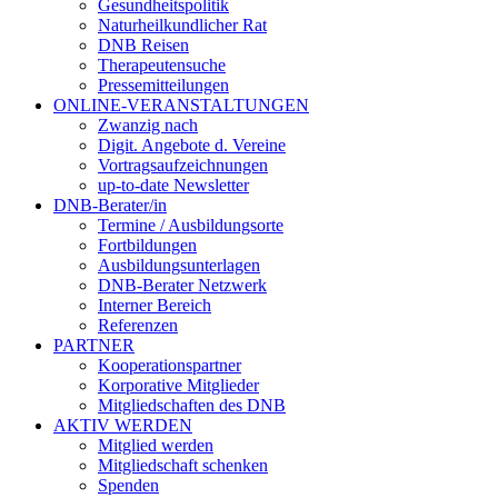
Gesundheitspolitik
Naturheilkundlicher Rat
DNB Reisen
Therapeutensuche
Pressemitteilungen
ONLINE-VERANSTALTUNGEN
Zwanzig nach
Digit. Angebote d. Vereine
Vortragsaufzeichnungen
up-to-date Newsletter
DNB-Berater/in
Termine / Ausbildungsorte
Fortbildungen
Ausbildungsunterlagen
DNB-Berater Netzwerk
Interner Bereich
Referenzen
PARTNER
Kooperationspartner
Korporative Mitglieder
Mitgliedschaften des DNB
AKTIV WERDEN
Mitglied werden
Mitgliedschaft schenken
Spenden