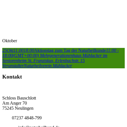
Oktober
25
Okt
11:00
18:00
Aktionstag zum Tag der Naturheilkunde
11:00 -
18:00
(GMT+00:00)
Mehrgenerationenhaus Mühlacker im
Seniorenheim St. Franziskus, Erlenbachstr. 15
Veranstalter
Naturheilverein Mühlacker
Kontakt
Deutscher Naturheilbund eV
Bundesgeschäftsstelle
Schloss Bauschlott
Am Anger 70
75245 Neulingen
Tel.:
07237 4848-799