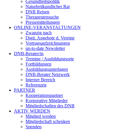
Gesundheitspolitik
Naturheilkundlicher Rat
DNB Reisen
Therapeutensuche
Pressemitteilungen
ONLINE-VERANSTALTUNGEN
Zwanzig nach
Digit. Angebote d. Vereine
Vortragsaufzeichnungen
up-to-date Newsletter
DNB-Berater/in
Termine / Ausbildungsorte
Fortbildungen
Ausbildungsunterlagen
DNB-Berater Netzwerk
Interner Bereich
Referenzen
PARTNER
Kooperationspartner
Korporative Mitglieder
Mitgliedschaften des DNB
AKTIV WERDEN
Mitglied werden
Mitgliedschaft schenken
Spenden