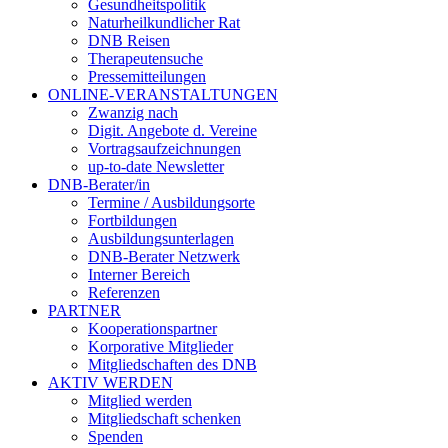
Gesundheitspolitik
Naturheilkundlicher Rat
DNB Reisen
Therapeutensuche
Pressemitteilungen
ONLINE-VERANSTALTUNGEN
Zwanzig nach
Digit. Angebote d. Vereine
Vortragsaufzeichnungen
up-to-date Newsletter
DNB-Berater/in
Termine / Ausbildungsorte
Fortbildungen
Ausbildungsunterlagen
DNB-Berater Netzwerk
Interner Bereich
Referenzen
PARTNER
Kooperationspartner
Korporative Mitglieder
Mitgliedschaften des DNB
AKTIV WERDEN
Mitglied werden
Mitgliedschaft schenken
Spenden