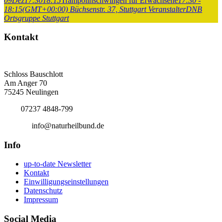
09
Dez
17:30
18:15
Trampolinschwingen für Erwachsene
17:30 -
18:15
(GMT+00:00)
Büchsenstr. 37, Stuttgart
Veranstalter
DNB
Ortsgruppe Stuttgart
Kontakt
Deutscher Naturheilbund eV
Bundesgeschäftsstelle
Schloss Bauschlott
Am Anger 70
75245 Neulingen
Tel.:
07237 4848-799
E-Mail:
info@naturheilbund.de
Info
up-to-date Newsletter
Kontakt
Einwilligungseinstellungen
Datenschutz
Impressum
Social Media