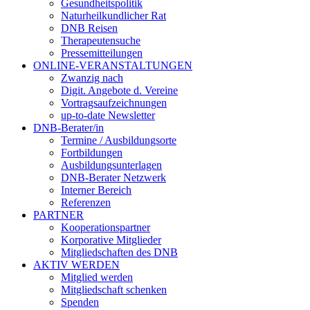
Gesundheitspolitik
Naturheilkundlicher Rat
DNB Reisen
Therapeutensuche
Pressemitteilungen
ONLINE-VERANSTALTUNGEN
Zwanzig nach
Digit. Angebote d. Vereine
Vortragsaufzeichnungen
up-to-date Newsletter
DNB-Berater/in
Termine / Ausbildungsorte
Fortbildungen
Ausbildungsunterlagen
DNB-Berater Netzwerk
Interner Bereich
Referenzen
PARTNER
Kooperationspartner
Korporative Mitglieder
Mitgliedschaften des DNB
AKTIV WERDEN
Mitglied werden
Mitgliedschaft schenken
Spenden