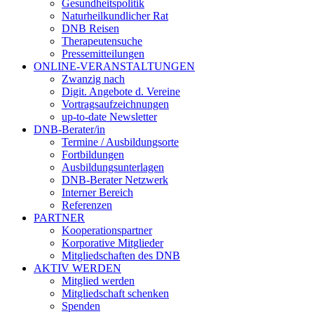
Gesundheitspolitik
Naturheilkundlicher Rat
DNB Reisen
Therapeutensuche
Pressemitteilungen
ONLINE-VERANSTALTUNGEN
Zwanzig nach
Digit. Angebote d. Vereine
Vortragsaufzeichnungen
up-to-date Newsletter
DNB-Berater/in
Termine / Ausbildungsorte
Fortbildungen
Ausbildungsunterlagen
DNB-Berater Netzwerk
Interner Bereich
Referenzen
PARTNER
Kooperationspartner
Korporative Mitglieder
Mitgliedschaften des DNB
AKTIV WERDEN
Mitglied werden
Mitgliedschaft schenken
Spenden