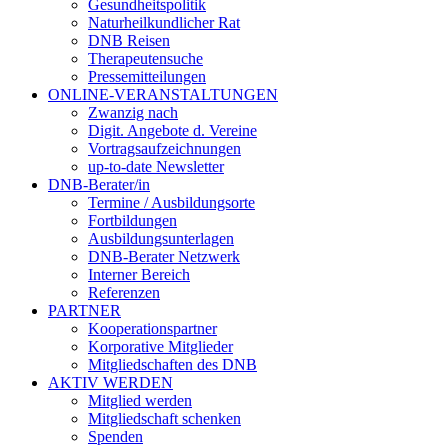
Gesundheitspolitik
Naturheilkundlicher Rat
DNB Reisen
Therapeutensuche
Pressemitteilungen
ONLINE-VERANSTALTUNGEN
Zwanzig nach
Digit. Angebote d. Vereine
Vortragsaufzeichnungen
up-to-date Newsletter
DNB-Berater/in
Termine / Ausbildungsorte
Fortbildungen
Ausbildungsunterlagen
DNB-Berater Netzwerk
Interner Bereich
Referenzen
PARTNER
Kooperationspartner
Korporative Mitglieder
Mitgliedschaften des DNB
AKTIV WERDEN
Mitglied werden
Mitgliedschaft schenken
Spenden