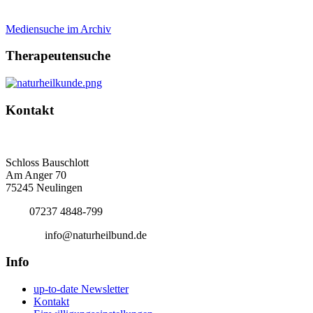
Mediensuche im Archiv
Therapeutensuche
Kontakt
Deutscher Naturheilbund eV
Bundesgeschäftsstelle
Schloss Bauschlott
Am Anger 70
75245 Neulingen
Tel.:
07237 4848-799
E-Mail:
info@naturheilbund.de
Info
up-to-date Newsletter
Kontakt