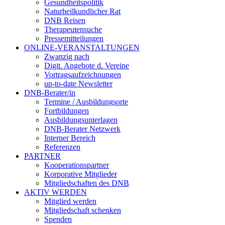
Gesundheitspolitik
Naturheilkundlicher Rat
DNB Reisen
Therapeutensuche
Pressemitteilungen
ONLINE-VERANSTALTUNGEN
Zwanzig nach
Digit. Angebote d. Vereine
Vortragsaufzeichnungen
up-to-date Newsletter
DNB-Berater/in
Termine / Ausbildungsorte
Fortbildungen
Ausbildungsunterlagen
DNB-Berater Netzwerk
Interner Bereich
Referenzen
PARTNER
Kooperationspartner
Korporative Mitglieder
Mitgliedschaften des DNB
AKTIV WERDEN
Mitglied werden
Mitgliedschaft schenken
Spenden