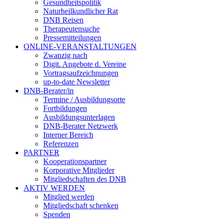
Gesundheitspolitik
Naturheilkundlicher Rat
DNB Reisen
Therapeutensuche
Pressemitteilungen
ONLINE-VERANSTALTUNGEN
Zwanzig nach
Digit. Angebote d. Vereine
Vortragsaufzeichnungen
up-to-date Newsletter
DNB-Berater/in
Termine / Ausbildungsorte
Fortbildungen
Ausbildungsunterlagen
DNB-Berater Netzwerk
Interner Bereich
Referenzen
PARTNER
Kooperationspartner
Korporative Mitglieder
Mitgliedschaften des DNB
AKTIV WERDEN
Mitglied werden
Mitgliedschaft schenken
Spenden