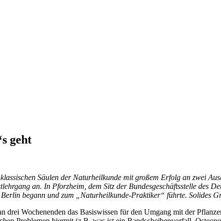
s geht
 klassischen
Säulen der Naturheilkunde mit großem Erfolg an zwei Aus
tlehrgang an. In Pforzheim, dem
Sitz der Bundesgeschäftsstelle des D
in Berlin begann und zum „Naturheilkunde-Praktiker“ führte.
Solides G
ln an drei Wochenenden das Basiswissen für den Umgang mit der Pflanz
en Problemen hiermit (z.B. was ist ein Bandscheibenvorfall, Osteopo