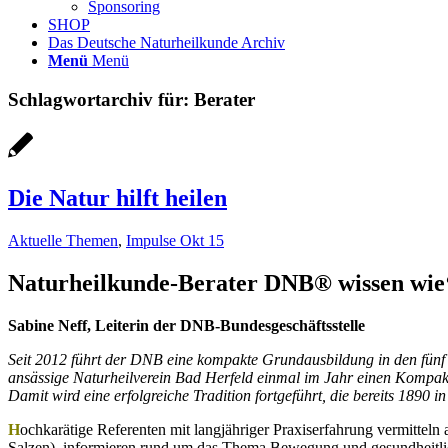
Sponsoring
SHOP
Das Deutsche Naturheilkunde Archiv
Menü
Menü
Schlagwortarchiv für:
Berater
Die Natur hilft heilen
Aktuelle Themen
,
Impulse Okt 15
Naturheilkunde-Berater DNB® wissen wie‘
Sabine Neff, Leiterin der DNB-Bundesgeschäftsstelle
Seit 2012 führt der DNB eine kompakte Grundausbildung in den fünf
ansässige Naturheilverein
Bad Herfeld einmal im Jahr einen Kompak
Damit wird eine erfolgreiche Tradition fortgeführt,
die bereits 1890 
H
ochkarätige Referenten mit langjähriger Praxiserfahrung vermitte
Salzen), informieren rund um das Thema Bewegung und gesundheitlich