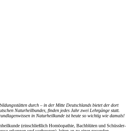
bildungsstätten
durch – in der Mitte Deutschlands bietet der dort
eutschen Naturheilbundes, finden jedes
Jahr zwei Lehrgänge statt.
rundlagenwissen in Naturheilkunde ist heute so wichtig wie damals!
enheilkunde (einschließlich Homöopathie, Bachblüten und Schüssler-
rose erkennen und vorbeugen), leiten an zu einer gesunden