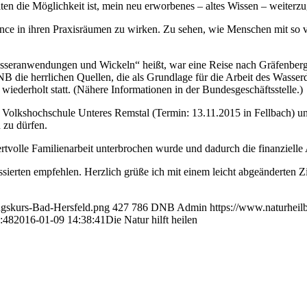
alten die Möglichkeit ist, mein neu erworbenes – altes Wissen – weiterz
ance in ihren Praxisräumen zu wirken. Zu sehen, wie Menschen mit so
sseranwendungen und Wickeln“ heißt, war eine Reise nach Gräfenberg/
 die herrlichen Quellen, die als Grundlage für die Arbeit des Wasse
wiederholt statt. (Nähere Informationen in der Bundesgeschäftsstelle.)
er Volkshochschule Unteres Remstal (Termin: 13.11.2015 in Fellbach) u
 zu dürfen.
rtvolle Familienarbeit unterbrochen wurde und dadurch die finanzielle 
ssierten empfehlen. Herzlich grüße ich mit einem leicht abgeänderten Zi
ngskurs-Bad-Hersfeld.png
427
786
DNB Admin
https://www.naturhei
:48
2016-01-09 14:38:41
Die Natur hilft heilen