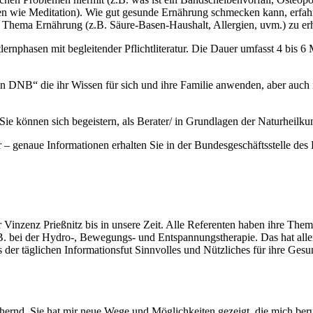
 wie Meditation). Wie gut gesunde Ernährung schmecken kann, erfahr
s Thema Ernährung (z.B. Säure-Basen-Haushalt, Allergien, uvm.) zu erh
ernphasen mit begleitender Pflichtliteratur. Die Dauer umfasst 4 bis 6 
nen DNB“ die ihr Wissen für sich und ihre Familie anwenden, aber auch
e können sich begeistern, als Berater/ in Grundlagen der Naturheilku
enaue Informationen erhalten Sie in der Bundesgeschäftsstelle des 
nzenz Prießnitz bis in unsere Zeit. Alle Referenten haben ihre Theme
. bei der Hydro-, Bewegungs- und Entspannungstherapie. Das hat alle
s der täglichen Informationsfut Sinnvolles und Nützliches für ihre Gesu
ernd. Sie hat mir neue Wege und Möglichkeiten gezeigt, die mich beru