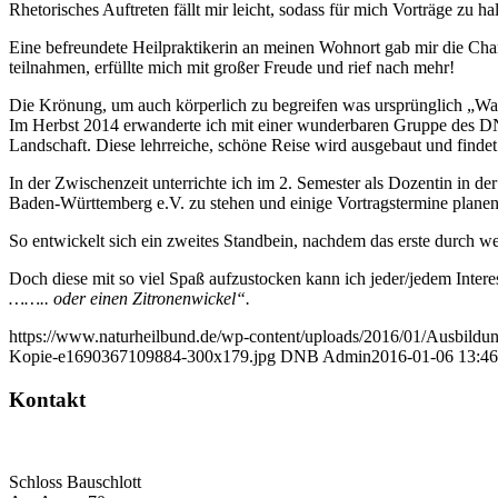
Rhetorisches Auftreten fällt mir leicht, sodass für mich Vorträge zu h
Eine befreundete Heilpraktikerin an meinen Wohnort gab mir die Ch
teilnahmen, erfüllte mich mit großer Freude und rief nach mehr!
Die Krönung, um auch körperlich zu begreifen was ursprünglich „Wa
Im Herbst 2014 erwanderte ich mit einer wunderbaren Gruppe des DNB
Landschaft. Diese lehrreiche, schöne Reise wird ausgebaut und findet 
In der Zwischenzeit unterrichte ich im 2. Semester als Dozentin in d
Baden-Württemberg e.V. zu stehen und einige Vortragstermine planen
So entwickelt sich ein zweites Standbein, nachdem das erste durch we
Doch diese mit so viel Spaß aufzustocken kann ich jeder/jedem Intere
…….. oder einen Zitronenwickel“.
https://www.naturheilbund.de/wp-content/uploads/2016/01/Ausbildu
Kopie-e1690367109884-300x179.jpg
DNB Admin
2016-01-06 13:46
Kontakt
Deutscher Naturheilbund eV
Bundesgeschäftsstelle
Schloss Bauschlott