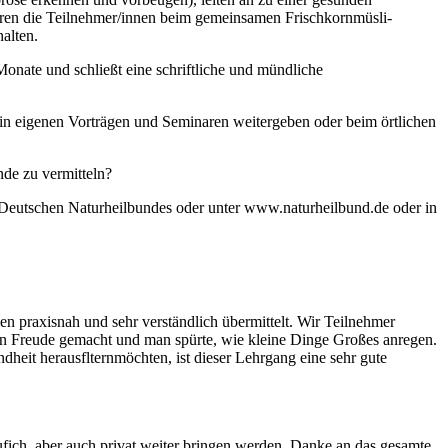
en die Teilnehmer/innen beim gemeinsamen Frischkornmüsli-
alten.
Monate und schließt eine schriftliche und mündliche
 in eigenen Vorträgen und Seminaren weitergeben oder beim örtlichen
nde zu vermitteln?
Deutschen Naturheilbundes oder unter www.naturheilbund.de oder in
n praxisnah und sehr verständlich übermittelt. Wir Teilnehmer
n Freude gemacht und man spürte, wie kleine Dinge Großes anregen.
ndheit herausflternmöchten, ist dieser Lehrgang eine sehr gute
fich, aber auch privat weiter bringen werden. Danke an das gesamte