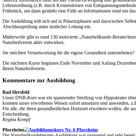
Lebensordnung (z.B. durch Kennenlernen von Entspannungsmethoden
Frühstück, um dann gestärkt eine Fülle an Informationen rund um da
Die Ausbildung teilt sich auf in Präsenzphasen und dazwischen Selbstl
Abschlussprüfung unter ärztlicher Leitung ein.
Mittlerweile gibt es rund 130 motivierte „Naturheilkunde-Berater/in
Naturheilverein aktiv mitwirken.
Sie möchten Verantwortung für die eigene Gesundheit unternehmen? Si
Die nächsten Kurse beginnen Ende November und Anfang Dezember – g
Ihrem Naturheilverein.
Kommentare zur Ausbildung
Bad Hersfeld
Unser DNB-Kurs war ein spannender Streifzug von Hippokrates über Vi
konnten unser erworbenes Wissen sofort umsetzen und anwenden, z.B
Für alle, die ihren gesundheitlichen Horizont erweitern wollen, die au
Entscheidung.
Regina Kempf
Pforzheim
Die Naturheilkundeberater-Ausbildung war spannend und sehr bereich