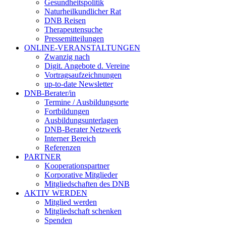
Gesundheitspolitik
Naturheilkundlicher Rat
DNB Reisen
Therapeutensuche
Pressemitteilungen
ONLINE-VERANSTALTUNGEN
Zwanzig nach
Digit. Angebote d. Vereine
Vortragsaufzeichnungen
up-to-date Newsletter
DNB-Berater/in
Termine / Ausbildungsorte
Fortbildungen
Ausbildungsunterlagen
DNB-Berater Netzwerk
Interner Bereich
Referenzen
PARTNER
Kooperationspartner
Korporative Mitglieder
Mitgliedschaften des DNB
AKTIV WERDEN
Mitglied werden
Mitgliedschaft schenken
Spenden