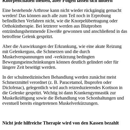
Knorpelschäden bleiben, aber Folgen lassen sich lindern
Eine bestehende Arthrose kann nicht wieder rückgängig gemacht
werden! Das können auch alle zum Teil noch in Erprobung
befindlichen Verfahren nicht, wie die Knorpelübertragung oder
Orthokintherapie. Bei letzterer werden aus Blutproben
entzündungshemmende Eiweiße gewonnen und anschließend in das
betroffene Gelenk gespritzt.
Aber die Auswirkungen der Erkrankung, wie eine akute Reizung
mit Gelenkerguss, die Schmerzen und die durch
Muskelverspannungen und -verkürzung bedingten
Bewegungseinschränkungen können deutlich gelindert oder für
längere Zeit beseitigt werden.
In der schulmedizinischen Behandlung werden zunächst meist
Schmerzmittel verordnet (z. B. Paracetamol, Ibuprofen oder
Diclofenac), gelegentlich wird auch reizreduzierendes Kortison in
die Gelenke gespritzt. Wichtig ist dann Krankengymnastik zur
Muskelkräftigung sowie die Behandlung von Schonhaltungen und
eventuell bereits eingetretenen Muskelverkürzungen.
Nicht jede hilfreiche Therapie wird von den Kassen bezahlt