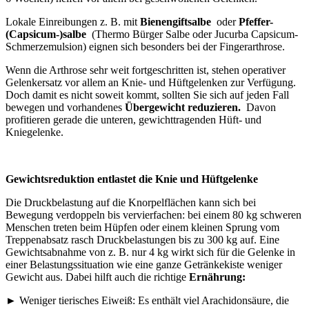
Lokale Einreibungen z. B. mit
Bienengiftsalbe
oder
Pfeffer-
(Capsicum-)salbe
(Thermo Bürger Salbe oder Jucurba Capsicum-
Schmerzemulsion) eignen sich besonders bei der Fingerarthrose.
Wenn die Arthrose sehr weit fortgeschritten ist, stehen operativer
Gelenkersatz vor allem an Knie- und Hüftgelenken zur Verfügung.
Doch damit es nicht soweit kommt, sollten Sie sich auf jeden Fall
bewegen und vorhandenes
Übergewicht reduzieren.
Davon
profitieren gerade die unteren, gewichttragenden Hüft- und
Kniegelenke.
Gewichtsreduktion entlastet die Knie und Hüftgelenke
Die Druckbelastung auf die Knorpelflächen kann sich bei
Bewegung verdoppeln bis vervierfachen: bei einem 80 kg schweren
Menschen treten beim Hüpfen oder einem kleinen Sprung vom
Treppenabsatz rasch Druckbelastungen bis zu 300 kg auf. Eine
Gewichtsabnahme von z. B. nur 4 kg wirkt sich für die Gelenke in
einer Belastungssituation wie eine ganze Getränkekiste weniger
Gewicht aus. Dabei hilft auch die richtige
Ernährung:
► Weniger tierisches Eiweiß: Es enthält viel Arachidonsäure, die