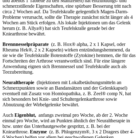
und abends 1 Tablette zu den Mahlzeiten) hat entzündungs- und
schmerzstillende Eigenschaften, eine spürbare Besserung tritt nach
circa 2 Wochen auf. Da Teufelskralle gelegentlich Magen-Darm-
Probleme verursacht, sollte die Therapie zunächst nicht länger als 4
Wochen am Stück erfolgen. Als lokale Injektionen um das Gelenk
herum (z. B. Allya®) hat sich Teufelskralle gerade bei der
Kniearthrose bewährt.
Brennnesselpräparate
(z. B. Hox® alpha, 2 x 1 Kapsel, oder
Rheuma Hek®, 2 x 2 Kapseln) wirken entzündungshemmend, da
sie wie die Teufelskralle Botenstoffe (Zytokine) hemmen, die für das
Fortschreiten der Arthrose verantwortlich sind. Für eine längere
Anwendung eignen sich Brennnessel und Teufelskralle auch als
Teezubereitung.
Neuraltherapie
(Injektionen mit Lokalbetäubungsmitteln an
Schmerzpunkten sowie an Bandansätzen und der Gelenkkapsel)
eventuell mit Zusatz von Homöopathika, z. B. Zeel® comp N, hat
sich besonders bei Knie- und Schultergelenkarthrose sowie
Abnutzung der Wirbelgelenke bewährt.
Auch
Eigenblut,
anfangs zweimal pro Woche, ab der 2. Woche
einmal pro Woche, wird an Punkten ähnlich der Neuraltherapie in
bzw. unter das Unterhautgewebe gespritzt, z. B. bei der
Kniearthrose.
Enzyme
(z. B. Phlogenzym®, 3 x 2 Dragees über 4-
6 Wochen) helfen vor allem bei geschwollenen Gelenken.