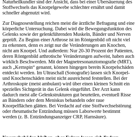
Naturheilkundler sind der Ansicht, dass bei einer Übersäuerung des
Stoffwechsels das Knorpelgewebe schlechter ernährt und damit
schneller abgenutzt wird.
Zur Diagnosestellung reichen meist die ärztliche Befragung und eine
körperliche Untersuchung. Dabei wird die Bewegungsfunktion des
Gelenks sowie der gelenkführenden Muskeln, Bänder und Nerven
geprüft. Zu Beginn einer Arthrose ist im Röntgenbild oft nicht viel
zu erkennen, denn es zeigt nur die Veränderungen am Knochen,
nicht am Knorpel. Und außerdem: Nur 20-30 Prozent der Patienten,
deren Röntgenbild arthrotische Veränderungen aufweist, haben auch
wirklich Beschwerden. Mit der Magnetresonanztomografie (MRT),
auch „Kernspin“ genannt, können hingegen bereits Knorpelschäden
entdeckt werden. Im Ultraschall (Sonografie) lassen sich Knorpel-
und Knochenschäden meist nicht ausreichend feststellen. Bei der
Arthroskopie (meist ambulant) wird über einen kleinen Schnitt ein
spezielles Sichtgerät in das Gelenk eingeführt. Der Arzt kann
dadurch meist alle Gelenkstrukturen gut beurteilen, eventuell Risse
an Bändern oder dem Meniskus behandeln oder raue
Knorpelflächen glätten. Bei Verdacht auf eine Stoffwechselstörung
oder rheumatische Entzündung müssen Laborwerte bestimmt
werden (z. B. Entzündungsanzeiger CRP, Harnsäure).