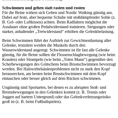
Schwimmen und gehen statt rasten und rosten
Für die Beine wirken sich Gehen und Nordic Walking günstig aus.
Dabei auf feste, aber bequeme Schuhe mit stoßdämpfender Sohle (z.
B. Gel- oder Luftkissen) achten. Beim Radfahren möglichst die
Ausdauer ohne großen Pedalwiderstand trainieren. Steigungen oder
starker, anhaltender „Tretwiderstand“ erhöhen die Gelenkbelastung.
Beim Schwimmen führt der Auftrieb zur Gewichtsentlastung aller
Gelenke, trotzdem werden die Muskeln durch den
Wasserwiderstand angeregt. Schwimmen ist für fast alle Gelenke
günstig, für die Beine sollten die Flossenschlagbewegung (wie beim
Kraulen) oder Strampeln (wie beim „Toten Mann“) gegenüber den
Scherbewegungen des Grätschens beim Brustschwimmen bevorzugt
werden. Bei Halswirbelsäulenproblemen nicht zu stark den Kopf
herausrecken, am besten beim Brustschwimmen mit dem Kopf
eintauchen oder besser gleich auf dem Rücken schwimmen.
Ungünstig sind Sportarten, bei denen es zu abrupten Stoß- und
Bremsbewegungen in den Gelenken kommt (z. B. Tennis oder
Joggen auf hartem Untergrund) oder das Gelenkverletzungsrisiko
groß ist (z. B. beim Fußballspielen).