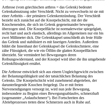
Arthrose (vom griechischen arthros = das Gelenk) bedeutet
Gelenkabnutzung oder Verschleiß. Nicht zu verwechseln ist sie mit
einer Arthritis – der primären Gelenkentzündung. Der Verschleiß
bezieht sich zunächst auf die Knorpelschicht, mit der die
Knochenenden, die sich im Gelenk gegeneinander bewegen,
überzogen sind. Die Knorpelfläche ist normalerweise spiegelglatt,
recht hart und auch elastisch, allerdings im Allgemeinen nur ein bis
zwei Millimeter dick. Die Gelenkkapsel umschließt als feste Hülle
das Gelenk und stabilisiert es mit faserigen Anteilen. Außerdem
bildet die Innenhaut der Gelenkkapsel die Gelenkschmiere, eine
zähe Flüssigkeit, die wie ein Ölfilm die glatten Knorpelflächen
überzieht. Sie vermindert bei Bewegungen deren
Reibungswiderstand, und der Knorpel wird über die ihn umgebende
Gelenkflüssigkeit ernährt.
Die Arthrose entwickelt sich aus einem Ungleichgewicht zwischen
der Belastungsfähigkeit und der tatsächlichen Belastung des
Gelenks. Die Knorpelschicht wird zunehmend abgerieben, der
darunterliegende Knochen freigelegt. Da er mit freien
Nervenendigungen versorgt ist, wird nun jede Bewegung,
insbesondere zu Beginn eines Bewegungsablaufes, schmerzhaft
(sogenannter „Anlaufschmerz“). Bei Fortschreiten des
Abriebprozesses treten diese Schmerzen auch in Ruhe auf.