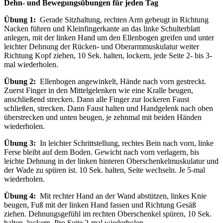
Dehn- und Bewegungsübungen für jeden Tag
Übung 1:
Gerade Sitzhaltung, rechten Arm gebeugt in Richtung
Nacken führen und Kleinfingerkante an das linke Schulterblatt
anlegen, mit der linken Hand um den Ellenbogen greifen und unter
leichter Dehnung der Rücken- und Oberarmmuskulatur weiter
Richtung Kopf ziehen, 10 Sek. halten, lockern, jede Seite 2- bis 3-
mal wiederholen.
Übung 2:
Ellenbogen angewinkelt, Hände nach vorn gestreckt.
Zuerst Finger in den Mittelgelenken wie eine Kralle beugen,
anschließend strecken. Dann alle Finger zur lockeren Faust
schließen, strecken. Dann Faust halten und Handgelenk nach oben
überstrecken und unten beugen, je zehnmal mit beiden Händen
wiederholen.
Übung 3:
In leichter Schrittstellung, rechtes Bein nach vorn, linke
Ferse bleibt auf dem Boden. Gewicht nach vorn verlagern, bis
leichte Dehnung in der linken hinteren Oberschenkelmuskulatur und
der Wade zu spüren ist. 10 Sek. halten, Seite wechseln. Je 5-mal
wiederholen.
Übung 4:
Mit rechter Hand an der Wand abstützen, linkes Knie
beugen, Fuß mit der linken Hand fassen und Richtung Gesäß
ziehen. Dehnungsgefühl im rechten Oberschenkel spüren, 10 Sek.
halten, lockern. Pro Seite 2-mal wiederholen.