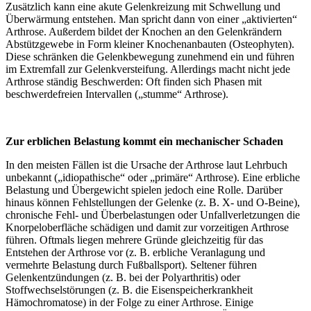
Zusätzlich kann eine akute Gelenkreizung mit Schwellung und
Überwärmung entstehen. Man spricht dann von einer „aktivierten“
Arthrose. Außerdem bildet der Knochen an den Gelenkrändern
Abstützgewebe in Form kleiner Knochenanbauten (Osteophyten).
Diese schränken die Gelenkbewegung zunehmend ein und führen
im Extremfall zur Gelenkversteifung. Allerdings macht nicht jede
Arthrose ständig Beschwerden: Oft finden sich Phasen mit
beschwerdefreien Intervallen („stumme“ Arthrose).
Zur erblichen Belastung kommt ein mechanischer Schaden
In den meisten Fällen ist die Ursache der Arthrose laut Lehrbuch
unbekannt („idiopathische“ oder „primäre“ Arthrose). Eine erbliche
Belastung und Übergewicht spielen jedoch eine Rolle. Darüber
hinaus können Fehlstellungen der Gelenke (z. B. X- und O-Beine),
chronische Fehl- und Überbelastungen oder Unfallverletzungen die
Knorpeloberfläche schädigen und damit zur vorzeitigen Arthrose
führen. Oftmals liegen mehrere Gründe gleichzeitig für das
Entstehen der Arthrose vor (z. B. erbliche Veranlagung und
vermehrte Belastung durch Fußballsport). Seltener führen
Gelenkentzündungen (z. B. bei der Polyarthritis) oder
Stoffwechselstörungen (z. B. die Eisenspeicherkrankheit
Hämochromatose) in der Folge zu einer Arthrose. Einige