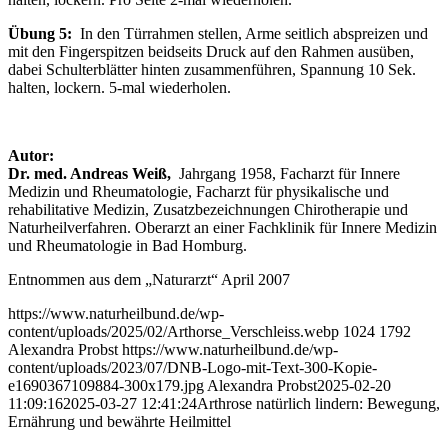
Übung 5:
In den Türrahmen stellen, Arme seitlich abspreizen und
mit den Fingerspitzen beidseits Druck auf den Rahmen ausüben,
dabei Schulterblätter hinten zusammenführen, Spannung 10 Sek.
halten, lockern. 5-mal wiederholen.
Autor:
Dr. med. Andreas Weiß,
Jahrgang 1958, Facharzt für Innere
Medizin und Rheumatologie, Facharzt für physikalische und
rehabilitative Medizin, Zusatzbezeichnungen Chirotherapie und
Naturheilverfahren. Oberarzt an einer Fachklinik für Innere Medizin
und Rheumatologie in Bad Homburg.
Entnommen aus dem „Naturarzt“ April 2007
https://www.naturheilbund.de/wp-
content/uploads/2025/02/Arthorse_Verschleiss.webp
1024
1792
Alexandra Probst
https://www.naturheilbund.de/wp-
content/uploads/2023/07/DNB-Logo-mit-Text-300-Kopie-
e1690367109884-300x179.jpg
Alexandra Probst
2025-02-20
11:09:16
2025-03-27 12:41:24
Arthrose natürlich lindern: Bewegung,
Ernährung und bewährte Heilmittel