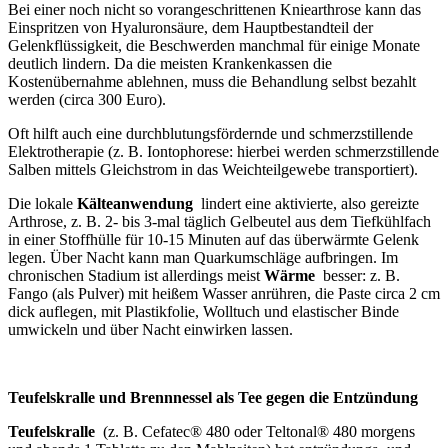
Bei einer noch nicht so vorangeschrittenen Kniearthrose kann das
Einspritzen von Hyaluronsäure, dem Hauptbestandteil der
Gelenkflüssigkeit, die Beschwerden manchmal für einige Monate
deutlich lindern. Da die meisten Krankenkassen die
Kostenübernahme ablehnen, muss die Behandlung selbst bezahlt
werden (circa 300 Euro).
Oft hilft auch eine durchblutungsfördernde und schmerzstillende
Elektrotherapie (z. B. Iontophorese: hierbei werden schmerzstillende
Salben mittels Gleichstrom in das Weichteilgewebe transportiert).
Die lokale
Kälteanwendung
lindert eine aktivierte, also gereizte
Arthrose, z. B. 2- bis 3-mal täglich Gelbeutel aus dem Tiefkühlfach
in einer Stoffhülle für 10-15 Minuten auf das überwärmte Gelenk
legen. Über Nacht kann man Quarkumschläge aufbringen. Im
chronischen Stadium ist allerdings meist
Wärme
besser: z. B.
Fango (als Pulver) mit heißem Wasser anrühren, die Paste circa 2 cm
dick auflegen, mit Plastikfolie, Wolltuch und elastischer Binde
umwickeln und über Nacht einwirken lassen.
Teufelskralle und Brennnessel als Tee gegen die Entzündung
Teufelskralle
(z. B. Cefatec® 480 oder Teltonal® 480 morgens