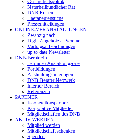
Gesundheitspolitik
Naturheilkundlicher Rat
DNB Reisen
Therapeutensuche
Pressemitteilungen
ONLINE-VERANSTALTUNGEN
Zwanzig nach
Digit. Angebote d. Vereine
Vortragsaufzeichnungen
up-to-date Newsletter
DNB-Berater/in
Termine / Ausbildungsorte
Fortbildungen
Ausbildungsunterlagen
DNB-Berater Netzwerk
Interner Bereich
Referenzen
PARTNER
Kooperationspartner
Korporative Mitglieder
Mitgliedschaften des DNB
AKTIV WERDEN
Mitglied werden
Mitgliedschaft schenken
Spenden