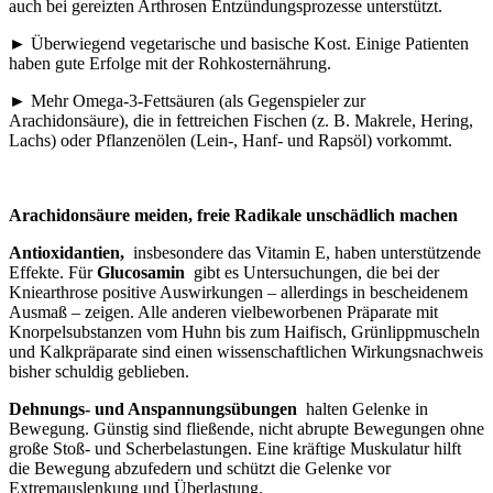
auch bei gereizten Arthrosen Entzündungsprozesse unterstützt.
► Überwiegend vegetarische und basische Kost. Einige Patienten
haben gute Erfolge mit der Rohkosternährung.
► Mehr Omega-3-Fettsäuren (als Gegenspieler zur
Arachidonsäure), die in fettreichen Fischen (z. B. Makrele, Hering,
Lachs) oder Pflanzenölen (Lein-, Hanf- und Rapsöl) vorkommt.
Arachidonsäure meiden, freie Radikale unschädlich machen
Antioxidantien,
insbesondere das Vitamin E, haben unterstützende
Effekte. Für
Glucosamin
gibt es Untersuchungen, die bei der
Kniearthrose positive Auswirkungen – allerdings in bescheidenem
Ausmaß – zeigen. Alle anderen vielbeworbenen Präparate mit
Knorpelsubstanzen vom Huhn bis zum Haifisch, Grünlippmuscheln
und Kalkpräparate sind einen wissenschaftlichen Wirkungsnachweis
bisher schuldig geblieben.
Dehnungs- und Anspannungsübungen
halten Gelenke in
Bewegung. Günstig sind fließende, nicht abrupte Bewegungen ohne
große Stoß- und Scherbelastungen. Eine kräftige Muskulatur hilft
die Bewegung abzufedern und schützt die Gelenke vor
Extremauslenkung und Überlastung.