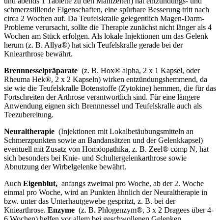
und abends 1 Tablette zu den Mahlzeiten) hat entzündungs- und
schmerzstillende Eigenschaften, eine spürbare Besserung tritt nach
circa 2 Wochen auf. Da Teufelskralle gelegentlich Magen-Darm-
Probleme verursacht, sollte die Therapie zunächst nicht länger als 4
Wochen am Stück erfolgen. Als lokale Injektionen um das Gelenk
herum (z. B. Allya®) hat sich Teufelskralle gerade bei der
Kniearthrose bewährt.
Brennnesselpräparate
(z. B. Hox® alpha, 2 x 1 Kapsel, oder
Rheuma Hek®, 2 x 2 Kapseln) wirken entzündungshemmend, da
sie wie die Teufelskralle Botenstoffe (Zytokine) hemmen, die für das
Fortschreiten der Arthrose verantwortlich sind. Für eine längere
Anwendung eignen sich Brennnessel und Teufelskralle auch als
Teezubereitung.
Neuraltherapie
(Injektionen mit Lokalbetäubungsmitteln an
Schmerzpunkten sowie an Bandansätzen und der Gelenkkapsel)
eventuell mit Zusatz von Homöopathika, z. B. Zeel® comp N, hat
sich besonders bei Knie- und Schultergelenkarthrose sowie
Abnutzung der Wirbelgelenke bewährt.
Auch
Eigenblut,
anfangs zweimal pro Woche, ab der 2. Woche
einmal pro Woche, wird an Punkten ähnlich der Neuraltherapie in
bzw. unter das Unterhautgewebe gespritzt, z. B. bei der
Kniearthrose.
Enzyme
(z. B. Phlogenzym®, 3 x 2 Dragees über 4-
6 Wochen) helfen vor allem bei geschwollenen Gelenken.