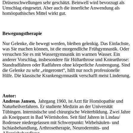
Drüsenschwellungen sehr geschätzt. Beinwell wird bevorzugt als
Umschlag eingesetzt. Aber auch die innerliche Anwendung als
homöopathisches Mittel wirkt gut.
Bewegungstherapie
Nur Gelenke, die bewegt werden, bleiben gelenkig. Das Einfachste,
was Sie machen können, ist die morgendliche Frühgymnastik. Oder
versuchen Sie es mit Wassergymnastik im warmen Wasser. Ein
anderer Vorschlag, insbesondere für Hüftarthrose und Kniearthrose:
Standradfahren oder Radfahren ohne körperliche Anstrengung. Sind
die Gelenke zu sehr „eingerostet“, hilft nur noch professionelle
Hilfe. Die klassische Krankengymnastik verschafft meist Linderung.
Autor:
Andreas Jansen,
Jahrgang 1960, ist Arzt für Homöopathie und
Naturheilverfahren. Er studierte Medizin an der Universität
Tübingen. lnternistische und chirurgische Weiterbildung. Zwei Jahre
als Kneipparzt in Bad Wörrishofen. Seit fünf Jahren in Lindau/
Bodensee niedergelassen mit Schwerpunkt: Wirbelsäulen- und
lschiasbehandlung, Arthrosetherapie, Neurodermitis- und