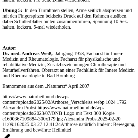
Übung 5:
In den Türrahmen stellen, Arme seitlich abspreizen und
mit den Fingerspitzen beidseits Druck auf den Rahmen ausüben,
dabei Schulterblätter hinten zusammenführen, Spannung 10 Sek.
halten, lockern. 5-mal wiederholen.
Autor:
Dr. med. Andreas Weiß,
Jahrgang 1958, Facharzt für Innere
Medizin und Rheumatologie, Facharzt für physikalische und
rehabilitative Medizin, Zusatzbezeichnungen Chirotherapie und
Naturheilverfahren. Oberarzt an einer Fachklinik für Innere Medizin
und Rheumatologie in Bad Homburg.
Entnommen aus dem „Naturarzt“ April 2007
https://www.naturheilbund.de/wp-
content/uploads/2025/02/Arthorse_Verschleiss.webp
1024
1792
Alexandra Probst
https://www.naturheilbund.de/wp-
content/uploads/2023/07/DNB-Logo-mit-Text-300-Kopie-
e1690367109884-300x179.jpg
Alexandra Probst
2025-02-20
11:09:16
2025-03-27 12:41:24
Arthrose natürlich lindern: Bewegung,
Ernährung und bewährte Heilmittel