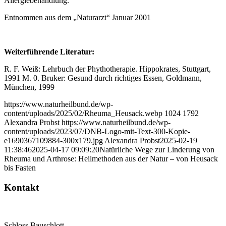
Allergiebehandlung.
Entnommen aus dem „Naturarzt“ Januar 2001
Weiterführende Literatur:
R. F. Weiß: Lehrbuch der Phythotherapie. Hippokrates, Stuttgart,
1991 M. 0. Bruker: Gesund durch richtiges Essen, Goldmann,
München, 1999
https://www.naturheilbund.de/wp-
content/uploads/2025/02/Rheuma_Heusack.webp
1024
1792
Alexandra Probst
https://www.naturheilbund.de/wp-
content/uploads/2023/07/DNB-Logo-mit-Text-300-Kopie-
e1690367109884-300x179.jpg
Alexandra Probst
2025-02-19
11:38:46
2025-04-17 09:09:20
Natürliche Wege zur Linderung von
Rheuma und Arthrose: Heilmethoden aus der Natur – von Heusack
bis Fasten
Kontakt
Deutscher Naturheilbund eV
Bundesgeschäftsstelle
Schloss Bauschlott