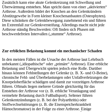
Zusätzlich kann eine akute Gelenkreizung mit Schwellung und
Überwärmung entstehen. Man spricht dann von einer „aktivierten“
Arthrose. Außerdem bildet der Knochen an den Gelenkrändern
Abstützgewebe in Form kleiner Knochenanbauten (Osteophyten).
Diese schränken die Gelenkbewegung zunehmend ein und führen
im Extremfall zur Gelenkversteifung. Allerdings macht nicht jede
Arthrose ständig Beschwerden: Oft finden sich Phasen mit
beschwerdefreien Intervallen („stumme“ Arthrose).
Zur erblichen Belastung kommt ein mechanischer Schaden
In den meisten Fällen ist die Ursache der Arthrose laut Lehrbuch
unbekannt („idiopathische“ oder „primäre“ Arthrose). Eine erbliche
Belastung und Übergewicht spielen jedoch eine Rolle. Darüber
hinaus können Fehlstellungen der Gelenke (z. B. X- und O-Beine),
chronische Fehl- und Überbelastungen oder Unfallverletzungen die
Knorpeloberfläche schädigen und damit zur vorzeitigen Arthrose
führen. Oftmals liegen mehrere Gründe gleichzeitig für das
Entstehen der Arthrose vor (z. B. erbliche Veranlagung und
vermehrte Belastung durch Fußballsport). Seltener führen
Gelenkentzündungen (z. B. bei der Polyarthritis) oder
Stoffwechselstörungen (z. B. die Eisenspeicherkrankheit
Hämochromatose) in der Folge zu einer Arthrose. Einige