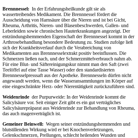
Brennnessel:
In der Erfahrungsheilkunde gilt sie als
wassertreibendes Medikament. Die Brennnessel fördert die
Ausscheidung von Harnsäure über die Nieren und ist bei Gicht,
Rheuma, Arthritis, Nieren- und Blasenbeschwerden, Gallen- und
Leberleiden sowie chronischen Hauterkrankungen angezeigt. Der
entzündungshemmenden Eigenschaft der Brennnessel kommt in der
Arthrosebehandlung besondere Bedeutung zu. Studien zufolge ließ
sich der Krankheitsverlauf durch die Verabreichung von
Medikamenten aus Brennnesselextrakt positiv beeinflussen. Die
Schmerzen ließen nach, und der Schmerzmittelverbrauch nahm ab.
Für eine Blut- und Säftereinigungskur nimmt man den Saft (zwei
Teelöffel auf eine Tasse Wasser) oder den standardisierten
Brennnesselpresssaft aus der Apotheke. Brennnesseln dürfen nicht
angewandt werden, wenn die Wasseransammlungen im Körper auf
eine eingeschränkte Herz- oder Nierentätigkeit zurückzuführen sind.
Weidenrinde
der Purpurweide: In der Weidenrinde kommt die
Salicylsäure vor. Seit einiger Zeit gibt es ein gut verträgliches
Salicylsäurepräparat aus Weidenrinde zur Behandlung von Rheuma,
das auch magenverträglich ist.
Gemeiner Beinwell:
Wegen seiner entzündungshemmenden und
blutstillenden Wirkung wird er bei Knochenverletzungen,
Gelenkschmerzen, Prellungen, schlecht heilenden Wunden und