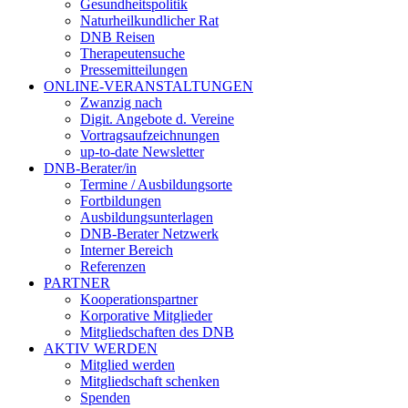
Gesundheitspolitik
Naturheilkundlicher Rat
DNB Reisen
Therapeutensuche
Pressemitteilungen
ONLINE-VERANSTALTUNGEN
Zwanzig nach
Digit. Angebote d. Vereine
Vortragsaufzeichnungen
up-to-date Newsletter
DNB-Berater/in
Termine / Ausbildungsorte
Fortbildungen
Ausbildungsunterlagen
DNB-Berater Netzwerk
Interner Bereich
Referenzen
PARTNER
Kooperationspartner
Korporative Mitglieder
Mitgliedschaften des DNB
AKTIV WERDEN
Mitglied werden
Mitgliedschaft schenken
Spenden