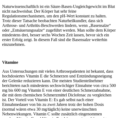
Naturwissenschaftlich ist ein Säure-Basen-Ungleichgewicht im Blut
nicht nachweisbar. Der Körper hat sehr feine
Regulationsmechanismen, um den pH-Wert konstant zu halten.
Trotz dieser Tatsache beobachten Naturheilkundler, dass sich
Arthrose- und Arthritis-Beschwerden lindern, wenn „Basensalze“
oder „Entsäuerungssalze“ zugeführt werden. Man sollte dem Körper
mindestens drei, besser sechs Wochen Zeit lassen, bevor sich ein
erster Erfolg zeigt. In diesem Fall sind die Basensalze weiterhin
einzunehmen.
Vitamine
Aus Untersuchungen mit vielen Arthrosepatienten ist bekannt, dass
hochdosiertes Vitamin E die Schmerzen und Entzündungsneigung
der Gelenke reduzieren kann. Die meisten Studienteilnehmer
berichteten nach mindestens sechswöchiger Einnahme von circa 500
mg bis 600 mg Vitamin E von einer deutlichen Schmerzabnahme,
die mit dem chemischen Schmerzmittel Diclofenac zu vergleichen
ist. Der Vorteil von Vitamin E: Es gab selbst nach einer
Einnahmedauer von bis zu zwei Jahren trotz der hohen Dosis
(normal wären etwa 30 mg/täglich) keine unerwünschten
Nebenwirkungen. Vitamin C sollte zusätzlich eingenommen