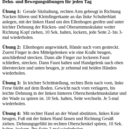
Dehn- und Bewegungsübungen für jeden Tag
Übung 1:
Gerade Sitzhaltung, rechten Arm gebeugt in Richtung
Nacken führen und Kleinfingerkante an das linke Schulterblatt
anlegen, mit der linken Hand um den Ellenbogen greifen und unter
leichter Dehnung der Rücken- und Oberarmmuskulatur weiter
Richtung Kopf ziehen, 10 Sek. halten, lockern, jede Seite 2- bis 3-
mal wiederholen.
Übung 2:
Ellenbogen angewinkelt, Hände nach vorn gestreckt.
Zuerst Finger in den Mittelgelenken wie eine Kralle beugen,
anschließend strecken. Dann alle Finger zur lockeren Faust
schließen, strecken. Dann Faust halten und Handgelenk nach oben
überstrecken und unten beugen, je zehnmal mit beiden Händen
wiederholen.
Übung 3:
In leichter Schrittstellung, rechtes Bein nach vorn, linke
Ferse bleibt auf dem Boden. Gewicht nach vorn verlagern, bis
leichte Dehnung in der linken hinteren Oberschenkelmuskulatur und
der Wade zu spüren ist. 10 Sek. halten, Seite wechseln. Je 5-mal
wiederholen.
Übung 4:
Mit rechter Hand an der Wand abstützen, linkes Knie
beugen, Fuß mit der linken Hand fassen und Richtung Gesäß
ziehen. Dehnungsgefühl im rechten Oberschenkel spüren, 10 Sek.
halten, lockern. Pro Seite 2-mal wiederholen.