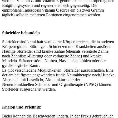
werden. Vitamin C und Vitamin E gehören zu einem körpereigenen
Entgiftungssystem und regenerieren sich gegenseitig. Die
empfohlene Tagesdosis Vitamin C (circa ein bis zwei Gramm
täglich) sollte in mehreren Portionen eingenommen werden.
Störfelder behandeln
Störfelder sind krankhaft veränderte Körperbereiche, die in anderen
Körperregionen Störungen, Schmerzen und Krankheiten auslösen.
Häufige Störfelder sind kranke Zähne (ehemals vereiterte Zähne,
nach Zahnfistel-Eiterung oder verlagerte Zähne) und kranke
Mandeln. Seltener stören Narben, Nasennebenhöhlen oder der
gynäkologische Raum.
Es gibt verschiedene Möglichkeiten, Störfelder auszuschalten. Eine
der am häufigsten angewandten ist die Neuraltherapie nach Huneke.
Aber auch mit Laserlicht, Akupunktur oder der
Neuen Punktuellen Schmerz- und Organtherapie (NPSO) können
Störfelder ausgeschaltet werden.
Kneipp und Prießnitz
Bäder können die Beschwerden lindern. In der Praxis gebräuchlich