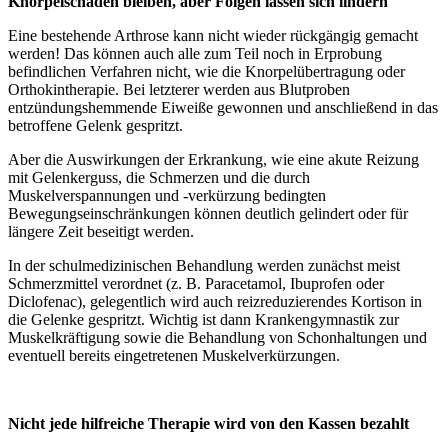
Knorpelschäden bleiben, aber Folgen lassen sich lindern
Eine bestehende Arthrose kann nicht wieder rückgängig gemacht
werden! Das können auch alle zum Teil noch in Erprobung
befindlichen Verfahren nicht, wie die Knorpelübertragung oder
Orthokintherapie. Bei letzterer werden aus Blutproben
entzündungshemmende Eiweiße gewonnen und anschließend in das
betroffene Gelenk gespritzt.
Aber die Auswirkungen der Erkrankung, wie eine akute Reizung
mit Gelenkerguss, die Schmerzen und die durch
Muskelverspannungen und -verkürzung bedingten
Bewegungseinschränkungen können deutlich gelindert oder für
längere Zeit beseitigt werden.
In der schulmedizinischen Behandlung werden zunächst meist
Schmerzmittel verordnet (z. B. Paracetamol, Ibuprofen oder
Diclofenac), gelegentlich wird auch reizreduzierendes Kortison in
die Gelenke gespritzt. Wichtig ist dann Krankengymnastik zur
Muskelkräftigung sowie die Behandlung von Schonhaltungen und
eventuell bereits eingetretenen Muskelverkürzungen.
Nicht jede hilfreiche Therapie wird von den Kassen bezahlt