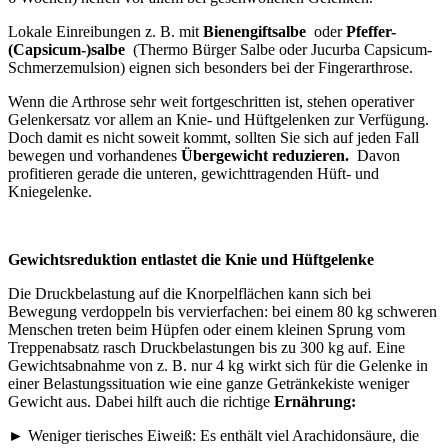
Lokale Einreibungen z. B. mit
Bienengiftsalbe
oder
Pfeffer-
(Capsicum-)salbe
(Thermo Bürger Salbe oder Jucurba Capsicum-
Schmerzemulsion) eignen sich besonders bei der Fingerarthrose.
Wenn die Arthrose sehr weit fortgeschritten ist, stehen operativer
Gelenkersatz vor allem an Knie- und Hüftgelenken zur Verfügung.
Doch damit es nicht soweit kommt, sollten Sie sich auf jeden Fall
bewegen und vorhandenes
Übergewicht reduzieren.
Davon
profitieren gerade die unteren, gewichttragenden Hüft- und
Kniegelenke.
Gewichtsreduktion entlastet die Knie und Hüftgelenke
Die Druckbelastung auf die Knorpelflächen kann sich bei
Bewegung verdoppeln bis vervierfachen: bei einem 80 kg schweren
Menschen treten beim Hüpfen oder einem kleinen Sprung vom
Treppenabsatz rasch Druckbelastungen bis zu 300 kg auf. Eine
Gewichtsabnahme von z. B. nur 4 kg wirkt sich für die Gelenke in
einer Belastungssituation wie eine ganze Getränkekiste weniger
Gewicht aus. Dabei hilft auch die richtige
Ernährung:
► Weniger tierisches Eiweiß: Es enthält viel Arachidonsäure, die