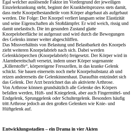
Egal welcher auslösende Faktor im Vordergrund der jeweiligen
Einzelerkrankung steht, beginnt der Krankheitsprozess stets damit,
dass mehr Knorpelbestandteile vom Körper abgebaut als aufgebaut
werden. Die Folge: Der Knorpel verliert langsam seine Elastizität
und seine Eigenschaften als Stoßdämpfer. Er wird weich, rissig und
damit unelastisch. Die im gesunden Zustand glatte
Knorpeloberfläche ist aufgeraut und wird durch die Bewegungen
des Gelenks immer weiter abgeschliffen.
Das Missverhältnis von Belastung und Belastbarkeit des Knorpels
zieht weiteren Knorpelabrieb nach sich. Dabei werden
Gelenkkörperchen (Knorpelabrieb) freigesetzt. Der Körper wird in
Alarmbereitschaft versetzt, indem unser Körper sogenannte
„Killerstoffe“, körpereigene Fresszellen, in das kranke Gelenk
schickt. Sie bauen einerseits noch mehr Knorpelsubstanz ab und
reizen andererseits die Gelenkinnenhaut. Daraufhin entzündet sich
das Gelenk. Der Arzt bezeichnet das als aktivierte Arthrose.
Von Arthrose können grundsätzlich alle Gelenke des Körpers
befallen werden, Hüft- und Kniegelenk, aber auch Fingermittel- und
Endgelenk, Sprunggelenk oder Schultergelenk. Besonders häufig
tritt Arthrose jedoch an den großen Gelenken wie Knie- und
Hüftgelenk auf.
Entwicklungsstadien – ein Drama in vier Akten