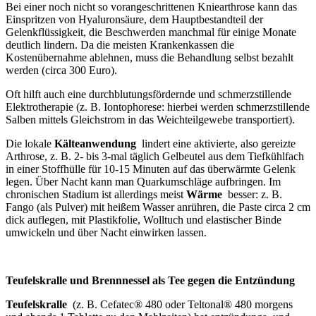
Bei einer noch nicht so vorangeschrittenen Kniearthrose kann das
Einspritzen von Hyaluronsäure, dem Hauptbestandteil der
Gelenkflüssigkeit, die Beschwerden manchmal für einige Monate
deutlich lindern. Da die meisten Krankenkassen die
Kostenübernahme ablehnen, muss die Behandlung selbst bezahlt
werden (circa 300 Euro).
Oft hilft auch eine durchblutungsfördernde und schmerzstillende
Elektrotherapie (z. B. Iontophorese: hierbei werden schmerzstillende
Salben mittels Gleichstrom in das Weichteilgewebe transportiert).
Die lokale
Kälteanwendung
lindert eine aktivierte, also gereizte
Arthrose, z. B. 2- bis 3-mal täglich Gelbeutel aus dem Tiefkühlfach
in einer Stoffhülle für 10-15 Minuten auf das überwärmte Gelenk
legen. Über Nacht kann man Quarkumschläge aufbringen. Im
chronischen Stadium ist allerdings meist
Wärme
besser: z. B.
Fango (als Pulver) mit heißem Wasser anrühren, die Paste circa 2 cm
dick auflegen, mit Plastikfolie, Wolltuch und elastischer Binde
umwickeln und über Nacht einwirken lassen.
Teufelskralle und Brennnessel als Tee gegen die Entzündung
Teufelskralle
(z. B. Cefatec® 480 oder Teltonal® 480 morgens