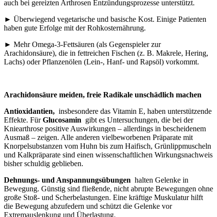
auch bei gereizten Arthrosen Entzündungsprozesse unterstützt.
► Überwiegend vegetarische und basische Kost. Einige Patienten
haben gute Erfolge mit der Rohkosternährung.
► Mehr Omega-3-Fettsäuren (als Gegenspieler zur
Arachidonsäure), die in fettreichen Fischen (z. B. Makrele, Hering,
Lachs) oder Pflanzenölen (Lein-, Hanf- und Rapsöl) vorkommt.
Arachidonsäure meiden, freie Radikale unschädlich machen
Antioxidantien,
insbesondere das Vitamin E, haben unterstützende
Effekte. Für
Glucosamin
gibt es Untersuchungen, die bei der
Kniearthrose positive Auswirkungen – allerdings in bescheidenem
Ausmaß – zeigen. Alle anderen vielbeworbenen Präparate mit
Knorpelsubstanzen vom Huhn bis zum Haifisch, Grünlippmuscheln
und Kalkpräparate sind einen wissenschaftlichen Wirkungsnachweis
bisher schuldig geblieben.
Dehnungs- und Anspannungsübungen
halten Gelenke in
Bewegung. Günstig sind fließende, nicht abrupte Bewegungen ohne
große Stoß- und Scherbelastungen. Eine kräftige Muskulatur hilft
die Bewegung abzufedern und schützt die Gelenke vor
Extremauslenkung und Überlastung.