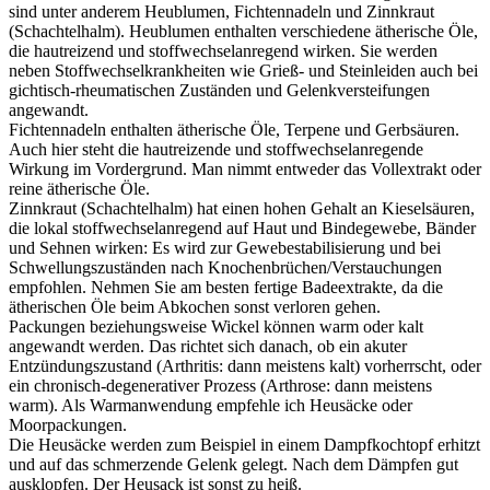
sind unter anderem Heublumen, Fichtennadeln und Zinnkraut
(Schachtelhalm). Heublumen enthalten verschiedene ätherische Öle,
die hautreizend und stoffwechselanregend wirken. Sie werden
neben Stoffwechselkrankheiten wie Grieß- und Steinleiden auch bei
gichtisch-rheumatischen Zuständen und Gelenkversteifungen
angewandt.
Fichtennadeln enthalten ätherische Öle, Terpene und Gerbsäuren.
Auch hier steht die hautreizende und stoffwechselanregende
Wirkung im Vordergrund. Man nimmt entweder das Vollextrakt oder
reine ätherische Öle.
Zinnkraut (Schachtelhalm) hat einen hohen Gehalt an Kieselsäuren,
die lokal stoffwechselanregend auf Haut und Bindegewebe, Bänder
und Sehnen wirken: Es wird zur Gewebestabilisierung und bei
Schwellungszuständen nach Knochenbrüchen/Verstauchungen
empfohlen. Nehmen Sie am besten fertige Badeextrakte, da die
ätherischen Öle beim Abkochen sonst verloren gehen.
Packungen beziehungsweise Wickel können warm oder kalt
angewandt werden. Das richtet sich danach, ob ein akuter
Entzündungszustand (Arthritis: dann meistens kalt) vorherrscht, oder
ein chronisch-degenerativer Prozess (Arthrose: dann meistens
warm). Als Warmanwendung empfehle ich Heusäcke oder
Moorpackungen.
Die Heusäcke werden zum Beispiel in einem Dampfkochtopf erhitzt
und auf das schmerzende Gelenk gelegt. Nach dem Dämpfen gut
ausklopfen. Der Heusack ist sonst zu heiß.