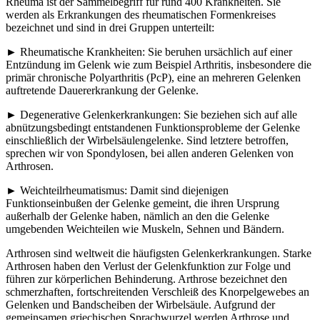
Rheuma ist der Sammelbegriff für rund 400 Krankheiten. Sie
werden als Erkrankungen des rheumatischen Formenkreises
bezeichnet und sind in drei Gruppen unterteilt:
► Rheumatische Krankheiten: Sie beruhen ursächlich auf einer
Entzündung im Gelenk wie zum Beispiel Arthritis, insbesondere die
primär chronische Polyarthritis (PcP), eine an mehreren Gelenken
auftretende Dauererkrankung der Gelenke.
► Degenerative Gelenkerkrankungen: Sie beziehen sich auf alle
abnützungsbedingt entstandenen Funktionsprobleme der Gelenke
einschließlich der Wirbelsäulengelenke. Sind letztere betroffen,
sprechen wir von Spondylosen, bei allen anderen Gelenken von
Arthrosen.
► Weichteilrheumatismus: Damit sind diejenigen
Funktionseinbußen der Gelenke gemeint, die ihren Ursprung
außerhalb der Gelenke haben, nämlich an den die Gelenke
umgebenden Weichteilen wie Muskeln, Sehnen und Bändern.
Arthrosen sind weltweit die häufigsten Gelenkerkrankungen. Starke
Arthrosen haben den Verlust der Gelenkfunktion zur Folge und
führen zur körperlichen Behinderung. Arthrose bezeichnet den
schmerzhaften, fortschreitenden Verschleiß des Knorpelgewebes an
Gelenken und Bandscheiben der Wirbelsäule. Aufgrund der
gemeinsamen griechischen Sprachwurzel werden Arthrose und