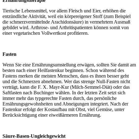
Ernährungstherapie
Tierische Lebensmittel, vor allem Fleisch und Eier, erhöhen die
entzündliche Aktivität, weil ein körpereigener Stoff (zum Beispiel
die schmerzvermittelnde Arachidonsäure) in vermehrtem Ausmaß
gebildet wird. Arthrose- und Arthritispatienten können somit von
einer vegetarischen Vollwertkost profitieren.
Fasten
Wenn Sie eine Ernährungsumstellung erwägen, sollten Sie damit am
besten nach einer Heilfastenkur beginnen. Schon während des
Fastens merken die meisten Menschen, dass es ihnen besser geht
und die Schmerzen abnehmen. Wer das strenge Null-Fasten nicht
verträgt, kann die F. X. Mayr-Kur (Milch-Semmel-Diät) oder das
Saftfasten nach Buchinger wählen. In der letzten Zeit setzt sich
immer mehr das typgerechte Fasten durch, das persönliche
Ernährungsgewohnheiten und Abneigungen integriert. Nach der
Fastenkur erfolgt der Kostaufbau mit Obst, viel Gemüse, unter
Berücksichtigung einer eiweißärmeren Ernährung.
Säure-Basen-Ungleichgewicht