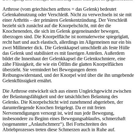
Arthrose (vom griechischen arthros = das Gelenk) bedeutet
Gelenkabnutzung oder Verschleiß. Nicht zu verwechseln ist sie mit
einer Arthritis – der primären Gelenkentzündung. Der Verschleiß
bezieht sich zunächst auf die Knorpelschicht, mit der die
Knochenenden, die sich im Gelenk gegeneinander bewegen,
überzogen sind. Die Knorpelfläche ist normalerweise spiegelglatt,
recht hart und auch elastisch, allerdings im Allgemeinen nur ein bis
zwei Millimeter dick. Die Gelenkkapsel umschließt als feste Hülle
das Gelenk und stabilisiert es mit faserigen Anteilen. Außerdem
bildet die Innenhaut der Gelenkkapsel die Gelenkschmiere, eine
zähe Flüssigkeit, die wie ein Ölfilm die glatten Knorpelflächen
überzieht. Sie vermindert bei Bewegungen deren
Reibungswiderstand, und der Knorpel wird über die ihn umgebende
Gelenkflüssigkeit ernährt.
Die Arthrose entwickelt sich aus einem Ungleichgewicht zwischen
der Belastungsfähigkeit und der tatsächlichen Belastung des
Gelenks. Die Knorpelschicht wird zunehmend abgerieben, der
darunterliegende Knochen freigelegt. Da er mit freien
Nervenendigungen versorgt ist, wird nun jede Bewegung,
insbesondere zu Beginn eines Bewegungsablaufes, schmerzhaft
(sogenannter „Anlaufschmerz“). Bei Fortschreiten des
Abriebprozesses treten diese Schmerzen auch in Ruhe auf.