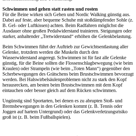
Schwimmen und gehen statt rasten und rosten
Für die Beine wirken sich Gehen und Nordic Walking günstig aus.
Dabei auf feste, aber bequeme Schuhe mit stoßdämpfender Sohle (z.
B. Gel- oder Luftkissen) achten. Beim Radfahren möglichst die
Ausdauer ohne großen Pedalwiderstand trainieren. Steigungen oder
starker, anhaltender „Tretwiderstand“ erhöhen die Gelenkbelastung.
Beim Schwimmen führt der Auftrieb zur Gewichtsentlastung aller
Gelenke, trotzdem werden die Muskeln durch den
Wasserwiderstand angeregt. Schwimmen ist für fast alle Gelenke
günstig, für die Beine sollten die Flossenschlagbewegung (wie beim
Kraulen) oder Strampeln (wie beim „Toten Mann“) gegenüber den
Scherbewegungen des Grätschens beim Brustschwimmen bevorzugt
werden. Bei Halswirbelsäulenproblemen nicht zu stark den Kopf
herausrecken, am besten beim Brustschwimmen mit dem Kopf
eintauchen oder besser gleich auf dem Rücken schwimmen.
Ungünstig sind Sportarten, bei denen es zu abrupten Stoß- und
Bremsbewegungen in den Gelenken kommt (z. B. Tennis oder
Joggen auf hartem Untergrund) oder das Gelenkverletzungsrisiko
groß ist (z. B. beim Fußballspielen).