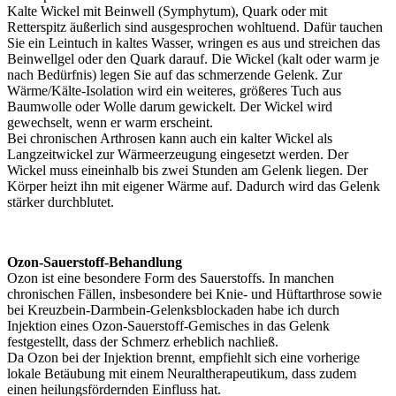
Kalte Wickel mit Beinwell (Symphytum), Quark oder mit
Retterspitz äußerlich sind ausgesprochen wohltuend. Dafür tauchen
Sie ein Leintuch in kaltes Wasser, wringen es aus und streichen das
Beinwellgel oder den Quark darauf. Die Wickel (kalt oder warm je
nach Bedürfnis) legen Sie auf das schmerzende Gelenk. Zur
Wärme/Kälte-Isolation wird ein weiteres, größeres Tuch aus
Baumwolle oder Wolle darum gewickelt. Der Wickel wird
gewechselt, wenn er warm erscheint.
Bei chronischen Arthrosen kann auch ein kalter Wickel als
Langzeitwickel zur Wärmeerzeugung eingesetzt werden. Der
Wickel muss eineinhalb bis zwei Stunden am Gelenk liegen. Der
Körper heizt ihn mit eigener Wärme auf. Dadurch wird das Gelenk
stärker durchblutet.
Ozon-Sauerstoff-Behandlung
Ozon ist eine besondere Form des Sauerstoffs. In manchen
chronischen Fällen, insbesondere bei Knie- und Hüftarthrose sowie
bei Kreuzbein-Darmbein-Gelenksblockaden habe ich durch
Injektion eines Ozon-Sauerstoff-Gemisches in das Gelenk
festgestellt, dass der Schmerz erheblich nachließ.
Da Ozon bei der Injektion brennt, empfiehlt sich eine vorherige
lokale Betäubung mit einem Neuraltherapeutikum, dass zudem
einen heilungsfördernden Einfluss hat.