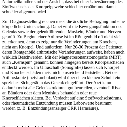
Naturheilkundler sind der Ansicht, dass bei einer Übersäuerung des
Stoffwechsels das Knorpelgewebe schlechter ernährt und damit
schneller abgenutzt wird.
Zur Diagnosestellung reichen meist die ärztliche Befragung und eine
körperliche Untersuchung. Dabei wird die Bewegungsfunktion des
Gelenks sowie der gelenkführenden Muskeln, Bänder und Nerven
geprüft. Zu Beginn einer Arthrose ist im Röntgenbild oft nicht viel
zu erkennen, denn es zeigt nur die Veränderungen am Knochen,
nicht am Knorpel. Und außerdem: Nur 20-30 Prozent der Patienten,
deren Röntgenbild arthrotische Veränderungen aufweist, haben auch
wirklich Beschwerden. Mit der Magnetresonanztomografie (MRT),
auch „Kernspin“ genannt, können hingegen bereits Knorpelschäden
entdeckt werden. Im Ultraschall (Sonografie) lassen sich Knorpel-
und Knochenschäden meist nicht ausreichend feststellen. Bei der
Arthroskopie (meist ambulant) wird über einen kleinen Schnitt ein
spezielles Sichtgerät in das Gelenk eingeführt. Der Arzt kann
dadurch meist alle Gelenkstrukturen gut beurteilen, eventuell Risse
an Bändern oder dem Meniskus behandeln oder raue
Knorpelflächen glätten. Bei Verdacht auf eine Stoffwechselstörung
oder rheumatische Entzündung müssen Laborwerte bestimmt
werden (z. B. Entzündungsanzeiger CRP, Harnsäure).