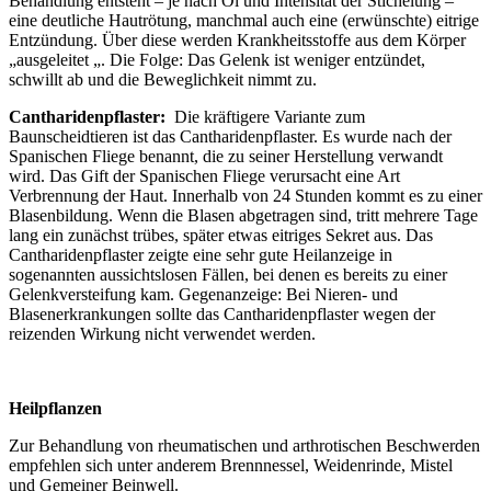
Behandlung entsteht – je nach Öl und Intensität der Stichelung –
eine deutliche Hautrötung, manchmal auch eine (erwünschte) eitrige
Entzündung. Über diese werden Krankheitsstoffe aus dem Körper
„ausgeleitet „. Die Folge: Das Gelenk ist weniger entzündet,
schwillt ab und die Beweglichkeit nimmt zu.
Cantharidenpflaster:
Die kräftigere Variante zum
Baunscheidtieren ist das Cantharidenpflaster. Es wurde nach der
Spanischen Fliege benannt, die zu seiner Herstellung verwandt
wird. Das Gift der Spanischen Fliege verursacht eine Art
Verbrennung der Haut. Innerhalb von 24 Stunden kommt es zu einer
Blasenbildung. Wenn die Blasen abgetragen sind, tritt mehrere Tage
lang ein zunächst trübes, später etwas eitriges Sekret aus. Das
Cantharidenpflaster zeigte eine sehr gute Heilanzeige in
sogenannten aussichtslosen Fällen, bei denen es bereits zu einer
Gelenkversteifung kam. Gegenanzeige: Bei Nieren- und
Blasenerkrankungen sollte das Cantharidenpflaster wegen der
reizenden Wirkung nicht verwendet werden.
Heilpflanzen
Zur Behandlung von rheumatischen und arthrotischen Beschwerden
empfehlen sich unter anderem Brennnessel, Weidenrinde, Mistel
und Gemeiner Beinwell.