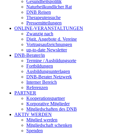
Gesundheitspolitik
Naturheilkundlicher Rat
DNB Reisen
Therapeutensuche
Pressemitteilungen
ONLINE-VERANSTALTUNGEN
Zwanzig nach
Digit. Angebote d. Vereine
Vortragsaufzeichnungen
up-to-date Newsletter
DNB-Berater/in
Termine / Ausbildungsorte
Fortbildungen
Ausbildungsunterlagen
DNB-Berater Netzwerk
Interner Bereich
Referenzen
PARTNER
Kooperationspartner
Korporative Mitglieder
Mitgliedschaften des DNB
AKTIV WERDEN
Mitglied werden
Mitgliedschaft schenken
Spenden