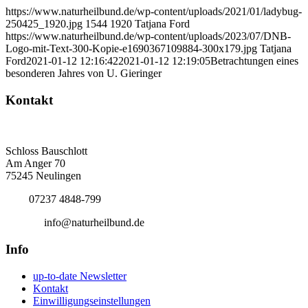
https://www.naturheilbund.de/wp-content/uploads/2021/01/ladybug-
250425_1920.jpg
1544
1920
Tatjana Ford
https://www.naturheilbund.de/wp-content/uploads/2023/07/DNB-
Logo-mit-Text-300-Kopie-e1690367109884-300x179.jpg
Tatjana
Ford
2021-01-12 12:16:42
2021-01-12 12:19:05
Betrachtungen eines
besonderen Jahres von U. Gieringer
Kontakt
Deutscher Naturheilbund eV
Bundesgeschäftsstelle
Schloss Bauschlott
Am Anger 70
75245 Neulingen
Tel.:
07237 4848-799
E-Mail:
info@naturheilbund.de
Info
up-to-date Newsletter
Kontakt
Einwilligungseinstellungen