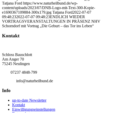
Tatjana Ford
https://www.naturheilbund.de/wp-
content/uploads/2023/07/DNB-Logo-mit-Text-300-Kopie-
e1690367109884-300x179.jpg
Tatjana Ford
2022-07-07
09:48:23
2022-07-07 09:48:23
ENDLICH WIEDER
VORTRAGSVERANSTALTUNGEN IN PRÄSENZ NHV
Schorndorf mit Vortrag „Die Geburt – das Tor ins Leben“
Kontakt
Deutscher Naturheilbund eV
Bundesgeschäftsstelle
Schloss Bauschlott
Am Anger 70
75245 Neulingen
Tel.:
07237 4848-799
E-Mail:
info@naturheilbund.de
Info
up-to-date Newsletter
Kontakt
Einwilligungseinstellungen