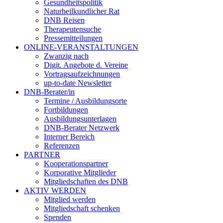
Gesundheitspolitik
Naturheilkundlicher Rat
DNB Reisen
Therapeutensuche
Pressemitteilungen
ONLINE-VERANSTALTUNGEN
Zwanzig nach
Digit. Angebote d. Vereine
Vortragsaufzeichnungen
up-to-date Newsletter
DNB-Berater/in
Termine / Ausbildungsorte
Fortbildungen
Ausbildungsunterlagen
DNB-Berater Netzwerk
Interner Bereich
Referenzen
PARTNER
Kooperationspartner
Korporative Mitglieder
Mitgliedschaften des DNB
AKTIV WERDEN
Mitglied werden
Mitgliedschaft schenken
Spenden