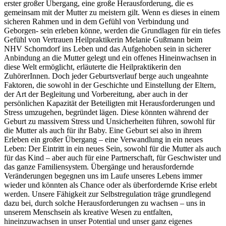
erster großer Übergang, eine große Herausforderung, die es
gemeinsam mit der Mutter zu meistern gilt. Wenn es dieses in einem
sicheren Rahmen und in dem Gefühl von Verbindung und
Geborgen- sein erleben könne, werden die Grundlagen für ein tiefes
Gefühl von Vertrauen Heilpraktikerin Melanie Gußmann beim
NHV Schorndorf ins Leben und das Aufgehoben sein in sicherer
Anbindung an die Mutter gelegt und ein offenes Hineinwachsen in
diese Welt ermöglicht, erläuterte die Heilpraktikerin den
ZuhörerInnen. Doch jeder Geburtsverlauf berge auch ungeahnte
Faktoren, die sowohl in der Geschichte und Einstellung der Eltern,
der Art der Begleitung und Vorbereitung, aber auch in der
persönlichen Kapazität der Beteiligten mit Herausforderungen und
Stress umzugehen, begründet lägen. Diese könnten während der
Geburt zu massivem Stress und Unsicherheiten führen, sowohl für
die Mutter als auch für ihr Baby. Eine Geburt sei also in ihrem
Erleben ein großer Übergang – eine Verwandlung in ein neues
Leben: Der Eintritt in ein neues Sein, sowohl für die Mutter als auch
für das Kind – aber auch für eine Partnerschaft, für Geschwister und
das ganze Familiensystem. Übergänge und herausfordernde
Veränderungen begegnen uns im Laufe unseres Lebens immer
wieder und könnten als Chance oder als überfordernde Krise erlebt
werden. Unsere Fähigkeit zur Selbstregulation träge grundlegend
dazu bei, durch solche Herausforderungen zu wachsen – uns in
unserem Menschsein als kreative Wesen zu entfalten,
hineinzuwachsen in unser Potential und unser ganz eigenes