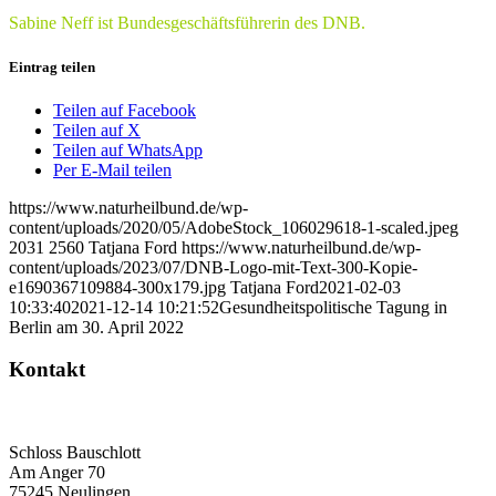
Sabine Neff ist Bundesgeschäftsführerin des DNB.
Eintrag teilen
Teilen auf Facebook
Teilen auf X
Teilen auf WhatsApp
Per E-Mail teilen
https://www.naturheilbund.de/wp-
content/uploads/2020/05/AdobeStock_106029618-1-scaled.jpeg
2031
2560
Tatjana Ford
https://www.naturheilbund.de/wp-
content/uploads/2023/07/DNB-Logo-mit-Text-300-Kopie-
e1690367109884-300x179.jpg
Tatjana Ford
2021-02-03
10:33:40
2021-12-14 10:21:52
Gesundheitspolitische Tagung in
Berlin am 30. April 2022
Kontakt
Deutscher Naturheilbund eV
Bundesgeschäftsstelle
Schloss Bauschlott
Am Anger 70
75245 Neulingen