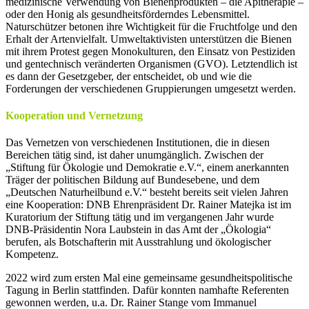
medizinische Verwendung von Bienenprodukten – die Apitherapie –
oder den Honig als gesundheitsförderndes Lebensmittel.
Naturschützer betonen ihre Wichtigkeit für die Fruchtfolge und den
Erhalt der Artenvielfalt. Umweltaktivisten unterstützen die Bienen
mit ihrem Protest gegen Monokulturen, den Einsatz von Pestiziden
und gentechnisch veränderten Organismen (GVO). Letztendlich ist
es dann der Gesetzgeber, der entscheidet, ob und wie die
Forderungen der verschiedenen Gruppierungen umgesetzt werden.
Kooperation und Vernetzung
Das Vernetzen von verschiedenen Institutionen, die in diesen
Bereichen tätig sind, ist daher unumgänglich. Zwischen der
„Stiftung für Ökologie und Demokratie e.V.“, einem anerkannten
Träger der politischen Bildung auf Bundesebene, und dem
„Deutschen Naturheilbund e.V.“ besteht bereits seit vielen Jahren
eine Kooperation: DNB Ehrenpräsident Dr. Rainer Matejka ist im
Kuratorium der Stiftung tätig und im vergangenen Jahr wurde
DNB-Präsidentin Nora Laubstein in das Amt der „Ökologia“
berufen, als Botschafterin mit Ausstrahlung und ökologischer
Kompetenz.
2022 wird zum ersten Mal eine gemeinsame gesundheitspolitische
Tagung in Berlin stattfinden. Dafür konnten namhafte Referenten
gewonnen werden, u.a. Dr. Rainer Stange vom Immanuel