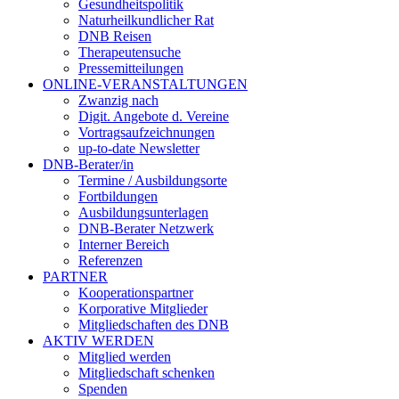
Gesundheitspolitik
Naturheilkundlicher Rat
DNB Reisen
Therapeutensuche
Pressemitteilungen
ONLINE-VERANSTALTUNGEN
Zwanzig nach
Digit. Angebote d. Vereine
Vortragsaufzeichnungen
up-to-date Newsletter
DNB-Berater/in
Termine / Ausbildungsorte
Fortbildungen
Ausbildungsunterlagen
DNB-Berater Netzwerk
Interner Bereich
Referenzen
PARTNER
Kooperationspartner
Korporative Mitglieder
Mitgliedschaften des DNB
AKTIV WERDEN
Mitglied werden
Mitgliedschaft schenken
Spenden