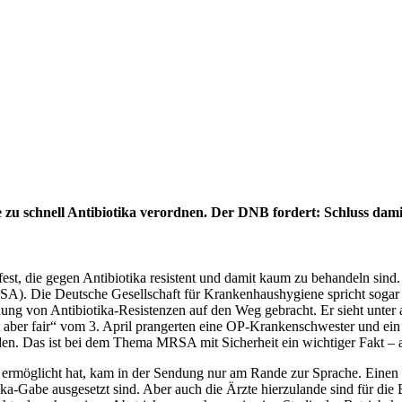
te zu schnell Antibiotika verordnen. Der DNB fordert: Schluss dami
 fest, die gegen Antibiotika resistent und damit kaum zu behandeln sind
. Die Deutsche Gesellschaft für Krankenhaushygiene spricht sogar von
ung von Antibiotika-Resistenzen auf den Weg gebracht. Er sieht unter
 aber fair“ vom 3. April prangerten eine OP-Krankenschwester und ein
 Das ist bei dem Thema MRSA mit Sicherheit ein wichtiger Fakt – abe
st ermöglicht hat, kam in der Sendung nur am Rande zur Sprache. Einen t
a-Gabe ausgesetzt sind. Aber auch die Ärzte hierzulande sind für die En