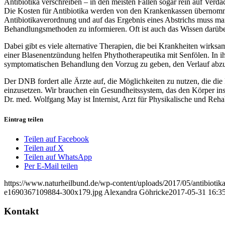
Antibiotika verschreiben – in den meisten Fällen sogar rein auf Verda
Die Kosten für Antibiotika werden von den Krankenkassen übernommen, 
Antibiotikaverordnung und auf das Ergebnis eines Abstrichs muss man 
Behandlungsmethoden zu informieren. Oft ist auch das Wissen darübe
Dabei gibt es viele alternative Therapien, die bei Krankheiten wirks
einer Blasenentzündung helfen Phythotherapeutika mit Senfölen. In ih
symptomatischen Behandlung den Vorzug zu geben, den Verlauf abzu
Der DNB fordert alle Ärzte auf, die Möglichkeiten zu nutzen, die die
einzusetzen. Wir brauchen ein Gesundheitssystem, das den Körper ins
Dr. med. Wolfgang May ist Internist, Arzt für Physikalische und Re
Eintrag teilen
Teilen auf Facebook
Teilen auf X
Teilen auf WhatsApp
Per E-Mail teilen
https://www.naturheilbund.de/wp-content/uploads/2017/05/antibiotika
e1690367109884-300x179.jpg
Alexandra Göhricke
2017-05-31 16:3
Kontakt