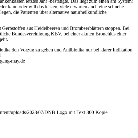
ankenkassen letztes Jahr -bestätigte. Das liegt zum einen am System:
r kann oder will das leisten, viele erwarten auch eine schnelle
gen, die Patienten über alternative naturheilkundliche
mit Gerbstoffen aus Heidelbeeren und Brombeerblättern stoppen. Bei
ztliche Bundesvereinigung KBV, bei einer akuten Bronchitis einer
eht.
iotika den Vorzug zu geben und Antibiotika nur bei klarer Indikation
!
lfgang-may.de
ontent/uploads/2023/07/DNB-Logo-mit-Text-300-Kopie-