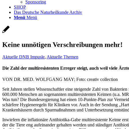
Sponsoring
SHOP
Das Deutsche Naturheilkunde Archiv
Menü
Menü
Keine unnötigen Verschreibungen mehr!
Aktuelle DNB Impusle
,
Aktuelle Themen
Die Zahl der multiresistenten Erreger steigt, auch weil viele Ärz
VON DR. MED. WOLFGANG MAY; Foto: creativ collection
Seit Jahren stellen Wissenschaftler eine steigende Zahl von Bakterien
600.000 Menschen an sogenannten multiresistenten Keimen (u.a. MRSA)
Was tun? Die Bundesregierung hat einen 10-Punkte-Plan zur Vermeid
schärfere Hygieneregeln für Kliniken vor. Auch in der Sendung „Hart
Krankenhäusern durch Sparmaßnahmen und Unterbesetzung entstünden.
Inwiefern die inflationäre Antibiotika-Gabe multiresistente Keime er
der die Tiere eng aufeinander gehalten werden und ständiger Antibiotik