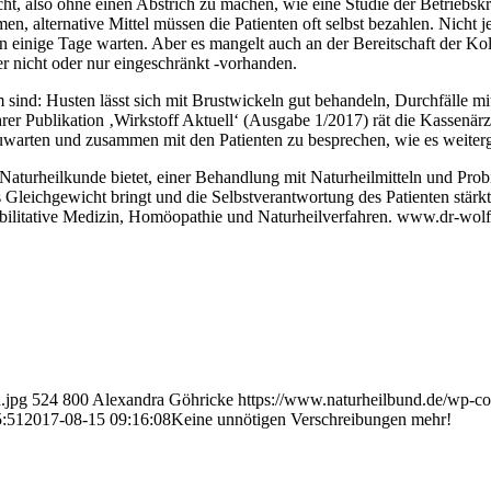
cht, also ohne einen Abstrich zu machen, wie eine Studie der Betriebskr
alternative Mittel müssen die Patienten oft selbst bezahlen. Nicht jede
einige Tage warten. Aber es mangelt auch an der Bereitschaft der Kolle
r nicht oder nur eingeschränkt -vorhanden.
am sind: Husten lässt sich mit Brustwickeln gut behandeln, Durchfälle 
rer Publikation ‚Wirkstoff Aktuell‘ (Ausgabe 1/2017) rät die Kassenär
warten und zusammen mit den Patienten zu besprechen, wie es weiterg
 Naturheilkunde bietet, einer Behandlung mit Naturheilmitteln und Prob
 Gleichgewicht bringt und die Selbstverantwortung des Patienten stärkt
habilitative Medizin, Homöopathie und Naturheilverfahren. www.dr-wo
.jpg
524
800
Alexandra Göhricke
https://www.naturheilbund.de/wp-c
5:51
2017-08-15 09:16:08
Keine unnötigen Verschreibungen mehr!