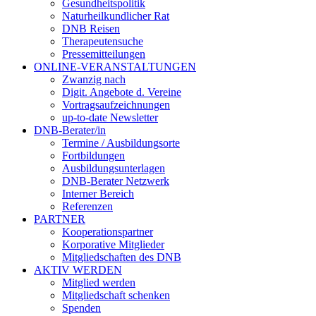
Gesundheitspolitik
Naturheilkundlicher Rat
DNB Reisen
Therapeutensuche
Pressemitteilungen
ONLINE-VERANSTALTUNGEN
Zwanzig nach
Digit. Angebote d. Vereine
Vortragsaufzeichnungen
up-to-date Newsletter
DNB-Berater/in
Termine / Ausbildungsorte
Fortbildungen
Ausbildungsunterlagen
DNB-Berater Netzwerk
Interner Bereich
Referenzen
PARTNER
Kooperationspartner
Korporative Mitglieder
Mitgliedschaften des DNB
AKTIV WERDEN
Mitglied werden
Mitgliedschaft schenken
Spenden