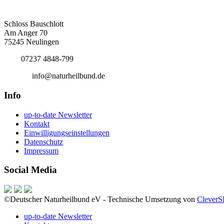
Deutscher Naturheilbund eV
Bundesgeschäftsstelle
Schloss Bauschlott
Am Anger 70
75245 Neulingen
Tel.:
07237 4848-799
E-Mail:
info@naturheilbund.de
Info
up-to-date Newsletter
Kontakt
Einwilligungseinstellungen
Datenschutz
Impressum
Social Media
©Deutscher Naturheilbund eV - Technische Umsetzung von
Clever
up-to-date Newsletter