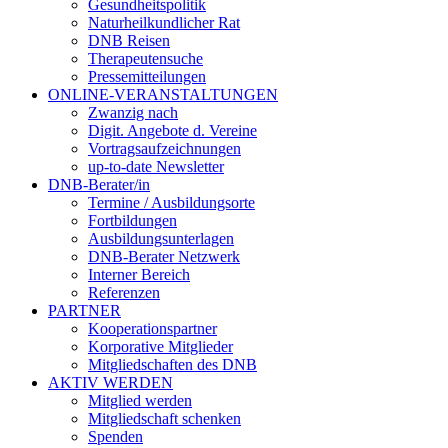
Gesundheitspolitik
Naturheilkundlicher Rat
DNB Reisen
Therapeutensuche
Pressemitteilungen
ONLINE-VERANSTALTUNGEN
Zwanzig nach
Digit. Angebote d. Vereine
Vortragsaufzeichnungen
up-to-date Newsletter
DNB-Berater/in
Termine / Ausbildungsorte
Fortbildungen
Ausbildungsunterlagen
DNB-Berater Netzwerk
Interner Bereich
Referenzen
PARTNER
Kooperationspartner
Korporative Mitglieder
Mitgliedschaften des DNB
AKTIV WERDEN
Mitglied werden
Mitgliedschaft schenken
Spenden