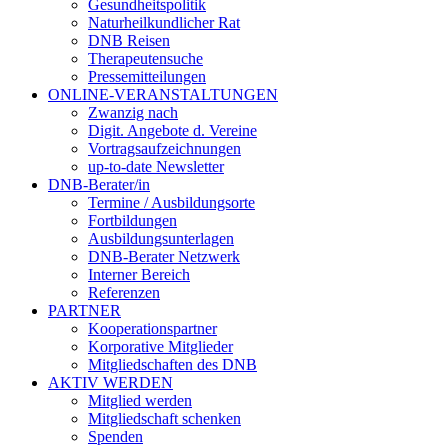
Gesundheitspolitik
Naturheilkundlicher Rat
DNB Reisen
Therapeutensuche
Pressemitteilungen
ONLINE-VERANSTALTUNGEN
Zwanzig nach
Digit. Angebote d. Vereine
Vortragsaufzeichnungen
up-to-date Newsletter
DNB-Berater/in
Termine / Ausbildungsorte
Fortbildungen
Ausbildungsunterlagen
DNB-Berater Netzwerk
Interner Bereich
Referenzen
PARTNER
Kooperationspartner
Korporative Mitglieder
Mitgliedschaften des DNB
AKTIV WERDEN
Mitglied werden
Mitgliedschaft schenken
Spenden