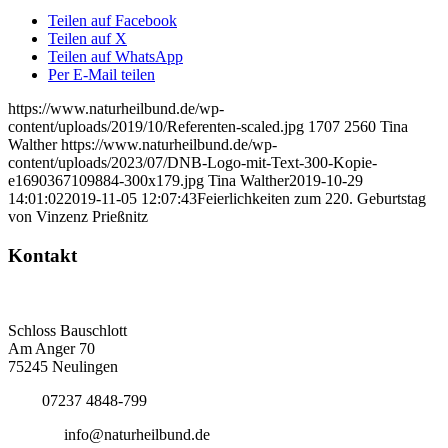
Teilen auf Facebook
Teilen auf X
Teilen auf WhatsApp
Per E-Mail teilen
https://www.naturheilbund.de/wp-
content/uploads/2019/10/Referenten-scaled.jpg
1707
2560
Tina
Walther
https://www.naturheilbund.de/wp-
content/uploads/2023/07/DNB-Logo-mit-Text-300-Kopie-
e1690367109884-300x179.jpg
Tina Walther
2019-10-29
14:01:02
2019-11-05 12:07:43
Feierlichkeiten zum 220. Geburtstag
von Vinzenz Prießnitz
Kontakt
Deutscher Naturheilbund eV
Bundesgeschäftsstelle
Schloss Bauschlott
Am Anger 70
75245 Neulingen
Tel.:
07237 4848-799
E-Mail:
info@naturheilbund.de