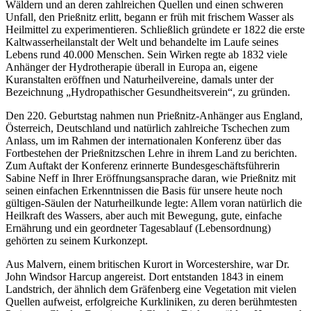
Wäldern und an deren zahlreichen Quellen und einen schweren
Unfall, den Prießnitz erlitt, begann er früh mit frischem Wasser als
Heilmittel zu experimentieren. Schließlich gründete er 1822 die erste
Kaltwasserheilanstalt der Welt und behandelte im Laufe seines
Lebens rund 40.000 Menschen. Sein Wirken regte ab 1832 viele
Anhänger der Hydrotherapie überall in Europa an, eigene
Kuranstalten eröffnen und Naturheilvereine, damals unter der
Bezeichnung „Hydropathischer Gesundheitsverein“, zu gründen.
Den 220. Geburtstag nahmen nun Prießnitz-Anhänger aus England,
Österreich, Deutschland und natürlich zahlreiche Tschechen zum
Anlass, um im Rahmen der internationalen Konferenz über das
Fortbestehen der Prießnitzschen Lehre in ihrem Land zu berichten.
Zum Auftakt der Konferenz erinnerte Bundesgeschäftsführerin
Sabine Neff in Ihrer Eröffnungsansprache daran, wie Prießnitz mit
seinen einfachen Erkenntnissen die Basis für unsere heute noch
gültigen-Säulen der Naturheilkunde legte: Allem voran natürlich die
Heilkraft des Wassers, aber auch mit Bewegung, gute, einfache
Ernährung und ein geordneter Tagesablauf (Lebensordnung)
gehörten zu seinem Kurkonzept.
Aus Malvern, einem britischen Kurort in Worcestershire, war Dr.
John Windsor Harcup angereist. Dort entstanden 1843 in einem
Landstrich, der ähnlich dem Gräfenberg eine Vegetation mit vielen
Quellen aufweist, erfolgreiche Kurkliniken, zu deren berühmtesten