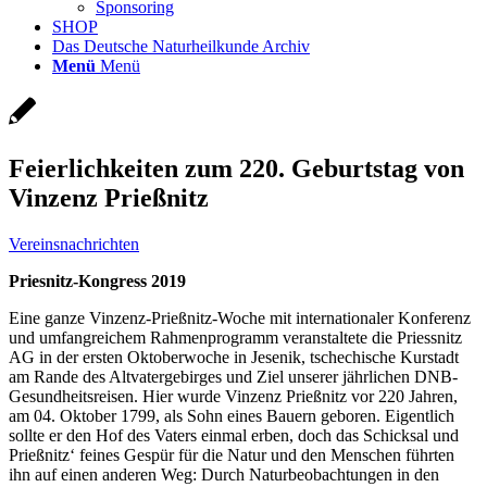
Sponsoring
SHOP
Das Deutsche Naturheilkunde Archiv
Menü
Menü
Feierlichkeiten zum 220. Geburtstag von
Vinzenz Prießnitz
Vereinsnachrichten
Priesnitz-Kongress 2019
Eine ganze Vinzenz-Prießnitz-Woche mit internationaler Konferenz
und umfangreichem Rahmenprogramm veranstaltete die Priessnitz
AG in der ersten Oktoberwoche in Jesenik, tschechische Kurstadt
am Rande des Altvatergebirges und Ziel unserer jährlichen DNB-
Gesundheitsreisen. Hier wurde Vinzenz Prießnitz vor 220 Jahren,
am 04. Oktober 1799, als Sohn eines Bauern geboren. Eigentlich
sollte er den Hof des Vaters einmal erben, doch das Schicksal und
Prießnitz‘ feines Gespür für die Natur und den Menschen führten
ihn auf einen anderen Weg: Durch Naturbeobachtungen in den