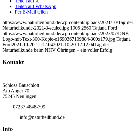
Teilen auf X
Teilen auf WhatsApp
Per E-Mail teilen
https://www.naturheilbund.de/wp-content/uploads/2021/10/Tag-der-
Naturheilkunde-2021-3-scaled.jpg
1905
2560
Tatjana Ford
https://www.naturheilbund.de/wp-content/uploads/2023/07/DNB-
Logo-mit-Text-300-Kopie-e1690367109884-300x179.jpg
Tatjana
Ford
2021-10-20 12:12:04
2021-10-20 12:12:04
Tag der
Naturheilkunde beim NHV Öhringen – ein voller Erfolg!
Kontakt
Deutscher Naturheilbund eV
Bundesgeschäftsstelle
Schloss Bauschlott
Am Anger 70
75245 Neulingen
Tel.:
07237 4848-799
E-Mail:
info@naturheilbund.de
Info