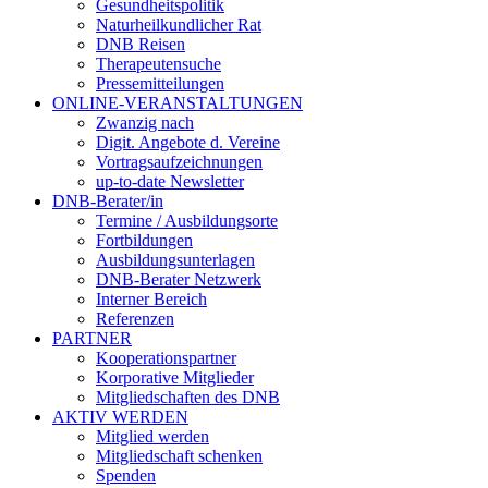
Gesundheitspolitik
Naturheilkundlicher Rat
DNB Reisen
Therapeutensuche
Pressemitteilungen
ONLINE-VERANSTALTUNGEN
Zwanzig nach
Digit. Angebote d. Vereine
Vortragsaufzeichnungen
up-to-date Newsletter
DNB-Berater/in
Termine / Ausbildungsorte
Fortbildungen
Ausbildungsunterlagen
DNB-Berater Netzwerk
Interner Bereich
Referenzen
PARTNER
Kooperationspartner
Korporative Mitglieder
Mitgliedschaften des DNB
AKTIV WERDEN
Mitglied werden
Mitgliedschaft schenken
Spenden