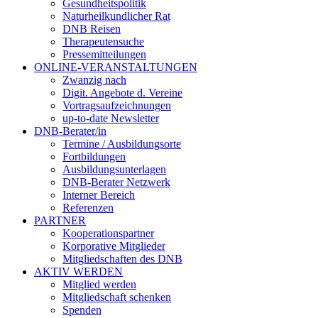
Gesundheitspolitik
Naturheilkundlicher Rat
DNB Reisen
Therapeutensuche
Pressemitteilungen
ONLINE-VERANSTALTUNGEN
Zwanzig nach
Digit. Angebote d. Vereine
Vortragsaufzeichnungen
up-to-date Newsletter
DNB-Berater/in
Termine / Ausbildungsorte
Fortbildungen
Ausbildungsunterlagen
DNB-Berater Netzwerk
Interner Bereich
Referenzen
PARTNER
Kooperationspartner
Korporative Mitglieder
Mitgliedschaften des DNB
AKTIV WERDEN
Mitglied werden
Mitgliedschaft schenken
Spenden