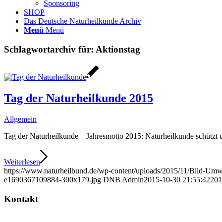
Sponsoring
SHOP
Das Deutsche Naturheilkunde Archiv
Menü
Menü
Schlagwortarchiv für:
Aktionstag
Tag der Naturheilkunde 2015
Allgemein
Tag der Naturheilkunde – Jahresmotto 2015: Naturheilkunde schützt 
Weiterlesen
https://www.naturheilbund.de/wp-content/uploads/2015/11/Bild-Umw
e1690367109884-300x179.jpg
DNB Admin
2015-10-30 21:55:42
201
Kontakt
Deutscher Naturheilbund eV