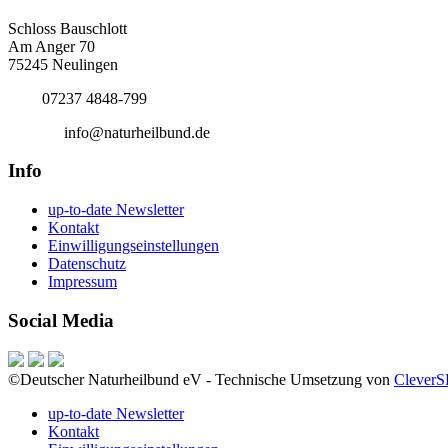
Bundesgeschäftsstelle
Schloss Bauschlott
Am Anger 70
75245 Neulingen
Tel.:
07237 4848-799
E-Mail:
info@naturheilbund.de
Info
up-to-date Newsletter
Kontakt
Einwilligungseinstellungen
Datenschutz
Impressum
Social Media
©Deutscher Naturheilbund eV - Technische Umsetzung von
Clever
up-to-date Newsletter
Kontakt