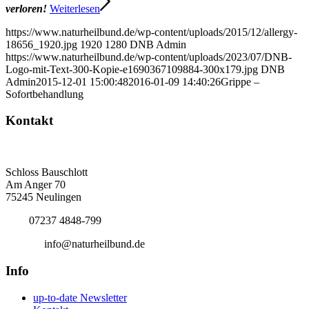
verloren!
Weiterlesen
https://www.naturheilbund.de/wp-content/uploads/2015/12/allergy-
18656_1920.jpg
1920
1280
DNB Admin
https://www.naturheilbund.de/wp-content/uploads/2023/07/DNB-
Logo-mit-Text-300-Kopie-e1690367109884-300x179.jpg
DNB
Admin
2015-12-01 15:00:48
2016-01-09 14:40:26
Grippe –
Sofortbehandlung
Kontakt
Deutscher Naturheilbund eV
Bundesgeschäftsstelle
Schloss Bauschlott
Am Anger 70
75245 Neulingen
Tel.:
07237 4848-799
E-Mail:
info@naturheilbund.de
Info
up-to-date Newsletter