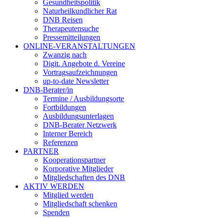
Gesundheitspolitik
Naturheilkundlicher Rat
DNB Reisen
Therapeutensuche
Pressemitteilungen
ONLINE-VERANSTALTUNGEN
Zwanzig nach
Digit. Angebote d. Vereine
Vortragsaufzeichnungen
up-to-date Newsletter
DNB-Berater/in
Termine / Ausbildungsorte
Fortbildungen
Ausbildungsunterlagen
DNB-Berater Netzwerk
Interner Bereich
Referenzen
PARTNER
Kooperationspartner
Korporative Mitglieder
Mitgliedschaften des DNB
AKTIV WERDEN
Mitglied werden
Mitgliedschaft schenken
Spenden