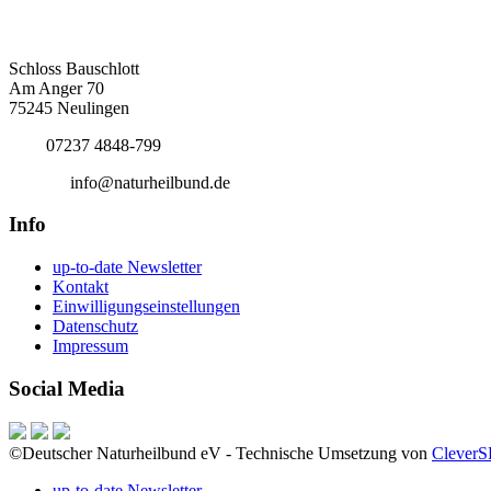
Deutscher Naturheilbund eV
Bundesgeschäftsstelle
Schloss Bauschlott
Am Anger 70
75245 Neulingen
Tel.:
07237 4848-799
E-Mail:
info@naturheilbund.de
Info
up-to-date Newsletter
Kontakt
Einwilligungseinstellungen
Datenschutz
Impressum
Social Media
©Deutscher Naturheilbund eV - Technische Umsetzung von
Clever
up-to-date Newsletter