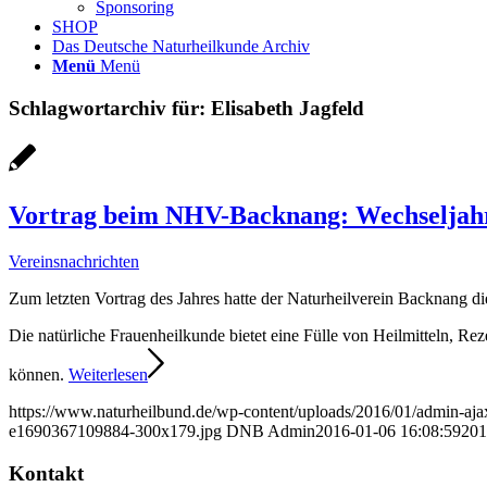
Sponsoring
SHOP
Das Deutsche Naturheilkunde Archiv
Menü
Menü
Schlagwortarchiv für:
Elisabeth Jagfeld
Vortrag beim NHV-Backnang: Wechseljah
Vereinsnachrichten
Zum letzten Vortrag des Jahres hatte der Naturheilverein Backnang die
Die natürliche Frauenheilkunde bietet eine Fülle von Heilmitteln, Re
können.
Weiterlesen
https://www.naturheilbund.de/wp-content/uploads/2016/01/admin-aj
e1690367109884-300x179.jpg
DNB Admin
2016-01-06 16:08:59
201
Kontakt