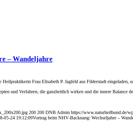
re – Wandeljahre
 Heilpraktikerin Frau Elisabeth P. Jagfeld aus Filderstadt eingeladen, 
zepten und Verfahren, die ganzheitlich wirken und die innere Balance d
ax_200x200.jpg
200
200
DNB Admin
https://www.naturheilbund.de/w
8-05-24 19:12:09
Vortrag beim NHV-Backnang: Wechseljahre – Wande