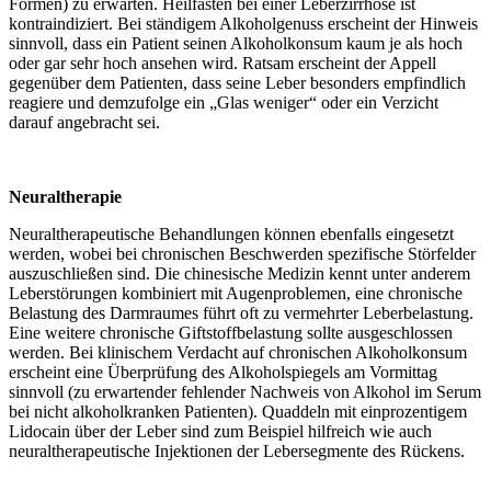
Formen) zu erwarten. Heilfasten bei einer Leberzirrhose ist
kontraindiziert. Bei ständigem Alkoholgenuss erscheint der Hinweis
sinnvoll, dass ein Patient seinen Alkoholkonsum kaum je als hoch
oder gar sehr hoch ansehen wird. Ratsam erscheint der Appell
gegenüber dem Patienten, dass seine Leber besonders empfindlich
reagiere und demzufolge ein „Glas weniger“ oder ein Verzicht
darauf angebracht sei.
Neuraltherapie
Neuraltherapeutische Behandlungen können ebenfalls eingesetzt
werden, wobei bei chronischen Beschwerden spezifische Störfelder
auszuschließen sind. Die chinesische Medizin kennt unter anderem
Leberstörungen kombiniert mit Augenproblemen, eine chronische
Belastung des Darmraumes führt oft zu vermehrter Leberbelastung.
Eine weitere chronische Giftstoffbelastung sollte ausgeschlossen
werden. Bei klinischem Verdacht auf chronischen Alkoholkonsum
erscheint eine Überprüfung des Alkoholspiegels am Vormittag
sinnvoll (zu erwartender fehlender Nachweis von Alkohol im Serum
bei nicht alkoholkranken Patienten). Quaddeln mit einprozentigem
Lidocain über der Leber sind zum Beispiel hilfreich wie auch
neuraltherapeutische Injektionen der Lebersegmente des Rückens.