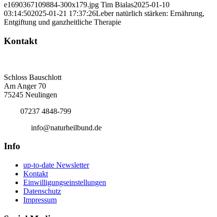
e1690367109884-300x179.jpg
Tim Bialas
2025-01-10
03:14:50
2025-01-21 17:37:26
Leber natürlich stärken: Ernährung,
Entgiftung und ganzheitliche Therapie
Kontakt
Deutscher Naturheilbund eV
Bundesgeschäftsstelle
Schloss Bauschlott
Am Anger 70
75245 Neulingen
Tel.:
07237 4848-799
E-Mail:
info@naturheilbund.de
Info
up-to-date Newsletter
Kontakt
Einwilligungseinstellungen
Datenschutz
Impressum