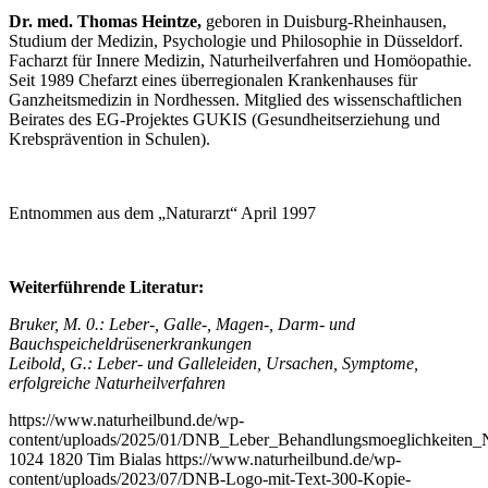
Dr. med. Thomas Heintze,
geboren in Duisburg-Rheinhausen,
Studium der Medizin, Psychologie und Philosophie in Düsseldorf.
Facharzt für Innere Medizin, Naturheilverfahren und Homöopathie.
Seit 1989 Chefarzt eines überregionalen Krankenhauses für
Ganzheitsmedizin in Nordhessen. Mitglied des wissenschaftlichen
Beirates des EG-Projektes GUKIS (Gesundheitserziehung und
Krebsprävention in Schulen).
Entnommen aus dem „Naturarzt“ April 1997
Weiterführende Literatur:
Bruker, M. 0.: Leber-, Galle-, Magen-, Darm- und
Bauchspeicheldrüsenerkrankungen
Leibold, G.: Leber- und Galleleiden, Ursachen, Symptome,
erfolgreiche Naturheilverfahren
https://www.naturheilbund.de/wp-
content/uploads/2025/01/DNB_Leber_Behandlungsmoeglichkeiten_Na
1024
1820
Tim Bialas
https://www.naturheilbund.de/wp-
content/uploads/2023/07/DNB-Logo-mit-Text-300-Kopie-