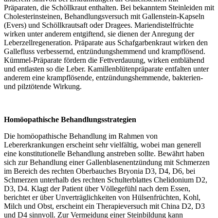
Präparaten, die Schöllkraut enthalten. Bei bekanntem Steinleiden mit
Cholesterinsteinen, Behandlungsversuch mit Gallenstein-Kapseln
(Evers) und Schöllkrautsaft oder Dragees. Mariendistelfrüchte
wirken unter anderem entgiftend, sie dienen der Anregung der
Leberzellregeneration. Präparate aus Schafgarbenkraut wirken den
Gallefluss verbessernd, entzündungshemmend und krampflösend.
Kümmel-Präparate fördern die Fettverdauung, wirken entblähend
und entlasten so die Leber. Kamillenblütenpräparate entfalten unter
anderem eine krampflösende, entzündungshemmende, bakterien-
und pilztötende Wirkung.
Homöopathische Behandlungsstrategien
Die homöopathische Behandlung im Rahmen von
Lebererkrankungen erscheint sehr vielfältig, wobei man generell
eine konstitutionelle Behandlung anstreben sollte. Bewährt haben
sich zur Behandlung einer Gallenblasenentzündung mit Schmerzen
im Bereich des rechten Oberbauches Bryonia D3, D4, D6, bei
Schmerzen unterhalb des rechten Schulterblattes Chelidonium D2,
D3, D4. Klagt der Patient über Völlegefühl nach dem Essen,
berichtet er über Unverträglichkeiten von Hülsenfrüchten, Kohl,
Milch und Obst, erscheint ein Therapieversuch mit China D2, D3
und D4 sinnvoll. Zur Vermeidung einer Steinbildung kann