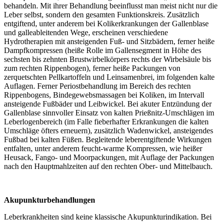
behandeln. Mit ihrer Behandlung beeinflusst man meist nicht nur die
Leber selbst, sondern den gesamten Funktionskreis. Zusätzlich
entgiftend, unter anderem bei Kolikerkrankungen der Gallenblase
und galleableitenden Wege, erscheinen verschiedene
Hydrotherapien mit ansteigenden Fuß- und Sitzbädern, ferner heiße
Dampfkompressen (heiße Rolle im Gallensegment in Höhe des
sechsten bis zehnten Brustwirbelkörpers rechts der Wirbelsäule bis
zum rechten Rippenbogen), ferner heiße Packungen von
zerquetschten Pellkartoffeln und Leinsamenbrei, im folgenden kalte
Auflagen. Ferner Periostbehandlung im Bereich des rechten
Rippenbogens, Bindegewebsmassagen bei Koliken, im Intervall
ansteigende Fußbäder und Leibwickel. Bei akuter Entzündung der
Gallenblase sinnvoller Einsatz von kalten Prießnitz-Umschlägen im
Leberlogenbereich (im Falle fieberhafter Erkrankungen die kalten
Umschläge öfters erneuern), zusätzlich Wadenwickel, ansteigendes
Fußbad bei kalten Füßen. Begleitende leberentgiftende Wirkungen
entfalten, unter anderem feucht-warme Kompressen, wie heißer
Heusack, Fango- und Moorpackungen, mit Auflage der Packungen
nach den Hauptmahlzeiten auf den rechten Ober- und Mittelbauch.
Akupunkturbehandlungen
Leberkrankheiten sind keine klassische Akupunkturindikation. Bei