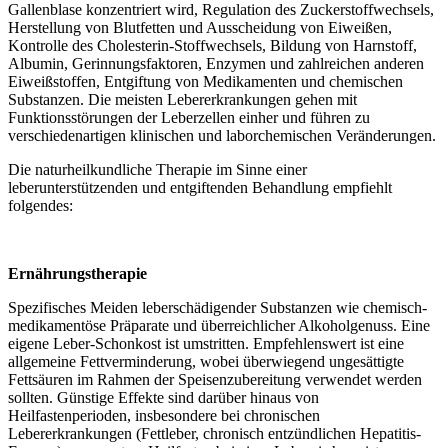
Gallenblase konzentriert wird, Regulation des Zuckerstoffwechsels,
Herstellung von Blutfetten und Ausscheidung von Eiweißen,
Kontrolle des Cholesterin-Stoffwechsels, Bildung von Harnstoff,
Albumin, Gerinnungsfaktoren, Enzymen und zahlreichen anderen
Eiweißstoffen, Entgiftung von Medikamenten und chemischen
Substanzen. Die meisten Lebererkrankungen gehen mit
Funktionsstörungen der Leberzellen einher und führen zu
verschiedenartigen klinischen und laborchemischen Veränderungen.
Die naturheilkundliche Therapie im Sinne einer
leberunterstützenden und entgiftenden Behandlung empfiehlt
folgendes:
Ernährungstherapie
Spezifisches Meiden leberschädigender Substanzen wie chemisch-
medikamentöse Präparate und überreichlicher Alkoholgenuss. Eine
eigene Leber-Schonkost ist umstritten. Empfehlenswert ist eine
allgemeine Fettverminderung, wobei überwiegend ungesättigte
Fettsäuren im Rahmen der Speisenzubereitung verwendet werden
sollten. Günstige Effekte sind darüber hinaus von
Heilfastenperioden, insbesondere bei chronischen
Lebererkrankungen (Fettleber, chronisch entzündlichen Hepatitis-