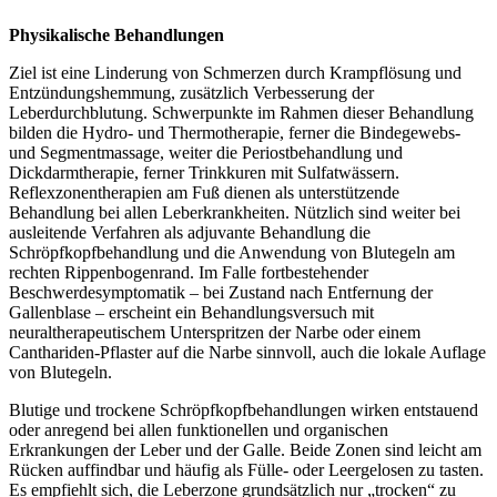
Physikalische Behandlungen
Ziel ist eine Linderung von Schmerzen durch Krampflösung und
Entzündungshemmung, zusätzlich Verbesserung der
Leberdurchblutung. Schwerpunkte im Rahmen dieser Behandlung
bilden die Hydro- und Thermotherapie, ferner die Bindegewebs-
und Segmentmassage, weiter die Periostbehandlung und
Dickdarmtherapie, ferner Trinkkuren mit Sulfatwässern.
Reflexzonentherapien am Fuß dienen als unterstützende
Behandlung bei allen Leberkrankheiten. Nützlich sind weiter bei
ausleitende Verfahren als adjuvante Behandlung die
Schröpfkopfbehandlung und die Anwendung von Blutegeln am
rechten Rippenbogenrand. Im Falle fortbestehender
Beschwerdesymptomatik – bei Zustand nach Entfernung der
Gallenblase – erscheint ein Behandlungsversuch mit
neuraltherapeutischem Unterspritzen der Narbe oder einem
Canthariden-Pflaster auf die Narbe sinnvoll, auch die lokale Auflage
von Blutegeln.
Blutige und trockene Schröpfkopfbehandlungen wirken entstauend
oder anregend bei allen funktionellen und organischen
Erkrankungen der Leber und der Galle. Beide Zonen sind leicht am
Rücken auffindbar und häufig als Fülle- oder Leergelosen zu tasten.
Es empfiehlt sich, die Leberzone grundsätzlich nur „trocken“ zu