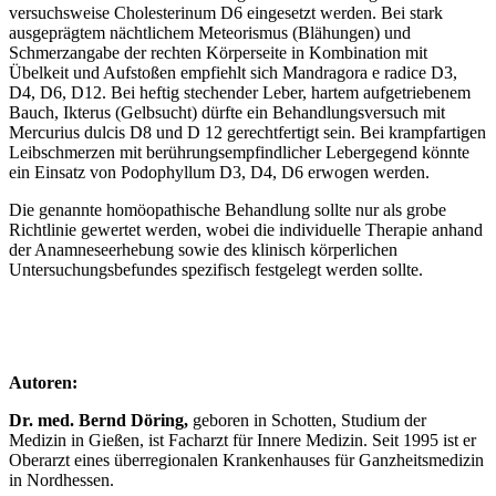
versuchsweise Cholesterinum D6 eingesetzt werden. Bei stark
ausgeprägtem nächtlichem Meteorismus (Blähungen) und
Schmerzangabe der rechten Körperseite in Kombination mit
Übelkeit und Aufstoßen empfiehlt sich Mandragora e radice D3,
D4, D6, D12. Bei heftig stechender Leber, hartem aufgetriebenem
Bauch, Ikterus (Gelbsucht) dürfte ein Behandlungsversuch mit
Mercurius dulcis D8 und D 12 gerechtfertigt sein. Bei krampfartigen
Leibschmerzen mit berührungsempfindlicher Lebergegend könnte
ein Einsatz von Podophyllum D3, D4, D6 erwogen werden.
Die genannte homöopathische Behandlung sollte nur als grobe
Richtlinie gewertet werden, wobei die individuelle Therapie anhand
der Anamneseerhebung sowie des klinisch körperlichen
Untersuchungsbefundes spezifisch festgelegt werden sollte.
Autoren:
Dr. med. Bernd Döring,
geboren in Schotten, Studium der
Medizin in Gießen, ist Facharzt für Innere Medizin. Seit 1995 ist er
Oberarzt eines überregionalen Krankenhauses für Ganzheitsmedizin
in Nordhessen.