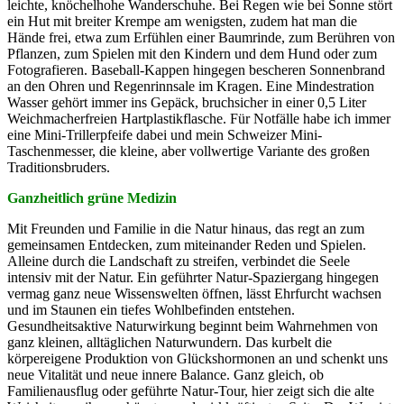
leichte, knöchelhohe Wanderschuhe. Bei Regen wie bei Sonne stört
ein Hut mit breiter Krempe am wenigsten, zudem hat man die
Hände frei, etwa zum Erfühlen einer Baumrinde, zum Berühren von
Pflanzen, zum Spielen mit den Kindern und dem Hund oder zum
Fotografieren. Baseball-Kappen hingegen bescheren Sonnenbrand
an den Ohren und Regenrinnsale im Kragen. Eine Mindestration
Wasser gehört immer ins Gepäck, bruchsicher in einer 0,5 Liter
Weichmacherfreien Hartplastikflasche. Für Notfälle habe ich immer
eine Mini-Trillerpfeife dabei und mein Schweizer Mini-
Taschenmesser, die kleine, aber vollwertige Variante des großen
Traditionsbruders.
Ganzheitlich grüne Medizin
Mit Freunden und Familie in die Natur hinaus, das regt an zum
gemeinsamen Entdecken, zum miteinander Reden und Spielen.
Alleine durch die Landschaft zu streifen, verbindet die Seele
intensiv mit der Natur. Ein geführter Natur-Spaziergang hingegen
vermag ganz neue Wissenswelten öffnen, lässt Ehrfurcht wachsen
und im Staunen ein tiefes Wohlbefinden entstehen.
Gesundheitsaktive Naturwirkung beginnt beim Wahrnehmen von
ganz kleinen, alltäglichen Naturwundern. Das kurbelt die
körpereigene Produktion von Glückshormonen an und schenkt uns
neue Vitalität und neue innere Balance. Ganz gleich, ob
Familienausflug oder geführte Natur-Tour, hier zeigt sich die alte