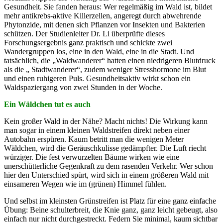
Gesundheit. Sie fanden heraus: Wer regelmäßig im Wald ist, bildet
mehr antikrebs-aktive Killerzellen, angeregt durch abwehrende
Phytonzide, mit denen sich Pflanzen vor Insekten und Bakterien
schützen. Der Studienleiter Dr. Li überprüfte dieses
Forschungsergebnis ganz praktisch und schickte zwei
Wandergruppen los, eine in den Wald, eine in die Stadt. Und
tatsächlich, die „Waldwanderer“ hatten einen niedrigeren Blutdruck
als die „ Stadtwanderer“, zudem weniger Stresshormone im Blut
und einen ruhigeren Puls. Gesundheitsaktiv wirkt schon ein
Waldspaziergang von zwei Stunden in der Woche.
Ein Wäldchen tut es auch
Kein großer Wald in der Nähe? Macht nichts! Die Wirkung kann
man sogar in einem kleinen Waldstreifen direkt neben einer
Autobahn erspüren. Kaum betritt man die wenigen Meter
Wäldchen, wird die Geräuschkulisse gedämpfter. Die Luft riecht
würziger. Die fest verwurzelten Bäume wirken wie eine
unerschütterliche Gegenkraft zu dem rasenden Verkehr. Wer schon
hier den Unterschied spürt, wird sich in einem größeren Wald mit
einsameren Wegen wie im (grünen) Himmel fühlen.
Und selbst im kleinsten Grünstreifen ist Platz für eine ganz einfache
Übung: Beine schulterbreit, die Knie ganz, ganz leicht gebeugt, also
einfach nur nicht durchgestreckt. Federn Sie minimal, kaum sichtbar