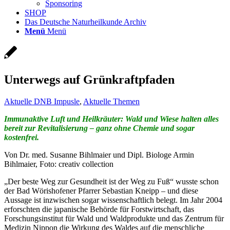
Sponsoring
SHOP
Das Deutsche Naturheilkunde Archiv
Menü
Menü
Unterwegs auf Grünkraftpfaden
Aktuelle DNB Impusle
,
Aktuelle Themen
Immunaktive Luft und Heilkräuter: Wald und Wiese halten alles
bereit zur Revitalisierung – ganz ohne Chemie und sogar
kostenfrei.
Von Dr. med. Susanne Bihlmaier und Dipl. Biologe Armin
Bihlmaier, Foto: creativ collection
„Der beste Weg zur Gesundheit ist der Weg zu Fuß“ wusste schon
der Bad Wörishofener Pfarrer Sebastian Kneipp – und diese
Aussage ist inzwischen sogar wissenschaftlich belegt. Im Jahr 2004
erforschten die japanische Behörde für Forstwirtschaft, das
Forschungsinstitut für Wald und Waldprodukte und das Zentrum für
Medizin Nippon die Wirkung des Waldes auf die menschliche