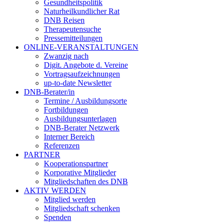
Gesundheitspolitik
Naturheilkundlicher Rat
DNB Reisen
Therapeutensuche
Pressemitteilungen
ONLINE-VERANSTALTUNGEN
Zwanzig nach
Digit. Angebote d. Vereine
Vortragsaufzeichnungen
up-to-date Newsletter
DNB-Berater/in
Termine / Ausbildungsorte
Fortbildungen
Ausbildungsunterlagen
DNB-Berater Netzwerk
Interner Bereich
Referenzen
PARTNER
Kooperationspartner
Korporative Mitglieder
Mitgliedschaften des DNB
AKTIV WERDEN
Mitglied werden
Mitgliedschaft schenken
Spenden