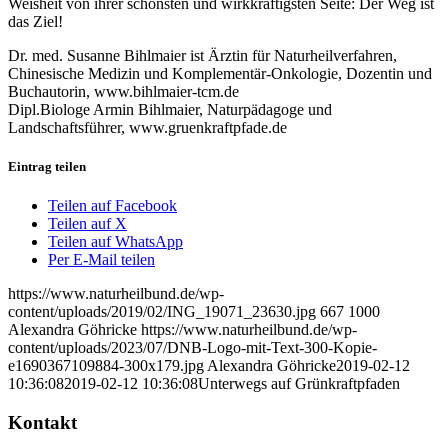
Weisheit von ihrer schönsten und wirkkräftigsten Seite: Der Weg ist
das Ziel!
Dr. med. Susanne Bihlmaier ist Ärztin für Naturheilverfahren,
Chinesische Medizin und Komplementär-Onkologie, Dozentin und
Buchautorin, www.bihlmaier-tcm.de
Dipl.Biologe Armin Bihlmaier, Naturpädagoge und
Landschaftsführer, www.gruenkraftpfade.de
Eintrag teilen
Teilen auf Facebook
Teilen auf X
Teilen auf WhatsApp
Per E-Mail teilen
https://www.naturheilbund.de/wp-
content/uploads/2019/02/ING_19071_23630.jpg
667
1000
Alexandra Göhricke
https://www.naturheilbund.de/wp-
content/uploads/2023/07/DNB-Logo-mit-Text-300-Kopie-
e1690367109884-300x179.jpg
Alexandra Göhricke
2019-02-12
10:36:08
2019-02-12 10:36:08
Unterwegs auf Grünkraftpfaden
Kontakt