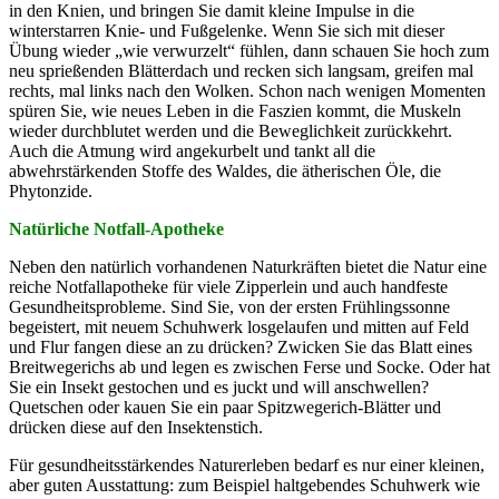
in den Knien, und bringen Sie damit kleine Impulse in die
winterstarren Knie- und Fußgelenke. Wenn Sie sich mit dieser
Übung wieder „wie verwurzelt“ fühlen, dann schauen Sie hoch zum
neu sprießenden Blätterdach und recken sich langsam, greifen mal
rechts, mal links nach den Wolken. Schon nach wenigen Momenten
spüren Sie, wie neues Leben in die Faszien kommt, die Muskeln
wieder durchblutet werden und die Beweglichkeit zurückkehrt.
Auch die Atmung wird angekurbelt und tankt all die
abwehrstärkenden Stoffe des Waldes, die ätherischen Öle, die
Phytonzide.
Natürliche Notfall-Apotheke
Neben den natürlich vorhandenen Naturkräften bietet die Natur eine
reiche Notfallapotheke für viele Zipperlein und auch handfeste
Gesundheitsprobleme. Sind Sie, von der ersten Frühlingssonne
begeistert, mit neuem Schuhwerk losgelaufen und mitten auf Feld
und Flur fangen diese an zu drücken? Zwicken Sie das Blatt eines
Breitwegerichs ab und legen es zwischen Ferse und Socke. Oder hat
Sie ein Insekt gestochen und es juckt und will anschwellen?
Quetschen oder kauen Sie ein paar Spitzwegerich-Blätter und
drücken diese auf den Insektenstich.
Für gesundheitsstärkendes Naturerleben bedarf es nur einer kleinen,
aber guten Ausstattung: zum Beispiel haltgebendes Schuhwerk wie