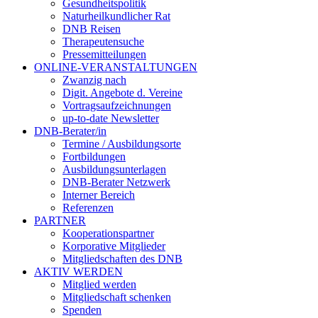
Gesundheitspolitik
Naturheilkundlicher Rat
DNB Reisen
Therapeutensuche
Pressemitteilungen
ONLINE-VERANSTALTUNGEN
Zwanzig nach
Digit. Angebote d. Vereine
Vortragsaufzeichnungen
up-to-date Newsletter
DNB-Berater/in
Termine / Ausbildungsorte
Fortbildungen
Ausbildungsunterlagen
DNB-Berater Netzwerk
Interner Bereich
Referenzen
PARTNER
Kooperationspartner
Korporative Mitglieder
Mitgliedschaften des DNB
AKTIV WERDEN
Mitglied werden
Mitgliedschaft schenken
Spenden