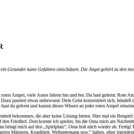
R
 ein Gesunder kann Gefahren einschätzen. Die Angst gehört zu den men
roten Ampel, viele Autos fahren hin und her. Du hast gelernt: Rote Am
 Dazu passiert etwas unbewusst: Dein Geist konzentriert sich, bündelt 
hast du gelernt und kannst dieses Wissen an jeder roten Ampel einsetz
rmittelt bekommen, die aber keine Lösung bieten. Hier mal ein Beispiel:
 den Friedhof. Dort konnte ich spielen, bis die Oma mich am Nachmitta
ringt mich auf den „Spielplatz“, Oma holt mich wieder ab. Fertig! I
arzen Männern, Krankheit, Weltuntergang usw.“ haben, ohne irgendein