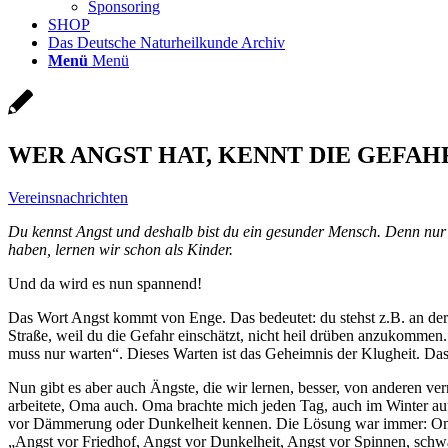
Sponsoring
SHOP
Das Deutsche Naturheilkunde Archiv
Menü
Menü
WER ANGST HAT, KENNT DIE GEFAH
Vereinsnachrichten
Du kennst Angst und deshalb bist du ein gesunder Mensch. Denn nur
haben, lernen wir schon als Kinder.
Und da wird es nun spannend!
Das Wort Angst kommt von Enge. Das bedeutet: du stehst z.B. an der 
Straße, weil du die Gefahr einschätzt, nicht heil drüben anzukommen.
muss nur warten“. Dieses Warten ist das Geheimnis der Klugheit. Das 
Nun gibt es aber auch Ängste, die wir lernen, besser, von anderen ve
arbeitete, Oma auch. Oma brachte mich jeden Tag, auch im Winter auf
vor Dämmerung oder Dunkelheit kennen. Die Lösung war immer: Oma b
„Angst vor Friedhof, Angst vor Dunkelheit, Angst vor Spinnen, schw