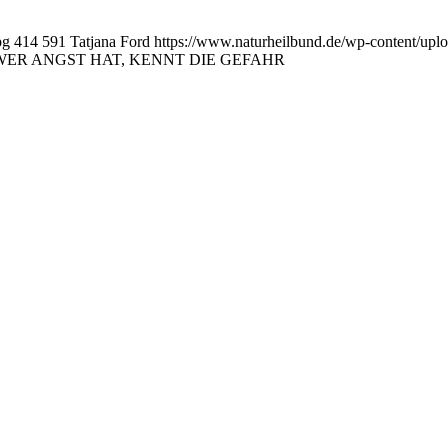
pg
414
591
Tatjana Ford
https://www.naturheilbund.de/wp-content/u
WER ANGST HAT, KENNT DIE GEFAHR