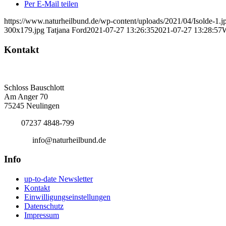
Per E-Mail teilen
https://www.naturheilbund.de/wp-content/uploads/2021/04/Isolde-1.j
300x179.jpg
Tatjana Ford
2021-07-27 13:26:35
2021-07-27 13:28:57
Kontakt
Deutscher Naturheilbund eV
Bundesgeschäftsstelle
Schloss Bauschlott
Am Anger 70
75245 Neulingen
Tel.:
07237 4848-799
E-Mail:
info@naturheilbund.de
Info
up-to-date Newsletter
Kontakt
Einwilligungseinstellungen
Datenschutz
Impressum