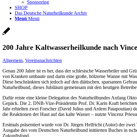
Sponsoring
SHOP
Das Deutsche Naturheilkunde Archiv
Menü
Menü
200 Jahre Kaltwasserheilkunde nach Vince
Allgemein
,
Vereinsnachrichten
Genau 200 Jahre ist es her, dass der schlesische Wasserheiler und G
von Kranken umbaute und darin eine große, hölzerne Wanne mit Wasserz
Diese beschränkten sich jedoch auf den diätischen, sparsamen Gebr
Naturheilbund, dieses Jubiläum gemeinsam mit den heutigen Betreiber
Dafür reiste eine kleine Delegation des Naturheilbundes Anfang Okto
Gepäck. Die 2. DNB-Vize-Präsidentin Prof. Dr. Karin Kraft berichtete
Jahr erhielten zwei Forscher (David Julius und Ardem Patapoutian)
die Reaktionen der Haut auf das kalte Wasser – nutzte Vincenz Priessn
Erstmals präsentiert wurde von Dr. Jürgen Helfricht (Autor) der zw
Ausgabe des vom Deutschen Naturheilbund initiierten Buches in tsc
Zukunftsfond.