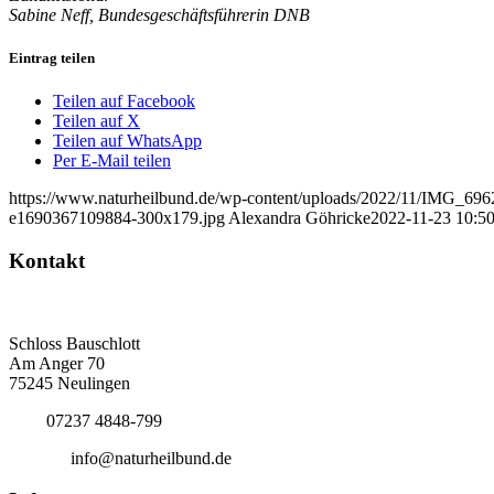
Sabine Neff, Bundesgeschäftsführerin DNB
Eintrag teilen
Teilen auf Facebook
Teilen auf X
Teilen auf WhatsApp
Per E-Mail teilen
https://www.naturheilbund.de/wp-content/uploads/2022/11/IMG_6962
e1690367109884-300x179.jpg
Alexandra Göhricke
2022-11-23 10:50
Kontakt
Deutscher Naturheilbund eV
Bundesgeschäftsstelle
Schloss Bauschlott
Am Anger 70
75245 Neulingen
Tel.:
07237 4848-799
E-Mail:
info@naturheilbund.de