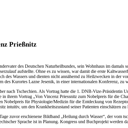
nz Prießnitz
ründervater des Deutschen Naturheilbundes, sein Wohnhaus im damals s
ulauf aufstellte. Ohne es zu wissen, war damit die erste Kaltwasserhei
auch des Wassers und dienten nicht annähernd zu Heilzwecken in der v
n des Kurortes Lazne Jesenik, in einer internationalen Konferenz, zu 
ber nach Tschechien. Als Vortrag hatte die 1. DNB-Vize-Präsidentin U
 in ihrem Vortrag „Von Vincenz Priessnitz zum Nobelpreis für die Char
 den Nobelpreis für Physiologie/Medizin für die Entdeckung von Reze
itz intuitiv, um den Krankheitszustand seiner Patienten einschätzen zu
ei Tage zuvor erschienene Bildband „Heilung durch Wasser“, der vom 
hechischer Sprache ist in Planung. Kongress und Buchprojekt werden 