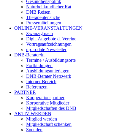
Gesundheitspolitik
Naturheilkundlicher Rat
DNB Reisen
Therapeutensuche
Pressemitteilungen
ONLINE-VERANSTALTUNGEN
Zwanzig nach
Digit. Angebote d. Vereine
Vortragsaufzeichnungen
up-to-date Newsletter
DNB-Berater/in
Termine / Ausbildungsorte
Fortbildungen
Ausbildungsunterlagen
DNB-Berater Netzwerk
Interner Bereich
Referenzen
PARTNER
Kooperationspartner
Korporative Mitglieder
Mitgliedschaften des DNB
AKTIV WERDEN
Mitglied werden
Mitgliedschaft schenken
Spenden