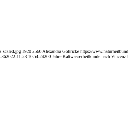
-scaled.jpg
1920
2560
Alexandra Göhricke
https://www.naturheilbu
:36
2022-11-23 10:54:24
200 Jahre Kaltwasserheilkunde nach Vincenz P