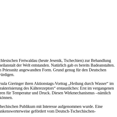
chlesischen Freiwaldau (heute Jesenik, Tschechien) zur Behandlung
lanstalt der Welt entstanden. Natürlich gab es bereits Badeanstalten.
on Priessnitz angewandten Form. Grund genug für den Deutschen
würdigen.
rsula Gieringer ihren Aktionstags-Vortrag „Heilung durch Wasser“ im
akterisierung des Kälterezeptors“ erstaunliches: Erst im vergangenen
ptoren für Temperatur und Druck. Diesen Wirkmechanismus –nämlich
 können.
tschechischen Publikum mit Interesse aufgenommen wurde. Eine
dankenswerterweise gefördert vom Deutsch-Tschechischen-