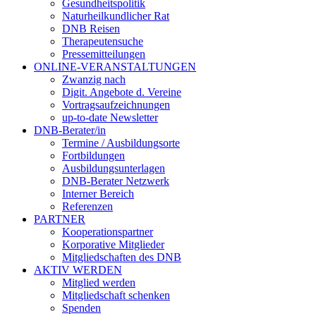
Gesundheitspolitik
Naturheilkundlicher Rat
DNB Reisen
Therapeutensuche
Pressemitteilungen
ONLINE-VERANSTALTUNGEN
Zwanzig nach
Digit. Angebote d. Vereine
Vortragsaufzeichnungen
up-to-date Newsletter
DNB-Berater/in
Termine / Ausbildungsorte
Fortbildungen
Ausbildungsunterlagen
DNB-Berater Netzwerk
Interner Bereich
Referenzen
PARTNER
Kooperationspartner
Korporative Mitglieder
Mitgliedschaften des DNB
AKTIV WERDEN
Mitglied werden
Mitgliedschaft schenken
Spenden