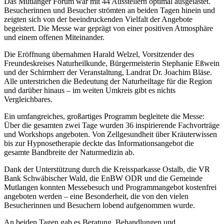
Das Mutlanger Forum war mit 44 Ausstellern optimal ausgelastet.
Besucherinnen und Besucher strömten an beiden Tagen hinein und
zeigten sich von der beeindruckenden Vielfalt der Angebote
begeistert. Die Messe war geprägt von einer positiven Atmosphäre
und einem offenen Miteinander.
Die Eröffnung übernahmen Harald Welzel, Vorsitzender des
Freundeskreises Naturheilkunde, Bürgermeisterin Stephanie Eßwein
und der Schirmherr der Veranstaltung, Landrat Dr. Joachim Bläse.
Alle unterstrichen die Bedeutung der Naturheiltage für die Region
und darüber hinaus – im weiten Umkreis gibt es nichts
Vergleichbares.
Ein umfangreiches, großartiges Programm begleitete die Messe:
Über die gesamten zwei Tage wurden 36 inspirierende Fachvorträge
und Workshops angeboten. Von Zellgesundheit über Kräuterwissen
bis zur Hypnosetherapie deckte das Informationsangebot die
gesamte Bandbreite der Naturmedizin ab.
Dank der Unterstützung durch die Kreissparkasse Ostalb, die VR
Bank Schwäbischer Wald, die EnBW ODR und die Gemeinde
Mutlangen konnten Messebesuch und Programmangebot kostenfrei
angeboten werden – eine Besonderheit, die von den vielen
Besucherinnen und Besuchern lobend aufgenommen wurde.
An beiden Tagen gab es Beratung, Behandlungen und