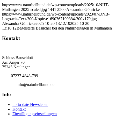
https://www.naturheilbund.de/wp-content/uploads/2025/10/NHT-
Mutlangen-2025-scaled.jpg
1441
2560
Alexandra Göhricke
https://www.naturheilbund.de/wp-content/uploads/2023/07/DNB-
Logo-mit-Text-300-Kopie-e1690367109884-300x179.jpg
Alexandra Göhricke
2025-10-20 13:12:19
2025-10-20
13:16:12
Begeisterte Besucher bei den Naturheiltagen in Mutlangen
Kontakt
Deutscher Naturheilbund eV
Bundesgeschäftsstelle
Schloss Bauschlott
Am Anger 70
75245 Neulingen
Tel.:
07237 4848-799
E-Mail:
info@naturheilbund.de
Info
up-to-date Newsletter
Kontakt
Einwilligungseinstellungen