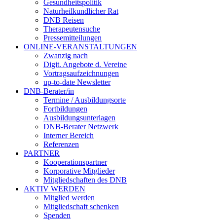
Gesundheitspolitik
Naturheilkundlicher Rat
DNB Reisen
Therapeutensuche
Pressemitteilungen
ONLINE-VERANSTALTUNGEN
Zwanzig nach
Digit. Angebote d. Vereine
Vortragsaufzeichnungen
up-to-date Newsletter
DNB-Berater/in
Termine / Ausbildungsorte
Fortbildungen
Ausbildungsunterlagen
DNB-Berater Netzwerk
Interner Bereich
Referenzen
PARTNER
Kooperationspartner
Korporative Mitglieder
Mitgliedschaften des DNB
AKTIV WERDEN
Mitglied werden
Mitgliedschaft schenken
Spenden