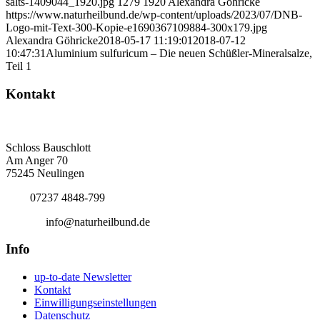
salts-1409044_1920.jpg
1279
1920
Alexandra Göhricke
https://www.naturheilbund.de/wp-content/uploads/2023/07/DNB-
Logo-mit-Text-300-Kopie-e1690367109884-300x179.jpg
Alexandra Göhricke
2018-05-17 11:19:01
2018-07-12
10:47:31
Aluminium sulfuricum – Die neuen Schüßler-Mineralsalze,
Teil 1
Kontakt
Deutscher Naturheilbund eV
Bundesgeschäftsstelle
Schloss Bauschlott
Am Anger 70
75245 Neulingen
Tel.:
07237 4848-799
E-Mail:
info@naturheilbund.de
Info
up-to-date Newsletter
Kontakt
Einwilligungseinstellungen
Datenschutz