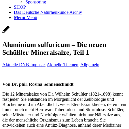
Sponsoring
SHOP
Das Deutsche Naturheilkunde Archiv
Menü
Menü
Aluminium sulfuricum – Die neuen
Schüßler-Mineralsalze, Teil 1
Aktuelle DNB Impusle
,
Aktuelle Themen
,
Allgemein
Von Dr. phil. Rosina Sonnenschmidt
Die 12 Mineralsalze von Dr. Wilhelm Schüßler (1821-1898) kennt
fast jeder. Sie entstanden im Morgenlicht der Zellbiologie und
Biochemie und im Abendlicht zweier Elendskrankheiten, deren man
immer noch nicht Herr war: Tuberkulose und Skrofulose. Schüßler,
seine Mitstreiter und Nachfolger wählten nicht nur Nährsalze aus,
die der menschliche Organismus zum Leben braucht. Sie
entwickelten auch eine Antlitz-Diagnose, anhand derer Mediziner