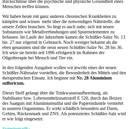
Rückschlüsse über die psychische und physische Gesundheit eines
Menschen treffen können.
Wir haben heute mit ganz anderen chronischen Krankheiten zu
kämpfen und wissen mehr über die notwendigen Nährstoffe, die
unsere Zellen brauchen. So liegt es auch nahe, sich mit neuen
Substanzen wie Metallverbindungen und Spurenelementen zu
befassen. Im Laufe der Jahrzehnte kamen die Schüßler-Salze Nr. 13
bis 27 nur zögernd in Gebrauch. Noch weniger bekannt als die
eben genannten sind die neun neuen Schüßler-Salze Nr. 28 bis 36.
Ich setze sie bereits seit 1996 erfolgreich im Rahmen der
Oligotherapie bei Mensch und Tier ein.
In den folgenden Ausgaben wollen wir jeweils eines der neuen
Schüßler-Nährsalze vorstellen, die Besonderheit des Mittels und den
therapeutischen Einsatz. Ich beginne mit
Nr. 28 Aluminium
sulfuricum.
Dieser Stoff gelangt über die Trinkwasseraufbereitung, als
Stabilisator bzw. Lebensmittelzusatzstoff E 520, durch das Beizen
des Saatguts mit Aluminiumsulfat und die Papierindustrie vermehrt
in unseren Organismus. Er wirkt schädlich besonders auf Darm,
Gehirn, Rückenmark und ZNS. Als potenziertes Schüßler-Salz wird
er wie folgt eingesetzt:
Symptomatik: