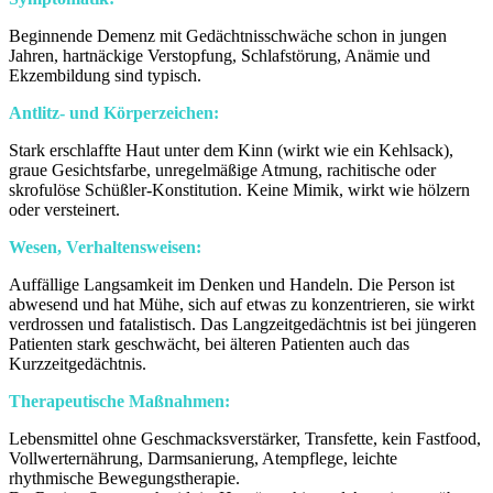
Beginnende Demenz mit Gedächtnisschwäche schon in jungen
Jahren, hartnäckige Verstopfung, Schlafstörung, Anämie und
Ekzembildung sind typisch.
Antlitz- und Körperzeichen:
Stark erschlaffte Haut unter dem Kinn (wirkt wie ein Kehlsack),
graue Gesichtsfarbe, unregelmäßige Atmung, rachitische oder
skrofulöse Schüßler-Konstitution. Keine Mimik, wirkt wie hölzern
oder versteinert.
Wesen, Verhaltensweisen:
Auffällige Langsamkeit im Denken und Handeln. Die Person ist
abwesend und hat Mühe, sich auf etwas zu konzentrieren, sie wirkt
verdrossen und fatalistisch. Das Langzeitgedächtnis ist bei jüngeren
Patienten stark geschwächt, bei älteren Patienten auch das
Kurzzeitgedächtnis.
Therapeutische Maßnahmen:
Lebensmittel ohne Geschmacksverstärker, Transfette, kein Fastfood,
Vollwerternährung, Darmsanierung, Atempflege, leichte
rhythmische Bewegungstherapie.