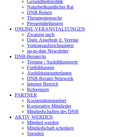
Gesundheitspolitik
Naturheilkundlicher Rat
DNB Reisen
Therapeutensuche
Pressemitteilungen
ONLINE-VERANSTALTUNGEN
Zwanzig nach
Digit. Angebote d. Vereine
Vortragsaufzeichnungen
up-to-date Newsletter
DNB-Berater/in
Termine / Ausbildungsorte
Fortbildungen
Ausbildungsunterlagen
DNB-Berater Netzwerk
Interner Bereich
Referenzen
PARTNER
Kooperationspartner
Korporative Mitglieder
Mitgliedschaften des DNB
AKTIV WERDEN
Mitglied werden
Mitgliedschaft schenken
Spenden