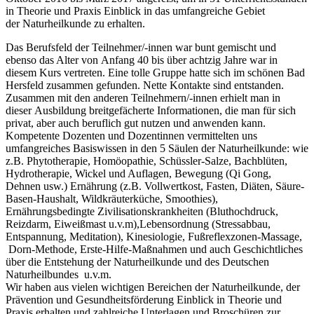
in Theorie und Praxis Einblick in das umfangreiche Gebiet
der Naturheilkunde zu erhalten.
Das Berufsfeld der Teilnehmer/-innen war bunt gemischt und
ebenso das Alter von Anfang 40 bis über achtzig Jahre war in
diesem Kurs vertreten. Eine tolle Gruppe hatte sich im schönen Bad
Hersfeld zusammen gefunden. Nette Kontakte sind entstanden.
Zusammen mit den anderen Teilnehmern/-innen erhielt man in
dieser Ausbildung breitgefächerte Informationen, die man für sich
privat, aber auch beruflich gut nutzen und anwenden kann.
Kompetente Dozenten und Dozentinnen vermittelten uns
umfangreiches Basiswissen in den 5 Säulen der Naturheilkunde: wie
z.B. Phytotherapie, Homöopathie, Schüssler-Salze, Bachblüten,
Hydrotherapie, Wickel und Auflagen, Bewegung (Qi Gong,
Dehnen usw.) Ernährung (z.B. Vollwertkost, Fasten, Diäten, Säure-
Basen-Haushalt, Wildkräuterküche, Smoothies),
Ernährungsbedingte Zivilisationskrankheiten (Bluthochdruck,
Reizdarm, Eiweißmast u.v.m),Lebensordnung (Stressabbau,
Entspannung, Meditation), Kinesiologie, Fußreflexzonen-Massage,
Dorn-Methode, Erste-Hilfe-Maßnahmen und auch Geschichtliches
über die Entstehung der Naturheilkunde und des Deutschen
Naturheilbundes u.v.m.
Wir haben aus vielen wichtigen Bereichen der Naturheilkunde, der
Prävention und Gesundheitsförderung Einblick in Theorie und
Praxis erhalten und zahlreiche Unterlagen und Broschüren zur