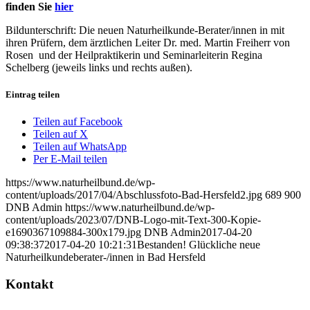
finden Sie
hier
Bildunterschrift: Die neuen Naturheilkunde-Berater/innen in mit
ihren Prüfern, dem ärztlichen Leiter Dr. med. Martin Freiherr von
Rosen und der Heilpraktikerin und Seminarleiterin Regina
Schelberg (jeweils links und rechts außen).
Eintrag teilen
Teilen auf Facebook
Teilen auf X
Teilen auf WhatsApp
Per E-Mail teilen
https://www.naturheilbund.de/wp-
content/uploads/2017/04/Abschlussfoto-Bad-Hersfeld2.jpg
689
900
DNB Admin
https://www.naturheilbund.de/wp-
content/uploads/2023/07/DNB-Logo-mit-Text-300-Kopie-
e1690367109884-300x179.jpg
DNB Admin
2017-04-20
09:38:37
2017-04-20 10:21:31
Bestanden! Glückliche neue
Naturheilkundeberater-/innen in Bad Hersfeld
Kontakt