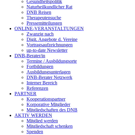
Gesundheitspolitik
Naturheilkundlicher Rat
DNB Reisen
Therapeutensuche
Pressemitteilungen
ONLINE-VERANSTALTUNGEN
Zwanzig nach
Digit. Angebote d. Vereine
Vortragsaufzeichnungen
up-to-date Newsletter
DNB-Berater/in
Termine / Ausbildungsorte
Fortbildungen
Ausbildungsunterlagen
DNB-Berater Netzwerk
Interner Bereich
Referenzen
PARTNER
Kooperationspartner
Korporative Mitglieder
Mitgliedschaften des DNB
AKTIV WERDEN
Mitglied werden
Mitgliedschaft schenken
Spenden