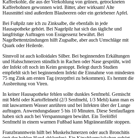
Kaffeekohle, die aus der Verkohlung von grünen, getrockneten
Kaffeebohnen gewonnen wird. Bitter, aber wirksam! Alte
Hausmittel sind außerdem Blaubeeren oder ein geriebener Apfel.
Bei Fußpilz rate ich zu Zinksalbe, die ebenfalls in jede
Hausapotheke gehört. Bei Nagelpilz hat sich das tägliche und
langfristige Auftragen von Essigessenz bewährt. Bei
Nagelbettentzündungen hilft Zugsalbe, aber auch Umschläge mit
Quark oder Heilerde.
Sinnvoll ist auch kolloidales Silber. Bei beginnenden Erkältungen
und Halsschmerzen stündlich in Rachen oder Nase gesprüht, wird
der Infekt oft noch im Keim gestoppt. Belegt durch Studien
empfiehlt sich bei beginnendem Infekt die Einnahme von mindesten
75 mg Zink am ersten Tag (rezeptfrei zu bekommen). Es hemmt die
Ausbreitung von Viren.
In keiner Hausapotheke fehlen sollte dunkles Senfmehl. Gemischt
mit Mehl oder Kartoffelmehl (2/3 Senfmehl, 1/3 Mehl) kann man es
mit lauwarmem Wasser anrühren und bei Infekten über der Lunge
auftragen. Anwendungsdauer 5 bis 10 Minuten. Diese Senfauflagen
haben sich auch bei Verspannungen bewährt. Ein Teelöffel
Senfmehl in einem warmen Fußbad kann Migräneanfälle stoppen.
Franzbranntwein hilft bei Muskelschmerzen oder auch Bronchitis
(mit der hohlen Hand abklopfen). Ein Kirschkernsäckchen gehört