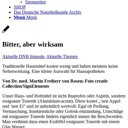
Sponsoring
SHOP
Das Deutsche Naturheilkunde Archiv
Menü
Menü
Bitter, aber wirksam
Aktuelle DNB Impusle
,
Aktuelle Themen
Traditionelle Hausmittel kosten wenig und haben meistens keine
Nebenwirkung. Eine kleine Auswahl für Hausapotheken
Von Dr. med. Martin Freiherr von Rosen; Foto creativ
Collection/SignElements
Unser Haus- und Hofmittel ist nicht Ibuprofen oder Aspirin, sondern
essigsaure Tonerde (Aluminium-acetat). Diese kostet „‘nen Appel
und ‘nen Ei“ und ist unheimlich wertvoll. Egal ob Prellung,
Verstauchung, Insektenstiche oder Gelenk-entzündung, Umschläge
mit essigsaurer Tonerde lindern eigentlich immer die Beschwerden.
Man verdünnt dazu einen Esslöffel essigsaure Tonerde mit einem
Glas Wasser.