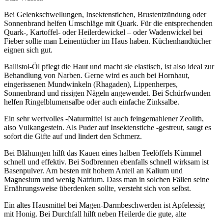
Bei Gelenkschwellungen, Insektenstichen, Brustentzündung oder
Sonnenbrand helfen Umschläge mit Quark. Für die entsprechenden
Quark-, Kartoffel- oder Heilerdewickel – oder Wadenwickel bei
Fieber sollte man Leinentücher im Haus haben. Küchenhandtücher
eignen sich gut.
Ballistol-Öl pflegt die Haut und macht sie elastisch, ist also ideal zur
Behandlung von Narben. Gerne wird es auch bei Hornhaut,
eingerissenen Mundwinkeln (Rhagaden), Lippenherpes,
Sonnenbrand und rissigen Nägeln angewendet. Bei Schürfwunden
helfen Ringelblumensalbe oder auch einfache Zinksalbe.
Ein sehr wertvolles -Naturmittel ist auch feingemahlener Zeolith,
also Vulkangestein. Als Puder auf Insektenstiche -gestreut, saugt es
sofort die Gifte auf und lindert den Schmerz.
Bei Blähungen hilft das Kauen eines halben Teelöffels Kümmel
schnell und effektiv. Bei Sodbrennen ebenfalls schnell wirksam ist
Basenpulver. Am besten mit hohem Anteil an Kalium und
Magnesium und wenig Natrium. Dass man in solchen Fällen seine
Ernährungsweise überdenken sollte, versteht sich von selbst.
Ein altes Hausmittel bei Magen-Darmbeschwerden ist Apfelessig
mit Honig. Bei Durchfall hilft neben Heilerde die gute, alte