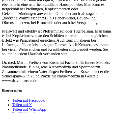
ebenfalls in eine naturheilkundliche Hausapotheke. Man kann es
tiefgekühlt bei Prellungen, Kopfschmerzen oder
Gelenkentzündungen anwenden. Oder aber auch als sogenannte
„trockene Wärmflasche“ z.B. als Leberwickel, Bauch- und
Ohrenschmerzen, bei Bronchitis oder auch bei Verspannungen.
Preiswert und effektiv ist Pfefferminzöl oder Tigerbalsam. Man kann
es bei Kopfschmerzen an den Schläfen einreiben und den gleichen
Effekt wie Paracetamol erreichen. Auch zum Inhalieren bei
Luftwegs-infekten leistet es gute Dienste. Auch Kräuter-tees können
bei vielen Wehwehchen und Krankheiten angewendet werden. Sie
sollten in jedem Haushalt vorhanden sein.
Dr. med. Martin Freiherr von Rosen ist Facharzt für Innere Medizin,
Naturheilkunde. Biologische Krebsmedizin und Sportmedizin.
Zusammen mit seinem Vater Jürgen Freiherr von Rosen leitet er die
Schlosspark-Klinik und Praxis für Natur-medizin in Gersfeld.
www.dr-von-rosen.de
Eintrag teilen
Teilen auf Facebook
Teilen auf X
Teilen auf WhatsApp