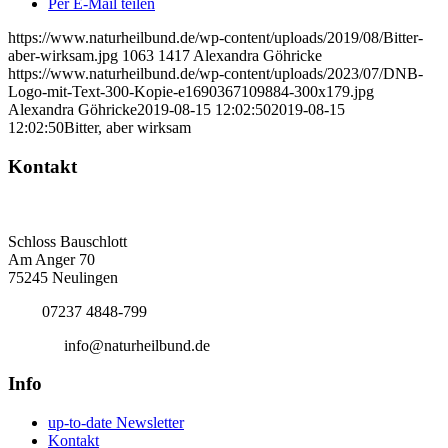
Per E-Mail teilen
https://www.naturheilbund.de/wp-content/uploads/2019/08/Bitter-
aber-wirksam.jpg
1063
1417
Alexandra Göhricke
https://www.naturheilbund.de/wp-content/uploads/2023/07/DNB-
Logo-mit-Text-300-Kopie-e1690367109884-300x179.jpg
Alexandra Göhricke
2019-08-15 12:02:50
2019-08-15
12:02:50
Bitter, aber wirksam
Kontakt
Deutscher Naturheilbund eV
Bundesgeschäftsstelle
Schloss Bauschlott
Am Anger 70
75245 Neulingen
Tel.:
07237 4848-799
E-Mail:
info@naturheilbund.de
Info
up-to-date Newsletter
Kontakt