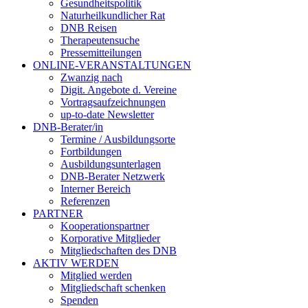
Gesundheitspolitik
Naturheilkundlicher Rat
DNB Reisen
Therapeutensuche
Pressemitteilungen
ONLINE-VERANSTALTUNGEN
Zwanzig nach
Digit. Angebote d. Vereine
Vortragsaufzeichnungen
up-to-date Newsletter
DNB-Berater/in
Termine / Ausbildungsorte
Fortbildungen
Ausbildungsunterlagen
DNB-Berater Netzwerk
Interner Bereich
Referenzen
PARTNER
Kooperationspartner
Korporative Mitglieder
Mitgliedschaften des DNB
AKTIV WERDEN
Mitglied werden
Mitgliedschaft schenken
Spenden