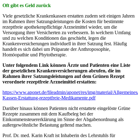
Oft gibt es Geld zurück
Viele gesetzliche Krankenkassen erstatten zudem seit einigen Jahren
im Rahmen ihrer Satzungsleistungen die Kosten für bestimmte
rezeptfreie apothekenpflichtige Arzneimittel wieder, um die
Versorgung ihrer Versicherten zu verbessern. In welchem Umfang
und zu welchen Konditionen das geschieht, legen die
Krankenversicherungen individuell in ihrer Satzung fest. Häufig
handelt es sich dabei um Präparate der Anthroposophie,
Homöopathie und Phytotherapie.
Unter folgendem Link können Ärzte und Patienten eine Liste
der gesetzlichen Krankenversicherungen abrufen, die im
Rahmen ihrer Satzungsleistungen auf dem Grünen Rezept
verordnete rezeptfreie Arzneimittel erstatten:
https://www.aponet.de/fileadmin/aponet/res/img/material/Allgemeines/
Kassen-Erstattung-rezeptfreie-Medikamente.pdf
Darüber hinaus können Patienten nicht erstattete eingelöste Grüne
Rezepte zusammen mit dem Kaufbeleg bei der
Einkommensteuererklärung im Sinne der Abgabenordnung als
außergewöhnliche Belastung geltend machen.
Prof. Dr. med. Karin Kraft ist Inhaberin des Lehrstuhls für