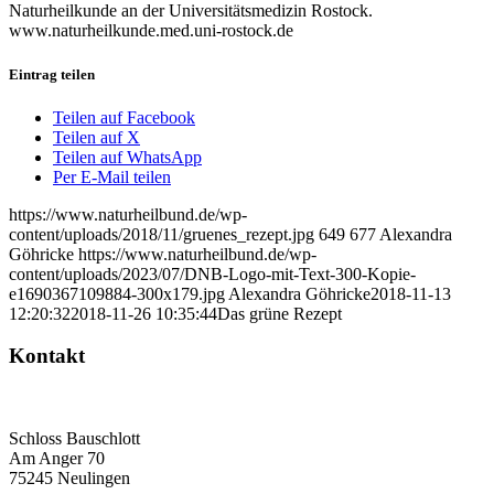
Naturheilkunde an der Universitätsmedizin Rostock.
www.naturheilkunde.med.uni-rostock.de
Eintrag teilen
Teilen auf Facebook
Teilen auf X
Teilen auf WhatsApp
Per E-Mail teilen
https://www.naturheilbund.de/wp-
content/uploads/2018/11/gruenes_rezept.jpg
649
677
Alexandra
Göhricke
https://www.naturheilbund.de/wp-
content/uploads/2023/07/DNB-Logo-mit-Text-300-Kopie-
e1690367109884-300x179.jpg
Alexandra Göhricke
2018-11-13
12:20:32
2018-11-26 10:35:44
Das grüne Rezept
Kontakt
Deutscher Naturheilbund eV
Bundesgeschäftsstelle
Schloss Bauschlott
Am Anger 70
75245 Neulingen