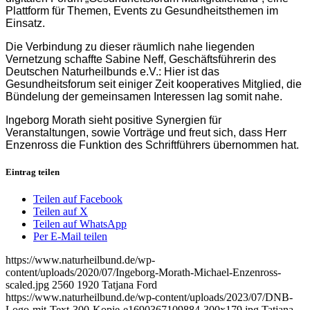
Plattform für Themen, Events zu Gesundheitsthemen im
Einsatz.
Die Verbindung zu dieser räumlich nahe liegenden
Vernetzung schaffte Sabine Neff, Geschäftsführerin des
Deutschen Naturheilbunds e.V.: Hier ist das
Gesundheitsforum seit einiger Zeit kooperatives Mitglied, die
Bündelung der gemeinsamen Interessen lag somit nahe.
Ingeborg Morath sieht positive Synergien für
Veranstaltungen, sowie Vorträge und freut sich, dass Herr
Enzenross die Funktion des Schriftführers übernommen hat.
Eintrag teilen
Teilen auf Facebook
Teilen auf X
Teilen auf WhatsApp
Per E-Mail teilen
https://www.naturheilbund.de/wp-
content/uploads/2020/07/Ingeborg-Morath-Michael-Enzenross-
scaled.jpg
2560
1920
Tatjana Ford
https://www.naturheilbund.de/wp-content/uploads/2023/07/DNB-
Logo-mit-Text-300-Kopie-e1690367109884-300x179.jpg
Tatjana