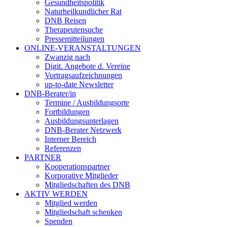
Gesundheitspolitik
Naturheilkundlicher Rat
DNB Reisen
Therapeutensuche
Pressemitteilungen
ONLINE-VERANSTALTUNGEN
Zwanzig nach
Digit. Angebote d. Vereine
Vortragsaufzeichnungen
up-to-date Newsletter
DNB-Berater/in
Termine / Ausbildungsorte
Fortbildungen
Ausbildungsunterlagen
DNB-Berater Netzwerk
Interner Bereich
Referenzen
PARTNER
Kooperationspartner
Korporative Mitglieder
Mitgliedschaften des DNB
AKTIV WERDEN
Mitglied werden
Mitgliedschaft schenken
Spenden