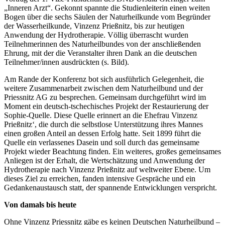
„Inneren Arzt“. Gekonnt spannte die Studienleiterin einen weiten
Bogen über die sechs Säulen der Naturheilkunde vom Begründer
der Wasserheilkunde, Vinzenz Prießnitz, bis zur heutigen
Anwendung der Hydrotherapie. Völlig überrascht wurden
Teilnehmerinnen des Naturheilbundes von der anschließenden
Ehrung, mit der die Veranstalter ihren Dank an die deutschen
Teilnehmer/innen ausdrückten (s. Bild).
Am Rande der Konferenz bot sich ausführlich Gelegenheit, die
weitere Zusammenarbeit zwischen dem Naturheilbund und der
Priessnitz AG zu besprechen. Gemeinsam durchgeführt wird im
Moment ein deutsch-tschechisches Projekt der Restaurierung der
Sophie-Quelle. Diese Quelle erinnert an die Ehefrau Vinzenz
Prießnitz‘, die durch die selbstlose Unterstützung ihres Mannes
einen großen Anteil an dessen Erfolg hatte. Seit 1899 führt die
Quelle ein verlassenes Dasein und soll durch das gemeinsame
Projekt wieder Beachtung finden. Ein weiteres, großes gemeinsames
Anliegen ist der Erhalt, die Wertschätzung und Anwendung der
Hydrotherapie nach Vinzenz Prießnitz auf weltweiter Ebene. Um
dieses Ziel zu erreichen, fanden intensive Gespräche und ein
Gedankenaustausch statt, der spannende Entwicklungen verspricht.
Von damals bis heute
Ohne Vinzenz Priessnitz gäbe es keinen Deutschen Naturheilbund –