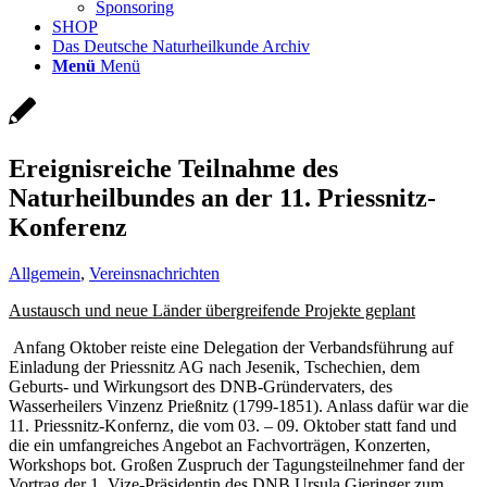
Sponsoring
SHOP
Das Deutsche Naturheilkunde Archiv
Menü
Menü
Ereignisreiche Teilnahme des
Naturheilbundes an der 11. Priessnitz-
Konferenz
Allgemein
,
Vereinsnachrichten
Austausch und neue Länder übergreifende Projekte geplant
Anfang Oktober reiste eine Delegation der Verbandsführung auf
Einladung der Priessnitz AG nach Jesenik, Tschechien, dem
Geburts- und Wirkungsort des DNB-Gründervaters, des
Wasserheilers Vinzenz Prießnitz (1799-1851). Anlass dafür war die
11. Priessnitz-Konfernz, die vom 03. – 09. Oktober statt fand und
die ein umfangreiches Angebot an Fachvorträgen, Konzerten,
Workshops bot. Großen Zuspruch der Tagungsteilnehmer fand der
Vortrag der 1. Vize-Präsidentin des DNB Ursula Gieringer zum