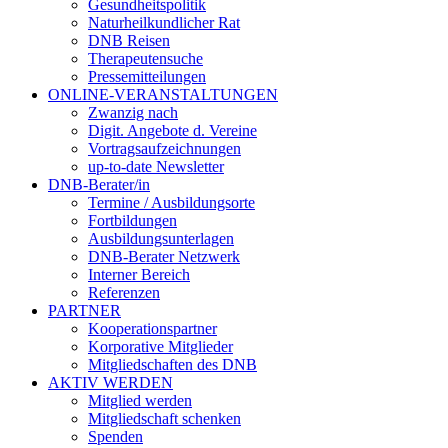
Gesundheitspolitik
Naturheilkundlicher Rat
DNB Reisen
Therapeutensuche
Pressemitteilungen
ONLINE-VERANSTALTUNGEN
Zwanzig nach
Digit. Angebote d. Vereine
Vortragsaufzeichnungen
up-to-date Newsletter
DNB-Berater/in
Termine / Ausbildungsorte
Fortbildungen
Ausbildungsunterlagen
DNB-Berater Netzwerk
Interner Bereich
Referenzen
PARTNER
Kooperationspartner
Korporative Mitglieder
Mitgliedschaften des DNB
AKTIV WERDEN
Mitglied werden
Mitgliedschaft schenken
Spenden