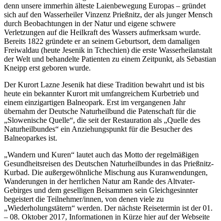
denn unsere immerhin älteste Laienbewegung Europas – gründet
sich auf den Wasserheiler Vinzenz Prießnitz, der als junger Mensch
durch Beobachtungen in der Natur und eigene schwere
Verletzungen auf die Heilkraft des Wassers aufmerksam wurde.
Bereits 1822 gründete er an seinem Geburtsort, dem damaligen
Freiwaldau (heute Jesenik in Tchechien) die erste Wasserheilanstalt
der Welt und behandelte Patienten zu einem Zeitpunkt, als Sebastian
Kneipp erst geboren wurde.
Der Kurort Lazne Jesenik hat diese Tradition bewahrt und ist bis
heute ein bekannter Kurort mit umfangreichem Kurbetrieb und
einem einzigartigen Balneopark. Erst im vergangenen Jahr
übernahm der Deutsche Naturheilbund die Patenschaft für die
„Slowenische Quelle“, die seit der Restauration als „Quelle des
Naturheilbundes“ ein Anziehungspunkt für die Besucher des
Balneoparkes ist.
„Wandern und Kuren“ lautet auch das Motto der regelmäßigen
Gesundheitsreisen des Deutschen Naturheilbundes in das Prießnitz-
Kurbad. Die außergewöhnliche Mischung aus Kuranwendungen,
Wanderungen in der herrlichen Natur am Rande des Altvater-
Gebirges und dem geselligen Beisammen sein Gleichgesinnter
begeistert die Teilnehmer/innen, von denen viele zu
„Wiederholungstätern“ werden. Der nächste Reisetermin ist der 01.
– 08. Oktober 2017, Informationen in Kürze hier auf der Webseite