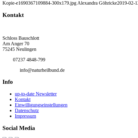
Kopie-e1690367109884-300x179.jpg
Alexandra Göhricke
2019-02-1
Kontakt
Deutscher Naturheilbund eV
Bundesgeschäftsstelle
Schloss Bauschlott
Am Anger 70
75245 Neulingen
Tel.:
07237 4848-799
E-Mail:
info@naturheilbund.de
Info
up-to-date Newsletter
Kontakt
Einwilligungseinstellungen
Datenschutz
Impressum
Social Media