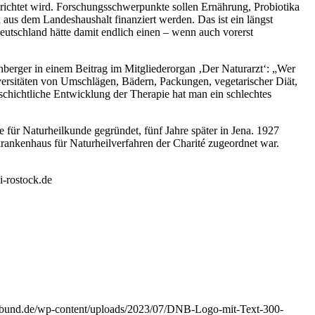
erichtet wird. Forschungsschwerpunkte sollen Ernährung, Probiotika
aus dem Landeshaushalt finanziert werden. Das ist ein längst
 Deutschland hätte damit endlich einen – wenn auch vorerst
nberger in einem Beitrag im Mitgliederorgan ‚Der Naturarzt‘: „Wer
iversitäten von Umschlägen, Bädern, Packungen, vegetarischer Diät,
schichtliche Entwicklung der Therapie hat man ein schlechtes
 für Naturheilkunde gegründet, fünf Jahre später in Jena. 1927
krankenhaus für Naturheilverfahren der Charité zugeordnet war.
i-rostock.de
ilbund.de/wp-content/uploads/2023/07/DNB-Logo-mit-Text-300-