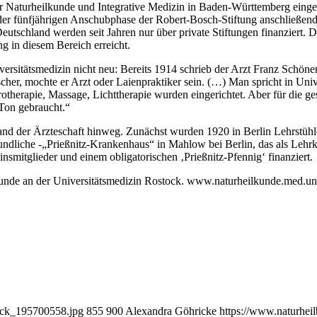
 für Naturheilkunde und Integrative Medizin in Baden-Württemberg eing
er fünfjährigen Anschubphase der Robert-Bosch-Stiftung anschließend 
 Deutschland werden seit Jahren nur über private Stiftungen finanziert.
g in diesem Bereich erreicht.
rsitätsmedizin nicht neu: Bereits 1914 schrieb der Arzt Franz Schöne
scher, mochte er Arzt oder Laienpraktiker sein. (…) Man spricht in Un
therapie, Massage, Lichttherapie wurden eingerichtet. Aber für die ge
Ton gebraucht.“
tand der Ärzteschaft hinweg. Zunächst wurden 1920 in Berlin Lehrstühle
lkundliche -„Prießnitz-Krankenhaus“ in Mahlow bei Berlin, das als Lehr
smitglieder und einem obligatorischen ‚Prießnitz-Pfennig‘ finanziert.
ilkunde an der Universitätsmedizin Rostock. www.naturheilkunde.med.un
ock_195700558.jpg
855
900
Alexandra Göhricke
https://www.naturhe