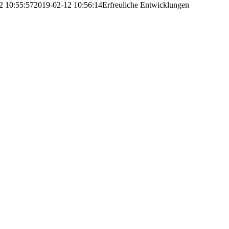
2 10:55:57
2019-02-12 10:56:14
Erfreuliche Entwicklungen