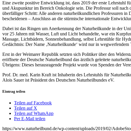
Eine zweite positive Entwicklung ist, dass 2019 der erste Lehrstuhl
und Akupunktur im Bereich Onkologie sein. Die Professur soll nach d
überfälliger Schritt: Alle anderen naturheilkundlichen Professuren in
bescheidenen – Anschluss an die stürmische internationale Entwicklun
Dabei ist das Ringen um Anerkennung der Naturheilkunde in der Unive
vor 25 Jahren mit Wasser, Luft und Licht behandelte, war ein Kurpfu
Massage, Lichtbädern, Sonnenbehandlung, selbst Lehrstühle für Hydro
Gedächtnis: Der Name ‚Naturheilkunde‘ wird nur in wegwerfendem 
Erst in der Weimarer Republik setzten sich Politiker über den Widers
eröffnete der Deutsche Naturheilbund das ärztlich geleitete naturhei
Übrigens: Dieses herausragende Projekt wurde von Spenden der Verein
Prof. Dr. med. Karin Kraft ist Inhaberin des Lehrstuhls für Naturhe
Alois Sauer ist Präsident des Deutschen Naturheilbundes eV.
Eintrag teilen
Teilen auf Facebook
Teilen auf X
Teilen auf WhatsApp
Per E-Mail teilen
https://www.naturheilbund.de/wp-content/uploads/2019/02/AdobeSt