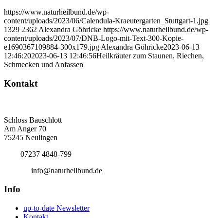
https://www.naturheilbund.de/wp-
content/uploads/2023/06/Calendula-Kraeutergarten_Stuttgart-1.jpg
1329
2362
Alexandra Göhricke
https://www.naturheilbund.de/wp-
content/uploads/2023/07/DNB-Logo-mit-Text-300-Kopie-
e1690367109884-300x179.jpg
Alexandra Göhricke
2023-06-13
12:46:20
2023-06-13 12:46:56
Heilkräuter zum Staunen, Riechen,
Schmecken und Anfassen
Kontakt
Deutscher Naturheilbund eV
Bundesgeschäftsstelle
Schloss Bauschlott
Am Anger 70
75245 Neulingen
Tel.:
07237 4848-799
E-Mail:
info@naturheilbund.de
Info
up-to-date Newsletter
Kontakt