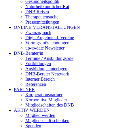
Gesundheitspolitik
Naturheilkundlicher Rat
DNB Reisen
Therapeutensuche
Pressemitteilungen
ONLINE-VERANSTALTUNGEN
Zwanzig nach
Digit. Angebote d. Vereine
Vortragsaufzeichnungen
up-to-date Newsletter
DNB-Berater/in
Termine / Ausbildungsorte
Fortbildungen
Ausbildungsunterlagen
DNB-Berater Netzwerk
Interner Bereich
Referenzen
PARTNER
Kooperationspartner
Korporative Mitglieder
Mitgliedschaften des DNB
AKTIV WERDEN
Mitglied werden
Mitgliedschaft schenken
Spenden