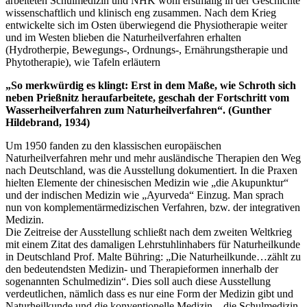
arbeiteten Schulmedizin und NHK wohl erstmalig in der Geschichte
wissenschaftlich und klinisch eng zusammen. Nach dem Krieg
entwickelte sich im Osten überwiegend die Physiotherapie weiter
und im Westen blieben die Naturheilverfahren erhalten
(Hydrotherpie, Bewegungs-, Ordnungs-, Ernährungstherapie und
Phytotherapie), wie Tafeln erläutern
„So merkwürdig es klingt: Erst in dem
Maße, wie Schroth sich
neben Prießnitz
heraufarbeitete, geschah der Fortschritt
vom
Wasserheilverfahren zum Naturheilverfahren“.
(Gunther
Hildebrand, 1934)
Um 1950 fanden zu den klassischen europäischen
Naturheilverfahren mehr und mehr ausländische Therapien den Weg
nach Deutschland, was die Ausstellung dokumentiert. In die Praxen
hielten Elemente der chinesischen Medizin wie „die Akupunktur“
und der indischen Medizin wie „Ayurveda“ Einzug. Man sprach
nun von komplementärmedizischen Verfahren, bzw. der integrativen
Medizin.
Die Zeitreise der Ausstellung schließt nach dem zweiten Weltkrieg
mit einem Zitat des damaligen Lehrstuhlinhabers für Naturheilkunde
in Deutschland Prof. Malte Bühring: „Die Naturheilkunde…zählt zu
den bedeutendsten Medizin- und Therapieformen innerhalb der
sogenannten Schulmedizin“. Dies soll auch diese Ausstellung
verdeutlichen, nämlich dass es nur eine Form der Medizin gibt und
Naturheilkunde und die konventionelle Medizin – die Schulmedizin