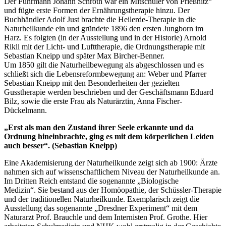
Der Fuhrmann Johann Schroth war ein Mitschüler von Prießnitz“
und fügte erste Formen der Ernährungstherapie hinzu. Der
Buchhändler Adolf Just brachte die Heilerde-Therapie in die
Naturheilkunde ein und gründete 1896 den ersten Jungborn im
Harz. Es folgten (in der Ausstellung und in der Historie) Arnold
Rikli mit der Licht- und Lufttherapie, die Ordnungstherapie mit
Sebastian Kneipp und später Max Bircher-Benner.
Um 1850 gilt die Naturheilbewegung als abgeschlossen und es
schließt sich die Lebensreformbewegung an: Weber und Pfarrer
Sebastian Kneipp mit den Besonderheiten der gezielten
Gusstherapie werden beschrieben und der Geschäftsmann Eduard
Bilz, sowie die erste Frau als Naturärztin, Anna Fischer-
Dückelmann.
„Erst als man den Zustand ihrer Seele erkannte und da
Ordnung hineinbrachte, ging es mit dem körperlichen Leiden
auch besser“. (Sebastian Kneipp)
Eine Akademisierung der Naturheilkunde zeigt sich ab 1900: Ärzte
nahmen sich auf wissenschaftlichem Niveau der Naturheilkunde an.
Im Dritten Reich entstand die sogenannte „Biologische
Medizin“. Sie bestand aus der Homöopathie, der Schüssler-Therapie
und der traditionellen Naturheilkunde. Exemplarisch zeigt die
Ausstellung das sogenannte „Dresdner Experiment“ mit dem
Naturarzt Prof. Brauchle und dem Internisten Prof. Grothe. Hier