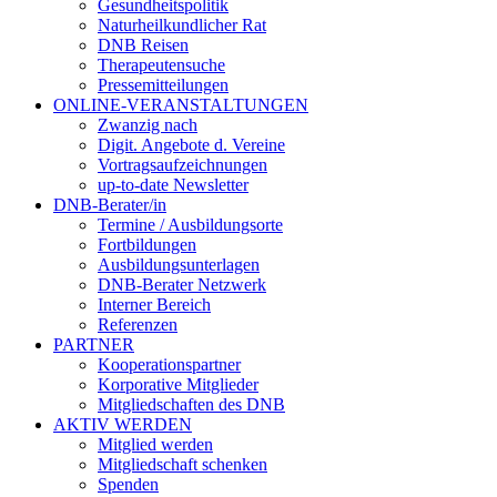
Gesundheitspolitik
Naturheilkundlicher Rat
DNB Reisen
Therapeutensuche
Pressemitteilungen
ONLINE-VERANSTALTUNGEN
Zwanzig nach
Digit. Angebote d. Vereine
Vortragsaufzeichnungen
up-to-date Newsletter
DNB-Berater/in
Termine / Ausbildungsorte
Fortbildungen
Ausbildungsunterlagen
DNB-Berater Netzwerk
Interner Bereich
Referenzen
PARTNER
Kooperationspartner
Korporative Mitglieder
Mitgliedschaften des DNB
AKTIV WERDEN
Mitglied werden
Mitgliedschaft schenken
Spenden