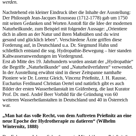
werden.
Nachstehend ein kleiner Eindruck über die Inhalte der Ausstellung:
Der Philosoph Jean-Jacques Rousseau (1712-1778) gab um 1750
mit seinen Gedanken und Worten Anstoß für die Idee der modernen
Naturheilkunde, zum Beispiel mit folgender Aussage: „Orientiere
dich in allem an der Natur und ihren Maßstäben und du wirst
gesund und glücklich leben“. Verschiedene Ärzte griffen diese
Forderung auf, in Deutschland u.a. Dr. Siegmund Hahn und
schließlich entstand die sog. Hydropathie-Bewegung – hier standen
Kaltwasseranwendungen im Vordergrund.
Erst ab Mitte des 19. Jahrhunderts wurden anstatt der „Hydropathie“
die Begriffe „Naturheilkunde“ und „Naturheilverfahren“ verwendet.
In der Ausstellung erwähnt sind in dieser Zeitspanne namhafte
Pioniere wie Dr. Lorenz Gleich, Vincenz Prießnitz, J. H. Rausse,
Eucharius Ferdinand Christian Oertel und natürlich gibt es auch
Bilder der ersten Wasserheilanstalt im Gräfenberg, die laut Kurator
Prof. Dr. med. André Beer Vorbild für die Gründung von 60
weiteren Wasserheilanstalten in Deutschland und 40 in Österreich
war.
„Man hat das volle Recht, von dem Auftreten Prießnitz an eine
neue Epoche der Hydrotherapie zu datieren“ (Wilhelm
Winternitz, 1888)