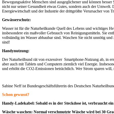
Bewegungsaktive Menschen sind ausgeglichener und können besser St
nicht nur seiner Gesundheit etwas Gutes, sondern auch der Umwelt. D
Energiewirtschaft und der Industrie der drittgrößte Verursacher von 
Gewässerschutz:
Wasser ist für die Naturheilkunde Quell des Lebens und wichtiges H
insbesondere ein maßvoller Gebrauch von Reinigungsmitteln. Sie enthal
vollständig im Wasser abbaubar sind. Waschen Sie nicht unnötig und
sind!
Handynutzung:
Der Naturheilbund rät von exzessiver Smartphone-Nutzung ab, in ers
aber auch mit Tablets und Computern ziemlich viel Energie. Insbeso
und erhöht die CO2-Emissionen beträchtlich. Wer Strom sparen will, re
Sabine Neff ist Bundesgeschäftsführerin des Deutschen Naturheilbun
Schon gewusst?
Handy-Ladekabel: Sobald es in der Steckdose ist, verbraucht e
Wäsche waschen: Normal verschmutzte Wäsche wird bei 30 Grad g