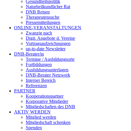
Gesundheitspolitik
Naturheilkundlicher Rat
DNB Reisen
Therapeutensuche
Pressemitteilungen
ONLINE-VERANSTALTUNGEN
Zwanzig nach
Digit. Angebote d. Vereine
Vortragsaufzeichnungen
up-to-date Newsletter
DNB-Berater/in
Termine / Ausbildungsorte
Fortbildungen
Ausbildungsunterlagen
DNB-Berater Netzwerk
Interner Bereich
Referenzen
PARTNER
Kooperationspartner
Korporative Mitglieder
Mitgliedschaften des DNB
AKTIV WERDEN
Mitglied werden
Mitgliedschaft schenken
Spenden