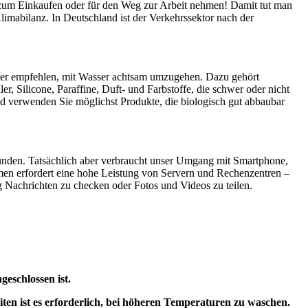
 zum Einkaufen oder für den Weg zur Arbeit nehmen! Damit tut man
imabilanz. In Deutschland ist der Verkehrssektor nach der
ndler empfehlen, mit Wasser achtsam umzugehen. Dazu gehört
r, Silicone, Paraffine, Duft- und Farbstoffe, die schwer oder nicht
d verwenden Sie möglichst Produkte, die biologisch gut abbaubar
ründen. Tatsächlich aber verbraucht unser Umgang mit Smartphone,
men erfordert eine hohe Leistung von Servern und Rechenzentren –
ig Nachrichten zu checken oder Fotos und Videos zu teilen.
eschlossen ist.
n ist es erforderlich, bei höheren Temperaturen zu waschen.