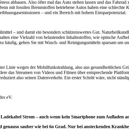
ress abbauen. Also öfter mal das Auto stehen lassen und das Fahrrad
enn mit fossilen Brennstoffen betriebene Autos haben eine schlechte Kl
Treibhausgasemissionen – und ein Bereich mit hohem Einsparpotenzial.
eilmittel – und damit ein besonders schützenswertes Gut. Naturheilku
ten eine Vielzahl von belastenden Inhaltsstoffen, wie optische Aufhelle
 zu häufig, gehen Sie mit Wasch- und Reinigungsmitteln sparsam um un
ter Linie wegen der Mobilfunkstrahlung, also aus gesundheitlichen G
ndere das Streamen von Videos und Filmen über entsprechende Plattfor
duziert also seinen Datenverkehr. Ein erster Schritt wäre, nicht ständ
des eV.
in Ladekabel Strom – auch wenn kein Smartphone zum Aufladen ang
enauso sauber wie bei 6o Grad. Nur bei ansteckenden Krankheite