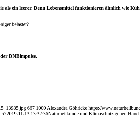
als ein leerer. Denn Lebensmittel funktionieren ähnlich wie Kühl
iger belastet?
e der DNBimpulse.
15_13985.jpg
667
1000
Alexandra Göhricke
https://www.naturheilbu
:57
2019-11-13 13:32:36
Naturheilkunde und Klimaschutz gehen Hand