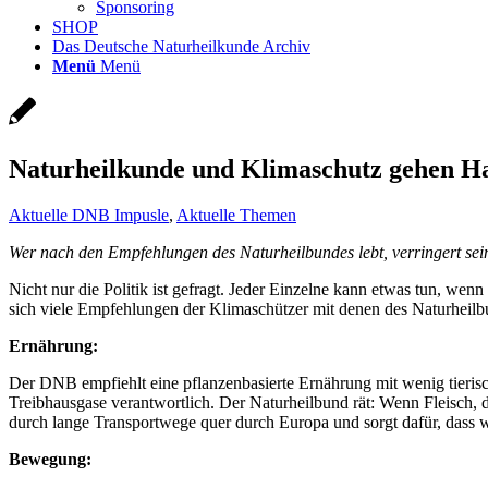
Sponsoring
SHOP
Das Deutsche Naturheilkunde Archiv
Menü
Menü
Naturheilkunde und Klimaschutz gehen H
Aktuelle DNB Impusle
,
Aktuelle Themen
Wer nach den Empfehlungen des Naturheilbundes lebt, verringert se
Nicht nur die Politik ist gefragt. Jeder Einzelne kann etwas tun, w
sich viele Empfehlungen der Klimaschützer mit denen des Naturheilb
Ernährung:
Der DNB empfiehlt eine pflanzenbasierte Ernährung mit wenig tierisch
Treibhausgase verantwortlich. Der Naturheilbund rät: Wenn Fleisch, 
durch lange Transportwege quer durch Europa und sorgt dafür, dass w
Bewegung: