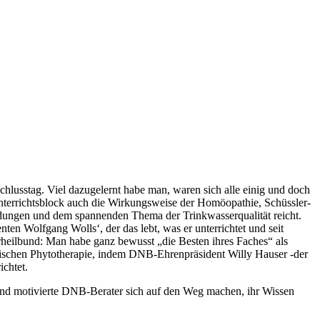
hlusstag. Viel dazugelernt habe man, waren sich alle einig und doch
n Unterrichtsblock auch die Wirkungsweise der Homöopathie, Schüssler-
ndungen und dem spannenden Thema der Trinkwasserqualität reicht.
ten Wolfgang Wolls‘, der das lebt, was er unterrichtet und seit
rheilbund: Man habe ganz bewusst „die Besten ihres Faches“ als
assischen Phytotherapie, indem DNB-Ehrenpräsident Willy Hauser -der
ichtet.
 und motivierte DNB-Berater sich auf den Weg machen, ihr Wissen