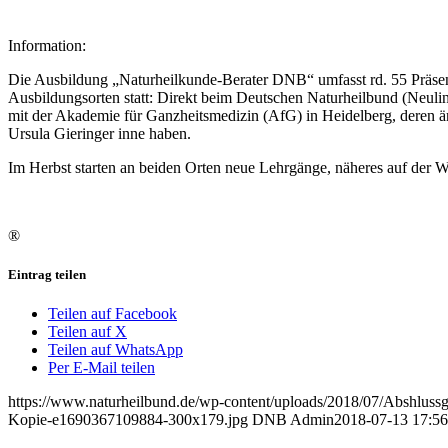
Information:
Die Ausbildung „Naturheilkunde-Berater DNB“ umfasst rd. 55 Präsenz
Ausbildungsorten statt: Direkt beim Deutschen Naturheilbund (Neulin
mit der Akademie für Ganzheitsmedizin (AfG) in Heidelberg, deren ä
Ursula Gieringer inne haben.
Im Herbst starten an beiden Orten neue Lehrgänge, näheres auf der 
®
Eintrag teilen
Teilen auf Facebook
Teilen auf X
Teilen auf WhatsApp
Per E-Mail teilen
https://www.naturheilbund.de/wp-content/uploads/2018/07/Abshluss
Kopie-e1690367109884-300x179.jpg
DNB Admin
2018-07-13 17:56