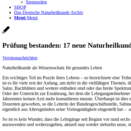
Sponsoring
SHOP
Das Deutsche Naturheilkunde Archiv
Menü
Menü
Prüfung bestanden: 17 neue Naturheilku
Vereinsnachrichten
Naturheilkunde als Wissensschatz für gesundes Leben
Ein wichtiges Teil im Puzzle ihres Lebens – so bezeichnete eine Tei
ist es für viele erst der Anfang, um tiefer in die vielfältigen Theme
Salze, Bachblüten und weitere enthalten sind oder das breite Spek
Oder der Unterricht zur Ernährung, bei dem die Lehrgangsteilnehmer d
Jahrzenten keinen Arzt mehr konsultieren musste. Überhaupt ist die
Dozenten geworben, so die Leiterin der Bundesgeschäftsstelle, Sabin
eigentlich aus Altersgründen seine Vortragstätigkeit eingestellt hat –
So ist es kein Wunder, dass die Lehrgänge seit Beginn vor rund sech
anzuwenden und weiterzugeben, aktuell nun wieder siebzehn neue, s