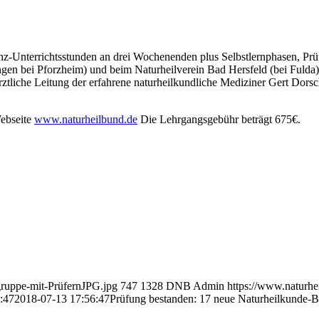
-Unterrichtsstunden an drei Wochenenden plus Selbstlernphasen, Prüf
gen bei Pforzheim) und beim Naturheilverein Bad Hersfeld (bei Fulda)
rztliche Leitung der erfahrene naturheilkundliche Mediziner Gert Dor
Webseite
www.naturheilbund.de
Die Lehrgangsgebühr beträgt 675€.
gruppe-mit-PrüfernJPG.jpg
747
1328
DNB Admin
https://www.naturh
:47
2018-07-13 17:56:47
Prüfung bestanden: 17 neue Naturheilkunde