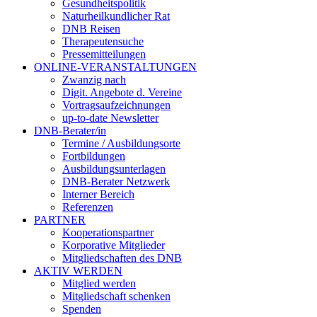
Gesundheitspolitik
Naturheilkundlicher Rat
DNB Reisen
Therapeutensuche
Pressemitteilungen
ONLINE-VERANSTALTUNGEN
Zwanzig nach
Digit. Angebote d. Vereine
Vortragsaufzeichnungen
up-to-date Newsletter
DNB-Berater/in
Termine / Ausbildungsorte
Fortbildungen
Ausbildungsunterlagen
DNB-Berater Netzwerk
Interner Bereich
Referenzen
PARTNER
Kooperationspartner
Korporative Mitglieder
Mitgliedschaften des DNB
AKTIV WERDEN
Mitglied werden
Mitgliedschaft schenken
Spenden