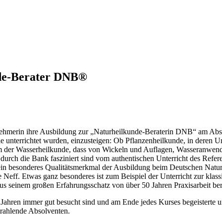
nde-Berater DNB®
lnehmerin ihre Ausbildung zur „Naturheilkunde-Beraterin DNB“ am Absc
n, die unterrichtet wurden, einzusteigen: Ob Pflanzenheilkunde, in dere
trum der Wasserheilkunde, dass von Wickeln und Auflagen, Wasseranwe
urch die Bank fasziniert sind vom authentischen Unterricht des Referen
s ein besonderes Qualitätsmerkmal der Ausbildung beim Deutschen Natu
e Neff. Etwas ganz besonderes ist zum Beispiel der Unterricht zur kl
 aus seinem großen Erfahrungsschatz von über 50 Jahren Praxisarbeit ber
s Jahren immer gut besucht sind und am Ende jedes Kurses begeisterte
trahlende Absolventen.