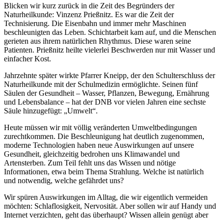
Blicken wir kurz zurück in die Zeit des Begründers der
Naturheilkunde: Vinzenz Prießnitz. Es war die Zeit der
Technisierung. Die Eisenbahn und immer mehr Maschinen
beschleunigten das Leben. Schichtarbeit kam auf, und die Menschen
gerieten aus ihrem natürlichen Rhythmus. Diese waren seine
Patienten. Prießnitz heilte vielerlei Beschwerden nur mit Wasser und
einfacher Kost.
Jahrzehnte später wirkte Pfarrer Kneipp, der den Schulterschluss der
Naturheilkunde mit der Schulmedizin ermöglichte. Seinen fünf
Säulen der Gesundheit – Wasser, Pflanzen, Bewegung, Ernährung
und Lebensbalance – hat der DNB vor vielen Jahren eine sechste
Säule hinzugefügt: „Umwelt“.
Heute müssen wir mit völlig veränderten Umweltbedingungen
zurechtkommen. Die Beschleunigung hat deutlich zugenommen,
moderne Technologien haben neue Auswirkungen auf unsere
Gesundheit, gleichzeitig bedrohen uns Klimawandel und
Artensterben. Zum Teil fehlt uns das Wissen und nötige
Informationen, etwa beim Thema Strahlung. Welche ist natürlich
und notwendig, welche gefährdet uns?
Wir spüren Auswirkungen im Alltag, die wir eigentlich vermeiden
möchten: Schlaflosigkeit, Nervosität. Aber sollen wir auf Handy und
Internet verzichten, geht das überhaupt? Wissen allein genügt aber