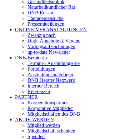
Gesundheitspolitik
Naturheilkundlicher Rat
DNB Reisen
Therapeutensuche
Pressemitteilungen
ONLINE-VERANSTALTUNGEN
Zwanzig nach
Digit. Angebote d. Vereine
Vortragsaufzeichnungen
up-to-date Newsletter
DNB-Berater/in
Termine / Ausbildungsorte
Fortbildungen
Ausbildungsunterlagen
DNB-Berater Netzwerk
Interner Bereich
Referenzen
PARTNER
Kooperationspartner
Korporative Mitglieder
Mitgliedschaften des DNB
AKTIV WERDEN
Mitglied werden
Mitgliedschaft schenken
Spenden