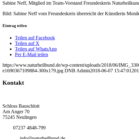
Sabine Neff, Mitglied im Team-Vorstand Freundeskreis Naturheilkund
Bild: Sabine Neff vom Freundeskreis überreicht der Künstlerin Moni
Eintrag teilen
Teilen auf Facebook
Teilen auf X
Teilen auf WhatsApp
Per E-Mail teilen
https://www.naturheilbund.de/wp-content/uploads/2018/06/IMG_330
e1690367109884-300x179.jpg
DNB Admin
2018-06-07 15:47:01
201
Kontakt
Deutscher Naturheilbund eV
Bundesgeschäftsstelle
Schloss Bauschlott
Am Anger 70
75245 Neulingen
Tel.:
07237 4848-799
E-Mail:
info@naturheilbund.de