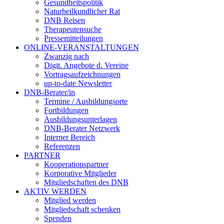
Gesundheitspolitik
Naturheilkundlicher Rat
DNB Reisen
Therapeutensuche
Pressemitteilungen
ONLINE-VERANSTALTUNGEN
Zwanzig nach
Digit. Angebote d. Vereine
Vortragsaufzeichnungen
up-to-date Newsletter
DNB-Berater/in
Termine / Ausbildungsorte
Fortbildungen
Ausbildungsunterlagen
DNB-Berater Netzwerk
Interner Bereich
Referenzen
PARTNER
Kooperationspartner
Korporative Mitglieder
Mitgliedschaften des DNB
AKTIV WERDEN
Mitglied werden
Mitgliedschaft schenken
Spenden