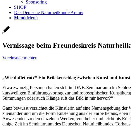
Sponsoring
SHOP
Das Deutsche Naturheilkunde Archiv
Menü
Menü
Vernissage beim Freundeskreis Naturheilk
Vereinsnachrichten
„Wie duftet rot?“ Ein Brückenschlag zwischen Kunst und Kunst
Etwa zwanzig Personen hatten sich im DNB-Seminarraum im Schloss 
kurzweiligen Einführungsvortrag zur anthroposophischen Kunstthera
Stimmungen oder auch Klänge ruft das Bild in mir hervor?“
Ganz bewusst verzichtet die Künstlerin auf eine Namensgebung der W
zueinander und um die Form-Entstehung aus der Farbe heraus, eben 
Anwesenden zu den einzelnen Werken, von heiter und leicht bis Rüc
einige Zeit im Seminarraum des Deutschen Naturheilbundes, Torhaus