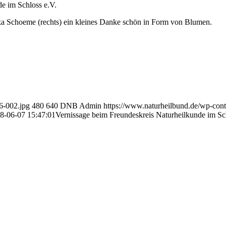
e im Schloss e.V.
ka Schoeme (rechts) ein kleines Danke schön in Form von Blumen.
6-002.jpg
480
640
DNB Admin
https://www.naturheilbund.de/wp-co
8-06-07 15:47:01
Vernissage beim Freundeskreis Naturheilkunde im Sc