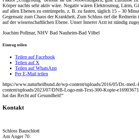
Körper nachts sehr aktiv wäre. Negativ wären Elektrosmog, Lärm, G
auf allen Ebenen zu entrümpeln, z. B. zu fasten, täglich 15 – 30 Min
Gegensatz zum Chaos der Krankheit. Zum Schluss rief die Rednerin ihr
auf der wissenschaftlichen Ebene. Unser Innerer Arzt ist ständig zug
Joachim Pollmar, NHV Bad Nauheim-Bad Vilbel
Eintrag teilen
Teilen auf Facebook
Teilen auf X
Teilen auf WhatsApp
Per E-Mail teilen
https://www.naturheilbund.de/wp-content/uploads/2016/05/Dr.-med.
content/uploads/2023/07/DNB-Logo-mit-Text-300-Kopie-e1690367
hat das Recht auf Gesundheit!“
Kontakt
Deutscher Naturheilbund eV
Bundesgeschäftsstelle
Schloss Bauschlott
Am Anger 70