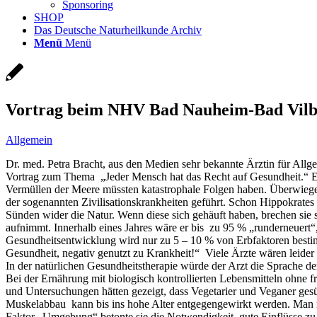
Sponsoring
SHOP
Das Deutsche Naturheilkunde Archiv
Menü
Menü
Vortrag beim NHV Bad Nauheim-Bad Vilbel
Allgemein
Dr. med. Petra Bracht, aus den Medien sehr bekannte Ärztin für All
Vortrag zum Thema „Jeder Mensch hat das Recht auf Gesundheit.“ Ein
Vermüllen der Meere müssten katastrophale Folgen haben. Überwieg
der sogenannten Zivilisationskrankheiten geführt. Schon Hippokrates 
Sünden wider die Natur. Wenn diese sich gehäuft haben, brechen sie s
aufnimmt. Innerhalb eines Jahres wäre er bis zu 95 % „runderneuert“
Gesundheitsentwicklung wird nur zu 5 – 10 % von Erbfaktoren bestim
Gesundheit, negativ genutzt zu Krankheit!“ Viele Ärzte wären leider
In der natürlichen Gesundheitstherapie würde der Arzt die Sprache d
Bei der Ernährung mit biologisch kontrollierten Lebensmitteln ohne f
und Untersuchungen hätten gezeigt, dass Vegetarier und Veganer ges
Muskelabbau kann bis ins hohe Alter entgegengewirkt werden. Man m
Faktor „Umgebung“ betonte sie die Notwendigkeit, gute Einflüsse zu n