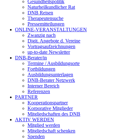
Gesundheitspolitik
Naturheilkundlicher Rat
DNB Reisen
Therapeutensuche
Pressemitteilungen
ONLINE-VERANSTALTUNGEN
Zwanzig nach
Digit. Angebote d. Vereine
Vortragsaufzeichnungen
up-to-date Newsletter
DNB-Berater/in
Termine / Ausbildungsorte
Fortbildungen
Ausbildungsunterlagen
DNB-Berater Netzwerk
Interner Bereich
Referenzen
PARTNER
Kooperationspartner
Korporative Mitglieder
Mitgliedschaften des DNB
AKTIV WERDEN
Mitglied werden
Mitgliedschaft schenken
Spenden