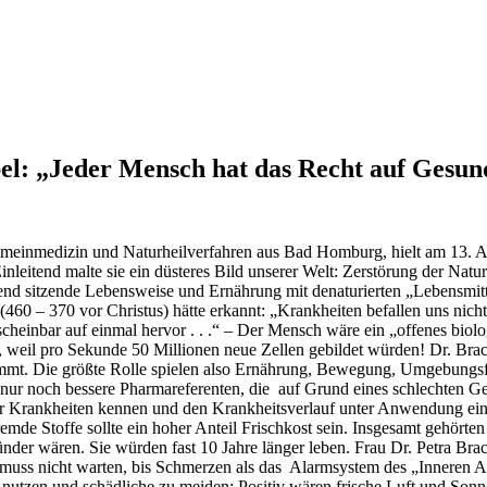
: „Jeder Mensch hat das Recht auf Gesun
gemeinmedizin und Naturheilverfahren aus Bad Homburg, hielt am 13. 
leitend malte sie ein düsteres Bild unserer Welt: Zerstörung der Nat
end sitzende Lebensweise und Ernährung mit denaturierten „Lebensmit
(460 – 370 vor Christus) hätte erkannt: „Krankheiten befallen uns nich
cheinbar auf einmal hervor . . .“ – Der Mensch wäre ein „offenes biolo
, weil pro Sekunde 50 Millionen neue Zellen gebildet würden! Dr. Brach
mt. Die größte Rolle spielen also Ernährung, Bewegung, Umgebungsfak
 nur noch bessere Pharmareferenten, die auf Grund eines schlechten Ge
er Krankheiten kennen und den Krankheitsverlauf unter Anwendung eine
remde Stoffe sollte ein hoher Anteil Frischkost sein. Insgesamt gehört
ünder wären. Sie würden fast 10 Jahre länger leben. Frau Dr. Petra 
uss nicht warten, bis Schmerzen als das Alarmsystem des „Inneren Ar
utzen und schädliche zu meiden: Positiv wären frische Luft und Sonne, e