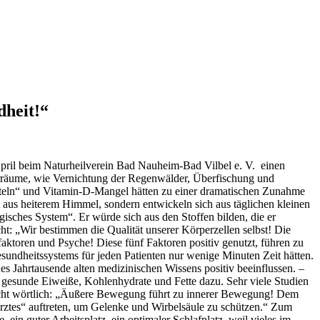
dheit!“
April beim Naturheilverein Bad Nauheim-Bad Vilbel e. V. einen
urräume, wie Vernichtung der Regenwälder, Überfischung und
teln“ und Vitamin-D-Mangel hätten zu einer dramatischen Zunahme
t aus heiterem Himmel, sondern entwickeln sich aus täglichen kleinen
gisches System“. Er würde sich aus den Stoffen bilden, die er
t: „Wir bestimmen die Qualität unserer Körperzellen selbst! Die
toren und Psyche! Diese fünf Faktoren positiv genutzt, führen zu
sundheitssystems für jeden Patienten nur wenige Minuten Zeit hätten.
s Jahrtausende alten medizinischen Wissens positiv beeinflussen. –
en gesunde Eiweiße, Kohlenhydrate und Fette dazu. Sehr viele Studien
Bracht wörtlich: „Äußere Bewegung führt zu innerer Bewegung! Dem
ztes“ auftreten, um Gelenke und Wirbelsäule zu schützen.“ Zum
in guter Arbeitsplatz, ein optimaler Schlafplatz, weil vieles im