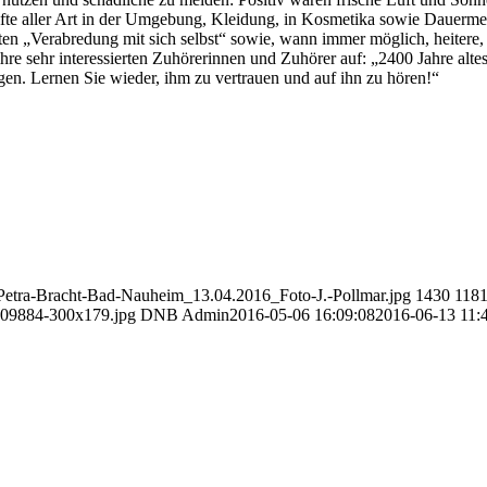
ifte aller Art in der Umgebung, Kleidung, in Kosmetika sowie Dauerme
uten „Verabredung mit sich selbst“ sowie, wann immer möglich, heitere
e sehr interessierten Zuhörerinnen und Zuhörer auf: „2400 Jahre altes
egen. Lernen Sie wieder, ihm zu vertrauen und auf ihn zu hören!“
-Petra-Bracht-Bad-Nauheim_13.04.2016_Foto-J.-Pollmar.jpg
1430
118
109884-300x179.jpg
DNB Admin
2016-05-06 16:09:08
2016-06-13 11: