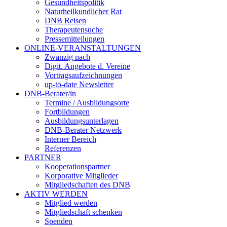
Gesundheitspolitik
Naturheilkundlicher Rat
DNB Reisen
Therapeutensuche
Pressemitteilungen
ONLINE-VERANSTALTUNGEN
Zwanzig nach
Digit. Angebote d. Vereine
Vortragsaufzeichnungen
up-to-date Newsletter
DNB-Berater/in
Termine / Ausbildungsorte
Fortbildungen
Ausbildungsunterlagen
DNB-Berater Netzwerk
Interner Bereich
Referenzen
PARTNER
Kooperationspartner
Korporative Mitglieder
Mitgliedschaften des DNB
AKTIV WERDEN
Mitglied werden
Mitgliedschaft schenken
Spenden