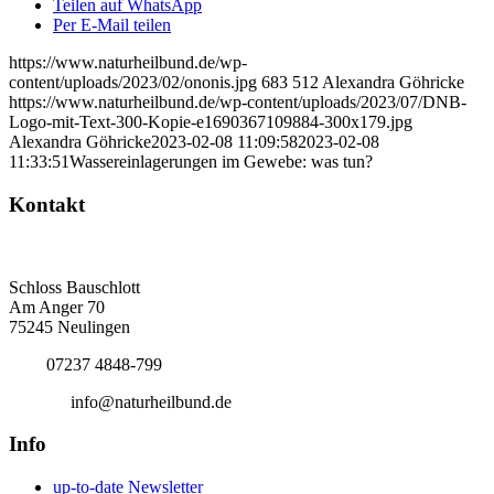
Teilen auf WhatsApp
Per E-Mail teilen
https://www.naturheilbund.de/wp-
content/uploads/2023/02/ononis.jpg
683
512
Alexandra Göhricke
https://www.naturheilbund.de/wp-content/uploads/2023/07/DNB-
Logo-mit-Text-300-Kopie-e1690367109884-300x179.jpg
Alexandra Göhricke
2023-02-08 11:09:58
2023-02-08
11:33:51
Wassereinlagerungen im Gewebe: was tun?
Kontakt
Deutscher Naturheilbund eV
Bundesgeschäftsstelle
Schloss Bauschlott
Am Anger 70
75245 Neulingen
Tel.:
07237 4848-799
E-Mail:
info@naturheilbund.de
Info
up-to-date Newsletter