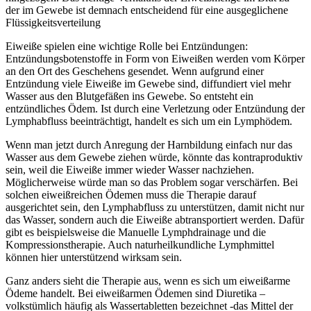
der im Gewebe ist demnach entscheidend für eine ausgeglichene
Flüssigkeitsverteilung
Eiweiße spielen eine wichtige Rolle bei Entzündungen:
Entzündungsbotenstoffe in Form von Eiweißen werden vom Körper
an den Ort des Geschehens gesendet. Wenn aufgrund einer
Entzündung viele Eiweiße im Gewebe sind, diffundiert viel mehr
Wasser aus den Blutgefäßen ins Gewebe. So entsteht ein
entzündliches Ödem. Ist durch eine Verletzung oder Entzündung der
Lymphabfluss beeinträchtigt, handelt es sich um ein Lymphödem.
Wenn man jetzt durch Anregung der Harnbildung einfach nur das
Wasser aus dem Gewebe ziehen würde, könnte das kontraproduktiv
sein, weil die Eiweiße immer wieder Wasser nachziehen.
Möglicherweise würde man so das Problem sogar verschärfen. Bei
solchen eiweißreichen Ödemen muss die Therapie darauf
ausgerichtet sein, den Lymphabfluss zu unterstützen, damit nicht nur
das Wasser, sondern auch die Eiweiße abtransportiert werden. Dafür
gibt es beispielsweise die Manuelle Lymphdrainage und die
Kompressionstherapie. Auch naturheilkundliche Lymphmittel
können hier unterstützend wirksam sein.
Ganz anders sieht die Therapie aus, wenn es sich um eiweißarme
Ödeme handelt. Bei eiweißarmen Ödemen sind Diuretika –
volkstümlich häufig als Wassertabletten bezeichnet -das Mittel der