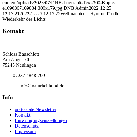
content/uploads/2023/07/DNB-Logo-mit-Text-300-Kopie-
e1690367109884-300x179.jpg
DNB Admin
2022-12-25
12:13:21
2022-12-25 12:17:22
Weihnachten – Symbol für die
Wiederkehr des Lichts
Kontakt
Deutscher Naturheilbund eV
Bundesgeschäftsstelle
Schloss Bauschlott
Am Anger 70
75245 Neulingen
Tel.:
07237 4848-799
E-Mail:
info@naturheilbund.de
Info
up-to-date Newsletter
Kontakt
Einwilligungseinstellungen
Datenschutz
Impressum