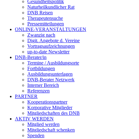
Gesundheitspolitik
Naturheilkundlicher Rat
DNB Reisen
Therapeutensuche
Pressemitteilungen
ONLINE-VERANSTALTUNGEN
Zwanzig nach
Digit. Angebote d. Vereine
Vortragsaufzeichnungen
up-to-date Newsletter
DNB-Berater/in
Termine / Ausbildungsorte
Fortbildungen
Ausbildungsunterlagen
DNB-Berater Netzwerk
Interner Bereich
Referenzen
PARTNER
Kooperationspartner
Korporative Mitglieder
Mitgliedschaften des DNB
AKTIV WERDEN
Mitglied werden
Mitgliedschaft schenken
Spenden