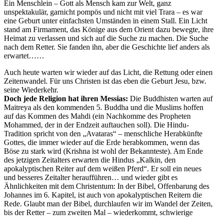
Ein Menschlein – Gott als Mensch kam zur Welt, ganz
unspektakulär, garnicht pompös und nicht mit viel Trara – es war
eine Geburt unter einfachsten Umständen in einem Stall. Ein Licht
stand am Firmament, das Könige aus dem Orient dazu bewegte, ihre
Heimat zu verlassen und sich auf die Suche zu machen. Die Suche
nach dem Retter. Sie fanden ihn, aber die Geschichte lief anders als
erwartet……
Auch heute warten wir wieder auf das Licht, die Rettung oder einen
Zeitenwandel. Für uns Christen ist das eben die Geburt Jesu, bzw.
seine Wiederkehr.
Doch jede Religion hat ihren Messias:
Die Buddhisten warten auf
Maitreya als den kommenden 5. Buddha und die Muslims hoffen
auf das Kommen des Mahdi (ein Nachkomme des Propheten
Mohammed, der in der Endzeit auftauchen soll). Die Hindu-
Tradition spricht von den „Avataras“ – menschliche Herabkünfte
Gottes, die immer wieder auf die Erde herabkommen, wenn das
Böse zu stark wird (Krishna ist wohl der Bekannteste). Am Ende
des jetzigen Zeitalters erwarten die Hindus „Kalkin, den
apokalyptischen Reiter auf dem weißen Pferd“. Er soll ein neues
und besseres Zeitalter heraufführen… und wieder gibt es
Ähnlichkeiten mit dem Christentum: In der Bibel, Offenbarung des
Johannes im 6. Kapitel, ist auch von apokalyptischen Reitern die
Rede. Glaubt man der Bibel, durchlaufen wir im Wandel der Zeiten,
bis der Retter – zum zweiten Mal – wiederkommt, schwierige