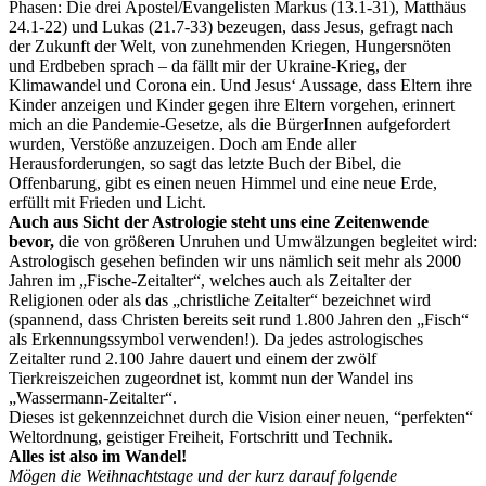
Phasen: Die drei Apostel/Evangelisten Markus (13.1-31), Matthäus
24.1-22) und Lukas (21.7-33) bezeugen, dass Jesus, gefragt nach
der Zukunft der Welt, von zunehmenden Kriegen, Hungersnöten
und Erdbeben sprach – da fällt mir der Ukraine-Krieg, der
Klimawandel und Corona ein. Und Jesus‘ Aussage, dass Eltern ihre
Kinder anzeigen und Kinder gegen ihre Eltern vorgehen, erinnert
mich an die Pandemie-Gesetze, als die BürgerInnen aufgefordert
wurden, Verstöße anzuzeigen. Doch am Ende aller
Herausforderungen, so sagt das letzte Buch der Bibel, die
Offenbarung, gibt es einen neuen Himmel und eine neue Erde,
erfüllt mit Frieden und Licht.
Auch aus Sicht der Astrologie steht uns eine Zeitenwende
bevor,
die von größeren Unruhen und Umwälzungen begleitet wird:
Astrologisch gesehen befinden wir uns nämlich seit mehr als 2000
Jahren im „Fische-Zeitalter“, welches auch als Zeitalter der
Religionen oder als das „christliche Zeitalter“ bezeichnet wird
(spannend, dass Christen bereits seit rund 1.800 Jahren den „Fisch“
als Erkennungssymbol verwenden!). Da jedes astrologisches
Zeitalter rund 2.100 Jahre dauert und einem der zwölf
Tierkreiszeichen zugeordnet ist, kommt nun der Wandel ins
„Wassermann-Zeitalter“.
Dieses ist gekennzeichnet durch die Vision einer neuen, “perfekten“
Weltordnung, geistiger Freiheit, Fortschritt und Technik.
Alles ist also im Wandel!
Mögen die Weihnachtstage und der kurz darauf folgende