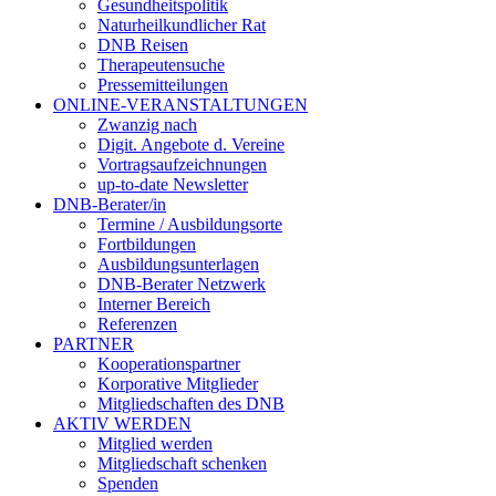
Gesundheitspolitik
Naturheilkundlicher Rat
DNB Reisen
Therapeutensuche
Pressemitteilungen
ONLINE-VERANSTALTUNGEN
Zwanzig nach
Digit. Angebote d. Vereine
Vortragsaufzeichnungen
up-to-date Newsletter
DNB-Berater/in
Termine / Ausbildungsorte
Fortbildungen
Ausbildungsunterlagen
DNB-Berater Netzwerk
Interner Bereich
Referenzen
PARTNER
Kooperationspartner
Korporative Mitglieder
Mitgliedschaften des DNB
AKTIV WERDEN
Mitglied werden
Mitgliedschaft schenken
Spenden