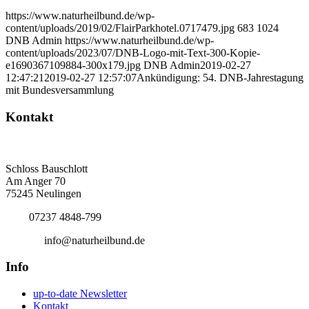
https://www.naturheilbund.de/wp-
content/uploads/2019/02/FlairParkhotel.0717479.jpg
683
1024
DNB Admin
https://www.naturheilbund.de/wp-
content/uploads/2023/07/DNB-Logo-mit-Text-300-Kopie-
e1690367109884-300x179.jpg
DNB Admin
2019-02-27
12:47:21
2019-02-27 12:57:07
Ankündigung: 54. DNB-Jahrestagung
mit Bundesversammlung
Kontakt
Deutscher Naturheilbund eV
Bundesgeschäftsstelle
Schloss Bauschlott
Am Anger 70
75245 Neulingen
Tel.:
07237 4848-799
E-Mail:
info@naturheilbund.de
Info
up-to-date Newsletter
Kontakt