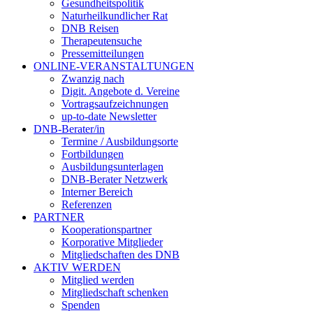
Gesundheitspolitik
Naturheilkundlicher Rat
DNB Reisen
Therapeutensuche
Pressemitteilungen
ONLINE-VERANSTALTUNGEN
Zwanzig nach
Digit. Angebote d. Vereine
Vortragsaufzeichnungen
up-to-date Newsletter
DNB-Berater/in
Termine / Ausbildungsorte
Fortbildungen
Ausbildungsunterlagen
DNB-Berater Netzwerk
Interner Bereich
Referenzen
PARTNER
Kooperationspartner
Korporative Mitglieder
Mitgliedschaften des DNB
AKTIV WERDEN
Mitglied werden
Mitgliedschaft schenken
Spenden