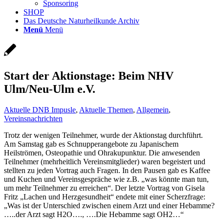
Sponsoring
SHOP
Das Deutsche Naturheilkunde Archiv
Menü
Menü
Start der Aktionstage: Beim NHV
Ulm/Neu-Ulm e.V.
Aktuelle DNB Impusle
,
Aktuelle Themen
,
Allgemein
,
Vereinsnachrichten
Trotz der wenigen Teilnehmer, wurde der Aktionstag durchführt.
Am Samstag gab es Schnupperangebote zu Japanischem
Heilströmen, Osteopathie und Ohrakupunktur. Die anwesenden
Teilnehmer (mehrheitlich Vereinsmitglieder) waren begeistert und
stellten zu jeden Vortrag auch Fragen. In den Pausen gab es Kaffee
und Kuchen und Vereinsgespräche wie z.B. „was könnte man tun,
um mehr Teilnehmer zu erreichen“. Der letzte Vortrag von Gisela
Fritz „Lachen und Herzgesundheit“ endete mit einer Scherzfrage:
„Was ist der Unterschied zwischen einem Arzt und einer Hebamme?
…..der Arzt sagt H2O…., ….Die Hebamme sagt OH2…“