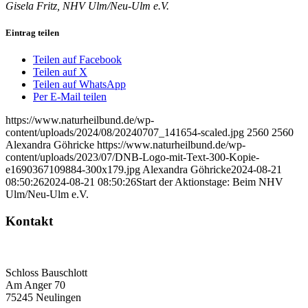
Gisela Fritz, NHV Ulm/Neu-Ulm e.V.
Eintrag teilen
Teilen auf Facebook
Teilen auf X
Teilen auf WhatsApp
Per E-Mail teilen
https://www.naturheilbund.de/wp-
content/uploads/2024/08/20240707_141654-scaled.jpg
2560
2560
Alexandra Göhricke
https://www.naturheilbund.de/wp-
content/uploads/2023/07/DNB-Logo-mit-Text-300-Kopie-
e1690367109884-300x179.jpg
Alexandra Göhricke
2024-08-21
08:50:26
2024-08-21 08:50:26
Start der Aktionstage: Beim NHV
Ulm/Neu-Ulm e.V.
Kontakt
Deutscher Naturheilbund eV
Bundesgeschäftsstelle
Schloss Bauschlott
Am Anger 70
75245 Neulingen