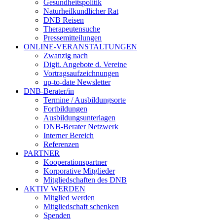
Gesundheitspolitik
Naturheilkundlicher Rat
DNB Reisen
Therapeutensuche
Pressemitteilungen
ONLINE-VERANSTALTUNGEN
Zwanzig nach
Digit. Angebote d. Vereine
Vortragsaufzeichnungen
up-to-date Newsletter
DNB-Berater/in
Termine / Ausbildungsorte
Fortbildungen
Ausbildungsunterlagen
DNB-Berater Netzwerk
Interner Bereich
Referenzen
PARTNER
Kooperationspartner
Korporative Mitglieder
Mitgliedschaften des DNB
AKTIV WERDEN
Mitglied werden
Mitgliedschaft schenken
Spenden